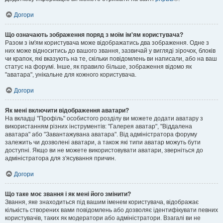
Догори
Що означають зображення поряд з моїм ім'ям користувача?
Разом з ім'ям користувача може відображатись два зображення. Одне з
них може відноситись до вашого звання, зазвичай у вигляді зірочок, блоків
чи крапок, які вказують на те, скільки повідомлень ви написали, або на ваш
статус на форумі. Інше, як правило більше, зображення відомо як
"аватара", унікальне для кожного користувача.
Догори
Як мені включити відображення аватари?
На вкладці "Профіль" особистого розділу ви можете додати аватару з
використанням різних інструментів: "Галерея аватар", "Віддалена
аватара" або "Завантажувана аватара". Від адміністратора форуму
залежить чи дозволені аватари, а також які типи аватар можуть бути
доступні. Якщо ви не можете використовувати аватари, зверніться до
адміністратора для з'ясування причин.
Догори
Що таке моє звання і як мені його змінити?
Звання, яке знаходиться під вашим іменем користувача, відображає
кількість створених вами повідомлень або дозволяє ідентифікувати певних
користувачів, таких як модератори або адміністратори. Взагалі ви не