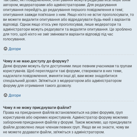
Так само, як і повідомлення, опитування можуть редагуватись лише їхнім
автором, модераторами або адміністраторами. Для редагування
опитування перейдіть до редагування першого повідомлення в темі;
опитування завжди пов'язане з ним. Якщо ніхто не встиг проголосувати, то
ви можете видалити опитування або відредагувати будь-який з варіантів
відповіді. Однак якщо хтось уже проголосував, лише модератори та
адміністратори можуть редагувати та видаляти опитування. Це зроблено
для того, щоб ніхто не зміг змінювати варіанти відповіді під час
голосування.
Догори
Чому я не маю доступу до форуму?
Деякі форуми можуть бути доступними лише певним учасникам та групам
користувачів. Щоб переглядати такі форуми, створювати в них теми,
надсилати повідомлення, вчиняти інші дії, вам може знадобитися
спеціальний дозвіл. Зв'яжіться з модератором або адміністратором
форуму для отримання такого дозволу.
Догори
Чому я не можу приєднувати файли?
Права на приєднання файлів встановлюються на рівні форумів, груп
користувачів або окремих користувачів. Адміністратор форуму можливо
заборонив приєднання файлів у форумі. Також можливо, що приєднувати
файли дозволено лише членам певних груп. Якщо ви не знаєте, чому ви
не можете додавати файли, зв'яжіться з адміністратором.