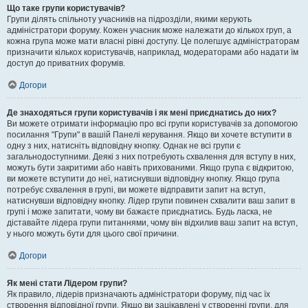
Що таке групи користувачів?
Групи ділять спільноту учасників на підрозділи, якими керують
адміністратори форуму. Кожен учасник може належати до кількох груп, а
кожна група може мати власні рівні доступу. Це полегшує адміністраторам
призначити кількох користувачів, наприклад, модераторами або надати їм
доступ до приватних форумів.
Догори
Де знаходяться групи користувачів і як мені приєднатись до них?
Ви можете отримати інформацію про всі групи користувачів за допомогою
посилання "Групи" в вашій Панелі керування. Якщо ви хочете вступити в
одну з них, натисніть відповідну кнопку. Однак не всі групи є
загальнодоступними. Деякі з них потребують схвалення для вступу в них,
можуть бути закритими або навіть прихованими. Якщо група є відкритою,
ви можете вступити до неї, натиснувши відповідну кнопку. Якщо група
потребує схвалення в групі, ви можете відправити запит на вступ,
натиснувши відповідну кнопку. Лідер групи повинен схвалити ваш запит в
групі і може запитати, чому ви бажаєте приєднатись. Будь ласка, не
діставайте лідера групи питаннями, чому він відхилив ваш запит на вступ,
у нього можуть бути для цього свої причини.
Догори
Як мені стати Лідером групи?
Як правило, лідерів призначають адміністратори форуму, під час їх
створення відповідної групи. Якщо ви зацікавлені у створенні групи, для