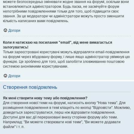
можете безпосередньо змінювати жодне звання на форумі, оскільки вони
встановлюються адміністратором. Будь ласка, не засмічуйте форум
непотрібними повідомленнями тільки для того, щоб підвищити своє
звання. За це модератори чи адміністратори можуть просто зменшити
кількість написаних вами повідомлень.
Догори
Коли я натискаю на посилання "email", від мене вимагається
залогуватись!
Тільки зареєстровані користувачі можуть відправляти email-повідомлення
на форумі через вбудовану форму, і лише якщо адміністратор увімкнув цю
функцію. Це зроблено для того, щоб запобігти зловживанню поштовою
системою анонімними користувачами.
Догори
Створення повідомлень
Як мені створити нову тему або повідомлення?
Для створення нової теми на форумі, натисніть кнопку "Нова тема". Для
розміщення повідомлення в темі клацніть по кнопці "Відповісти". Можливо,
доведеться зареєструватися, перш ніж відправити повідомлення.
Доступні для вас дії перераховані внизу сторінки форуму або теми.
Наприклад: "Ви можете створювати нові теми", "Ви можете додавати
файли" і т. п.