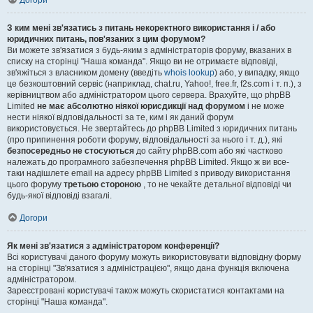
Догори
З ким мені зв'язатись з питань некоректного використання і / або
юридичних питань, пов'язаних з цим форумом?
Ви можете зв'язатися з будь-яким з адміністраторів форуму, вказаних в
списку на сторінці "Наша команда". Якщо ви не отримаєте відповіді,
зв'яжіться з власником домену (введіть
whois lookup
) або, у випадку, якщо
це безкоштовний сервіс (наприклад, chat.ru, Yahoo!, free.fr, f2s.com і т. п.), з
керівництвом або адміністратором цього сервера. Врахуйте, що phpBB
Limited
не має абсолютно ніякої юрисдикції над форумом
і не може
нести ніякої відповідальності за те, ким і як даний форум
використовується. Не звертайтесь до phpBB Limited з юридичних питань
(про припинення роботи форуму, відповідальності за нього і т. д.), які
безпосередньо не стосуються
до сайту phpBB.com або які частково
належать до програмного забезпечення phpBB Limited. Якщо ж ви все-
таки надішлете email на адресу phpBB Limited з приводу використання
цього форуму
третьою стороною
, то не чекайте детальної відповіді чи
будь-якої відповіді взагалі.
Догори
Як мені зв'язатися з адміністратором конференції?
Всі користувачі даного форуму можуть використовувати відповідну форму
на сторінці "Зв'язатися з адміністрацією", якщо дана функція включена
адміністратором.
Зареєстровані користувачі також можуть скористатися контактами на
сторінці "Наша команда".