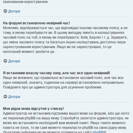
прихованим користувачем.
Догори
На форумі встановлено невірний час!
Можливо, відображається час, що відповідає іншому часовому поясу, а не
тому, в якому перебуваєте ви. В цьому випадку змініть в налаштуваннях
часовий пояс на той, в якому ви перебуваєте: Київ, Берлін і т. д. Зауважте,
що зміна часового поясу та багатьох інших налаштувань доступна лише
зареєстрованим користувачам. Якщо ви не зареєстровані, то це
непоганий момент зробити це.
Догори
Я встановив власну часову зону, але час все одно невірний!
Якщо ви впевнені, що правильно встановили часовий пояс, але час все
одно невірний, значить, годинник на сервері встановлено неправильно.
Повідомте про це адміністратора для усунення проблеми.
Догори
Моя рідна мова відсутня у списку!
Адміністратор не встановив підтримку вашої мови на форумі, або ще ніхто
не переклав phpBB на вашу мову. Спробуйте запитати адміністратора, чи
може він встановити необхідний вам мовний пакет. Якщо такого мовного
пакета не існує, то ви самі можете перекласти phpBB на свою рідну мову.
Додаткову інформацію ви можете отримати на сайті
phpBB
®.