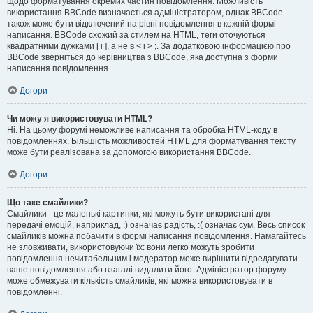
щодо форматування окремих частин повідомлення. Можливість
використання BBCode визначається адміністратором, однак BBCode
також може бути відключений на рівні повідомлення в кожній формі
написання. BBCode схожий за стилем на HTML, теги оточуються
квадратними дужками [ і ], а не в < і > ;. За додатковою інформацією про
BBCode зверніться до керівництва з BBCode, яка доступна з форми
написання повідомлення.
Догори
Чи можу я використовувати HTML?
Ні. На цьому форумі неможливе написання та обробка HTML-коду в
повідомленнях. Більшість можливостей HTML для форматування тексту
може бути реалізована за допомогою використання BBCode.
Догори
Що таке смайлики?
Смайлики - це маленькі картинки, які можуть бути використані для
передачі емоцій, наприклад, :) означає радість, :( означає сум. Весь список
смайликів можна побачити в формі написання повідомлення. Намагайтесь
не зловживати, використовуючи їх: вони легко можуть зробити
повідомлення нечитабельним і модератор може вирішити відредагувати
ваше повідомлення або взагалі видалити його. Адміністратор форуму
може обмежувати кількість смайликів, які можна використовувати в
повідомленні.