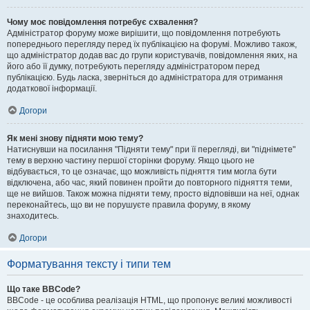
Чому моє повідомлення потребує схвалення?
Адміністратор форуму може вирішити, що повідомлення потребують
попереднього перегляду перед їх публікацією на форумі. Можливо також,
що адміністратор додав вас до групи користувачів, повідомлення яких, на
його або її думку, потребують перегляду адміністратором перед
публікацією. Будь ласка, зверніться до адміністратора для отримання
додаткової інформації.
Догори
Як мені знову підняти мою тему?
Натиснувши на посилання "Підняти тему" при її перегляді, ви "піднімете"
тему в верхню частину першої сторінки форуму. Якщо цього не
відбувається, то це означає, що можливість підняття тим могла бути
відключена, або час, який повинен пройти до повторного підняття теми,
ще не вийшов. Також можна підняти тему, просто відповівши на неї, однак
переконайтесь, що ви не порушуєте правила форуму, в якому
знаходитесь.
Догори
Форматування тексту і типи тем
Що таке BBCode?
BBCode - це особлива реалізація HTML, що пропонує великі можливості