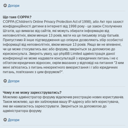
Догори
Що таке COPPA?
COPPA (Children's Online Privacy Protection Act of 1998), або Акт про захист
конфіденційності дитини в інтернеті від 1998 року - це закон Сполучених
Штатів, що вимагає від сайтів, які можуть збирати інформацію від
неповнолітніх, віком менше 13 років, мати на це письмову згоду батьків.
Припустимо й інше підтвердження що опікуни дозволяють збір особистої
інформації від неповнолітніх, віком менше 13 років. Якщо ви не впевнені,
чи це може стосуватись вас або форуму, зверніться за допомогою до
юрисконсульта. Зверніть увагу, що phpBB Limited адміністрація даної
конференції не може надавати консультацій з юридичних питань і не є
об'єктом юридичних відносин, окрім вказаних у відповіді на питання "З ким
мені зв'язатись з питань некоректного використання і / або юридичних
питань, пов'язаних з цим форумом?".
Догори
Чому я не можу зареєструватись?
Можливо адміністратор форуму відключив реєстрацію нових користувачів.
Також можливо, що він заблокував вашу IP-адресу або ім'я користувача,
яке ви намагаєтесь зареєструвати. Зверніться за допомогою до
адміністратора форуму.
Догори