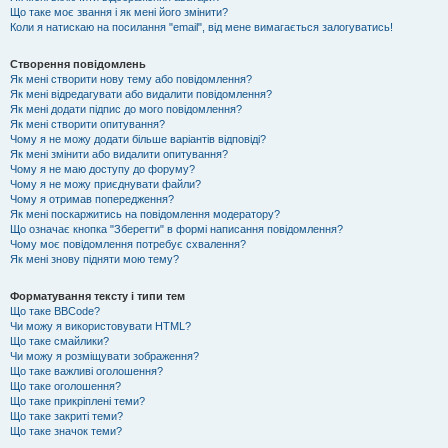
Що таке моє звання і як мені його змінити?
Коли я натискаю на посилання "email", від мене вимагається залогуватись!
Створення повідомлень
Як мені створити нову тему або повідомлення?
Як мені відредагувати або видалити повідомлення?
Як мені додати підпис до мого повідомлення?
Як мені створити опитування?
Чому я не можу додати більше варіантів відповіді?
Як мені змінити або видалити опитування?
Чому я не маю доступу до форуму?
Чому я не можу приєднувати файли?
Чому я отримав попередження?
Як мені поскаржитись на повідомлення модератору?
Що означає кнопка "Зберегти" в формі написання повідомлення?
Чому моє повідомлення потребує схвалення?
Як мені знову підняти мою тему?
Форматування тексту і типи тем
Що таке BBCode?
Чи можу я використовувати HTML?
Що таке смайлики?
Чи можу я розміщувати зображення?
Що таке важливі оголошення?
Що таке оголошення?
Що таке прикріплені теми?
Що таке закриті теми?
Що таке значок теми?