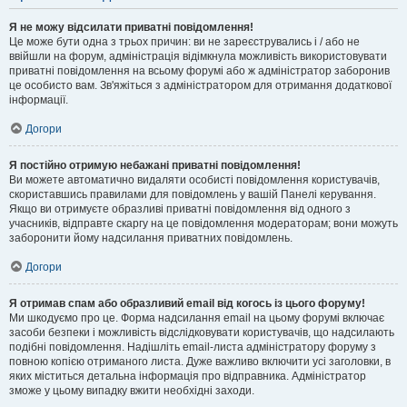
Я не можу відсилати приватні повідомлення!
Це може бути одна з трьох причин: ви не зареєструвались і / або не
ввійшли на форум, адміністрація відімкнула можливість використовувати
приватні повідомлення на всьому форумі або ж адміністратор заборонив
це особисто вам. Зв'яжіться з адміністратором для отримання додаткової
інформації.
Догори
Я постійно отримую небажані приватні повідомлення!
Ви можете автоматично видаляти особисті повідомлення користувачів,
скориставшись правилами для повідомлень у вашій Панелі керування.
Якщо ви отримуєте образливі приватні повідомлення від одного з
учасників, відправте скаргу на це повідомлення модераторам; вони можуть
заборонити йому надсилання приватних повідомлень.
Догори
Я отримав спам або образливий email від когось із цього форуму!
Ми шкодуємо про це. Форма надсилання email на цьому форумі включає
засоби безпеки і можливість відслідковувати користувачів, що надсилають
подібні повідомлення. Надішліть email-листа адміністратору форуму з
повною копією отриманого листа. Дуже важливо включити усі заголовки, в
яких міститься детальна інформація про відправника. Адміністратор
зможе у цьому випадку вжити необхідні заходи.