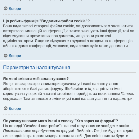
Догори
Що робить функція "Видалити файли cookie"?
Вона видаляє всі створені файли cookie, які дозволяють вам залишатися
авторизованим на цій конференції, а також виконують інші функції, такі як
відстежування прочитаних повідомлень, якщо вони увімкнені
адміністратором. Якщо ви відчуваєте труднощі з входом на конференцію
або виходом з конференції, можливо, видалення куків може допомогти.
Догори
Параметри та налаштування
Як мені змінити мої налаштування?
Якщо ви є зареєстрованим користувачем, усі ваші налаштування
зберігаються в базі даних форуму. Щоб змінити їх, клацніть на імені
користувача у верхній частині сторінки і перейдіть за посиланням
Панель
керування
. Там ви зможете змінити усі ваші налаштування та параметри.
Догори
Як уникнути появи мого імені в списку "Хто зараз на форумі"?
На вкладці "Особисті настройки" в панелі керування ви знайдете опцію
Приховати моє перебування на форумі
. Виберіть
Так
, і ви будете видимі
лише адміністраторам, модераторам та собі. Для всіх інших ви будете