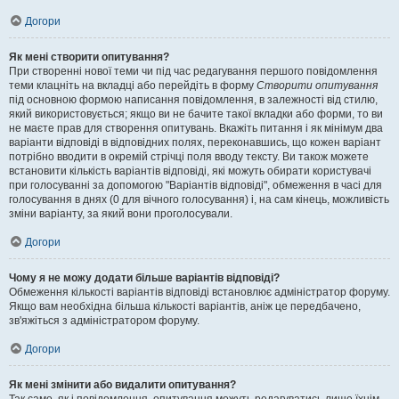
Догори
Як мені створити опитування?
При створенні нової теми чи під час редагування першого повідомлення
теми клацніть на вкладці або перейдіть в форму
Створити опитування
під основною формою написання повідомлення, в залежності від стилю,
який використовується; якщо ви не бачите такої вкладки або форми, то ви
не маєте прав для створення опитувань. Вкажіть питання і як мінімум два
варіанти відповіді в відповідних полях, переконавшись, що кожен варіант
потрібно вводити в окремій стрічці поля вводу тексту. Ви також можете
встановити кількість варіантів відповіді, які можуть обирати користувачі
при голосуванні за допомогою "Варіантів відповіді", обмеження в часі для
голосування в днях (0 для вічного голосування) і, на сам кінець, можливість
зміни варіанту, за який вони проголосували.
Догори
Чому я не можу додати більше варіантів відповіді?
Обмеження кількості варіантів відповіді встановлює адміністратор форуму.
Якщо вам необхідна більша кількості варіантів, аніж це передбачено,
зв'яжіться з адміністратором форуму.
Догори
Як мені змінити або видалити опитування?