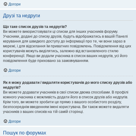
Догори
Друзі та недруги
Що таке список друзів та недругів?
Ви можете використовувати ці списки для інших учасників форуму.
Учасники, додані до списку друзів, будуть відображатись в вашій Панелі
керування для швидкого доступу до інформації про те, чи вони зараз в
мережі, і для відсилання їм приватних повідомлень. Повідомлення від цих
користувачів можуть виділятись, залежно від встановленого стилю
конференції. Якщо ви додали учасника в список ваших недругів, усі його
повідомлення буде приховано за замовчуванням.
Догори
Як я можу додавати / видаляти користувачів до мого списку друзів або
недругів?
Ви можете додавати учасників в свої списки двома способами. В профілі
кожного учасника є можливість додати його в список друзів або недругів.
Крім того, ви можете зробити це прямо з вашого особистого розділу,
безпосереднім введенням імені користувача. Ви також можете видаляти
учасників з ваших списків на тій самій сторінці.
Догори
Пошук по форумах