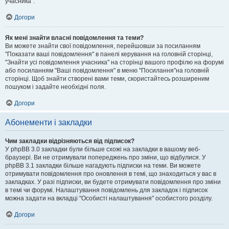
учасника".
Догори
Як мені знайти власні повідомлення та теми?
Ви можете знайти свої повідомлення, перейшовши за посиланням
"Показати ваші повідомлення" в панелі керування на головній сторінці,
"Знайти усі повідомлення учасника" на сторінці вашого профілю на форумі
або посиланням "Ваші повідомлення" в меню "Посилання"на головній
сторінці. Щоб знайти створені вами теми, скористайтесь розширеним
пошуком і задайте необхідні поля.
Догори
Абонементи і закладки
Чим закладки відрізняються від підписок?
У phpBB 3.0 закладки були більше схожі на закладки в вашому веб-
браузері. Ви не отримували попереджень про зміни, що відбулися. У
phpBB 3.1 закладки більше нагадують підписки на теми. Ви можете
отримувати повідомлення про оновлення в темі, що знаходиться у вас в
закладках. У разі підписки, ви будете отримувати повідомлення про зміни
в темі чи форумі. Налаштування повідомлень для закладок і підписок
можна задати на вкладці "Особисті налаштування" особистого розділу.
Догори