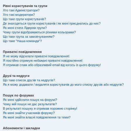
Рівні користувачів та групи
Хто такі Адміністратори?
Хто такі модератори?
Що таке групи користувачів?
Де знаходяться групи користувачів і як мені приєднатись до них?
Як мені стати Лідером групи?
Чому групи відображаються різними кольорами?
Що таке група за замовчуванням?
Що таке "Наша команда"?
Приватні повідомлення
Я не можу відсилати приватні повідомлення!
Я постійно отримую небажані приватні повідомлення!
Я отримав спам або образливий email від когось із цього форуму!
Друзі та недруги
Що таке список друзів та недругів?
Як я можу додавати / видаляти користувачів до мого списку друзів або недругів?
Пошук по форумах
Як мені здійснити пошук на форумі?
Чому мій пошук не дає результатів?
В результаті пошуку я отримав порожню сторінку!
Як мені знайти учасників форуму?
Як мені знайти власні повідомлення та теми?
Абонементи і закладки