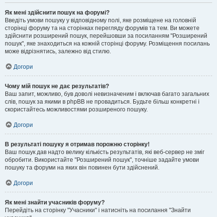
Як мені здійснити пошук на форумі?
Введіть умови пошуку у відповідному полі, яке розміщене на головній
сторінці форуму та на сторінках перегляду форумів та тем. Ви можете
здійснити розширений пошук, перейшовши за посиланням "Розширений
пошук", яке знаходиться на кожній сторінці форуму. Розміщення посилань
може відрізнятись, залежно від стилю.
Догори
Чому мій пошук не дає результатів?
Ваш запит, можливо, був доволі невизначеним і включав багато загальних
слів, пошук за якими в phpBB не провадиться. Будьте більш конкретні і
скористайтесь можливостями розширеного пошуку.
Догори
В результаті пошуку я отримав порожню сторінку!
Ваш пошук дав надто велику кількість результатів, які веб-сервер не зміг
обробити. Використайте "Розширений пошук", точніше задайте умови
пошуку та форуми на яких він повинен бути здійснений.
Догори
Як мені знайти учасників форуму?
Перейдіть на сторінку "Учасники" і натисніть на посилання "Знайти