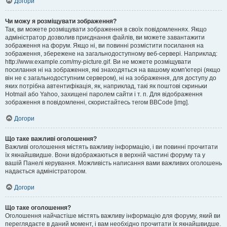
Догори
Чи можу я розміщувати зображення?
Так, ви можете розміщувати зображення в своїх повідомленнях. Якщо
адміністратор дозволив приєднання файлів, ви можете завантажити
зображення на форум. Якщо ні, ви повинні розмістити посилання на
зображення, збережене на загальнодоступному веб-сервері. Наприклад:
http://www.example.com/my-picture.gif. Ви не можете розміщувати
посилання ні на зображення, які знаходяться на вашому комп'ютері (якщо
він не є загальнодоступним сервером), ні на зображення, для доступу до
яких потрібна автентифікація, як, наприклад, такі як поштові скриньки
Hotmail або Yahoo, захищені паролем сайти і т. п. Для відображення
зображення в повідомленні, скористайтесь тегом BBCode [img].
Догори
Що таке важливі оголошення?
Важливі оголошення містять важливу інформацію, і ви повинні прочитати
їх якнайшвидше. Вони відображаються в верхній частині форуму та у
вашій Панелі керування. Можливість написання вами важливих оголошень
надається адміністратором.
Догори
Що таке оголошення?
Оголошення найчастіше містять важливу інформацію для форуму, який ви
переглядаєте в даний момент, і вам необхідно прочитати їх якнайшвидше.