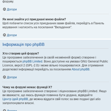
форуму.
Догори
Як мені знайти усі приєднані мною файли?
Щоб побачити список усіх приєднаних вами файлів, перейдіть в Панель
керування і натисніть на посилання "Вкладення".
Догори
Інформація про phpBB
Хто створив цей форум?
Це програмне забезпечення (в своїй незміненій формі) створене і
поширюється
phpBB Limited
. Воно доступне на умовах GNU General Public
Licence, версії 2 (GPL-2.0) і може вільно поширюватися. Для отримання
додаткової інформації перейдіть за посиланням
About phpBB
.
Догори
Чому на форумі немає функції X?
Це програмне забезпечення створене і ліцензоване phpBB Limited. Якщо
ви вважаєте, що якась функція повинна бути додана, відвідайте
Центр ідей phpBB
, де можна віддати свій голос за вже подані ідеї або
запропонувати власні.