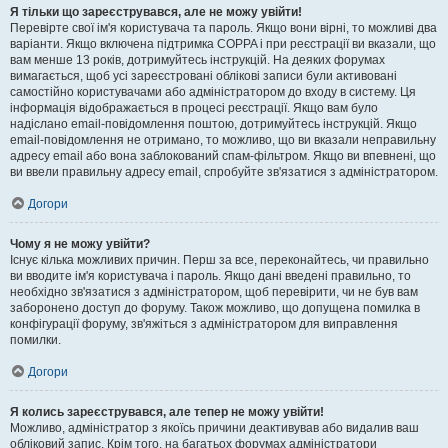
Я тільки що зареєструвався, але не можу увійти!
Перевірте свої ім'я користувача та пароль. Якщо вони вірні, то можливі два
варіанти. Якщо включена підтримка COPPA і при реєстрації ви вказали, що
вам менше 13 років, дотримуйтесь інструкцій. На деяких форумах
вимагається, щоб усі зареєстровані облікові записи були активовані
самостійно користувачами або адміністратором до входу в систему. Ця
інформація відображається в процесі реєстрації. Якщо вам було
надіслано email-повідомлення поштою, дотримуйтесь інструкцій. Якщо
email-повідомлення не отримано, то можливо, що ви вказали неправильну
адресу email або вона заблокований спам-фільтром. Якщо ви впевнені, що
ви ввели правильну адресу email, спробуйте зв'язатися з адміністратором.
Догори
Чому я не можу увійти?
Існує кілька можливих причин. Перш за все, переконайтесь, чи правильно
ви вводите ім'я користувача і пароль. Якщо дані введені правильно, то
необхідно зв'язатися з адміністратором, щоб перевірити, чи не був вам
заборонено доступ до форуму. Також можливо, що допущена помилка в
конфігурації форуму, зв'яжіться з адміністратором для виправлення
помилки.
Догори
Я колись зареєструвався, але тепер не можу увійти!
Можливо, адміністратор з якоїсь причини деактивував або видалив ваш
обліковий запис. Крім того, на багатьох форумах адміністратори