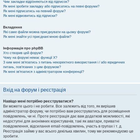
Чим закладки відрізняються від підписок?
Як мені зробити закладку або підписатись на певні форуми?
Як мені підписатись на певний форум?
Як мені відмовитись від підписки?
Вкладення
Які саме файли можна приєднувати на цьому форумі?
Як мені знайти усі приєднані мною файли?
Інформація про phpBB
Хто створив цей форум?
Чому на форумі немає функції X?
З ким мені зв'язатись з питань некоректного використання і / або юридичних
питань, пов'язаних з цим форумом?
Як мені зв'язатися з адміністратором конференції?
Вхід на форум і реєстрація
Навіщо мені потрібно реєструватися?
Ви можете цього і не робити. Все залежить від того, як вирішив
адміністратор форуму, чи потрібно вам реєструватись для розміщення
повідомлень, чи ні. Проте реєстрація дає вам додаткові можливості, які
недоступні для анонімних користувачів, такі як аватари, приватні
повідомлення, відсилання email-повідомлень, участь в групах і т. д.
Реєстрація займе у вас всього декілька хвилин, тому ми рекомендуємо це
зробити.