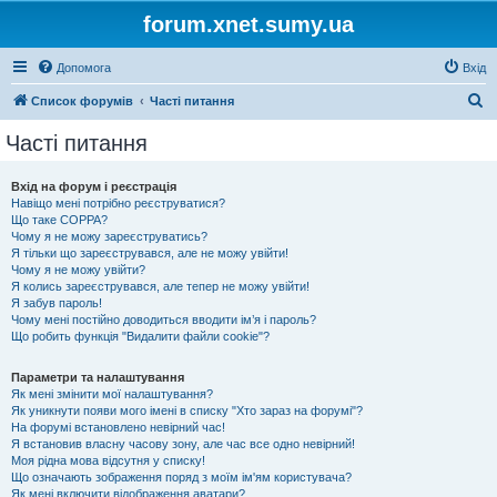
forum.xnet.sumy.ua
Допомога
Вхід
П
Список форумів
Часті питання
о
Часті питання
ш
у
Вхід на форум і реєстрація
Навіщо мені потрібно реєструватися?
к
Що таке COPPA?
Чому я не можу зареєструватись?
Я тільки що зареєструвався, але не можу увійти!
Чому я не можу увійти?
Я колись зареєструвався, але тепер не можу увійти!
Я забув пароль!
Чому мені постійно доводиться вводити ім’я і пароль?
Що робить функція "Видалити файли cookie"?
Параметри та налаштування
Як мені змінити мої налаштування?
Як уникнути появи мого імені в списку "Хто зараз на форумі"?
На форумі встановлено невірний час!
Я встановив власну часову зону, але час все одно невірний!
Моя рідна мова відсутня у списку!
Що означають зображення поряд з моїм ім'ям користувача?
Як мені включити відображення аватари?