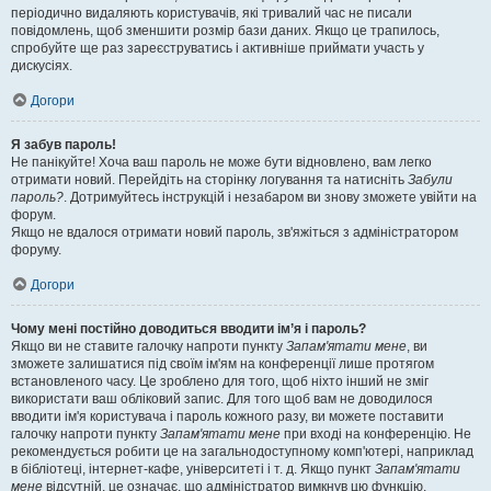
періодично видаляють користувачів, які тривалий час не писали
повідомлень, щоб зменшити розмір бази даних. Якщо це трапилось,
спробуйте ще раз зареєструватись і активніше приймати участь у
дискусіях.
Догори
Я забув пароль!
Не панікуйте! Хоча ваш пароль не може бути відновлено, вам легко
отримати новий. Перейдіть на сторінку логування та натисніть
Забули
пароль?
. Дотримуйтесь інструкцій і незабаром ви знову зможете увійти на
форум.
Якщо не вдалося отримати новий пароль, зв'яжіться з адміністратором
форуму.
Догори
Чому мені постійно доводиться вводити ім’я і пароль?
Якщо ви не ставите галочку напроти пункту
Запам'ятати мене
, ви
зможете залишатися під своїм ім'ям на конференції лише протягом
встановленого часу. Це зроблено для того, щоб ніхто інший не зміг
використати ваш обліковий запис. Для того щоб вам не доводилося
вводити ім'я користувача і пароль кожного разу, ви можете поставити
галочку напроти пункту
Запам'ятати мене
при вході на конференцію. Не
рекомендується робити це на загальнодоступному комп'ютері, наприклад
в бібліотеці, інтернет-кафе, університеті і т. д. Якщо пункт
Запам'ятати
мене
відсутній, це означає, що адміністратор вимкнув цю функцію.