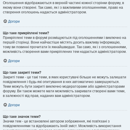
Оголошення відображаються в верхній частині кожної сторінки форуму, в
якому вони створені. Так само, як і з важливими оголошеннями, право на
створення оголошень надається адміністратором.
Догори
Що таке прикріплені теми?
Прикріплені теми в форумі розміщуються під оголошеннями і виключно на
першій сторінці. Вони найчастіше містять досить важливу інформацію,
тому ви повинні прочитати їх якнайшвидше. Так само, як і з оголошеннями,
можливість створення вами прикріплених тем надається адміністратором.
Догори
Що таке закриті теми?
Закриті теми - це такі теми, в яких користувачі більше не можуть залишати
повідомлення і будь-які опитування в них автоматично завершуються.
Теми можуть бути закриті виключно модераторами або адміністраторами
форуму. Ви також можете мати можливість закривати створені вами теми,
в залежності від прав, наданих вам адміністратором.
Догори
Що таке значок теми?
Значки тем - це встановлені автором зображення, які пов'язані з
повідомленнями та відображають їхній зміст. Можливість використання