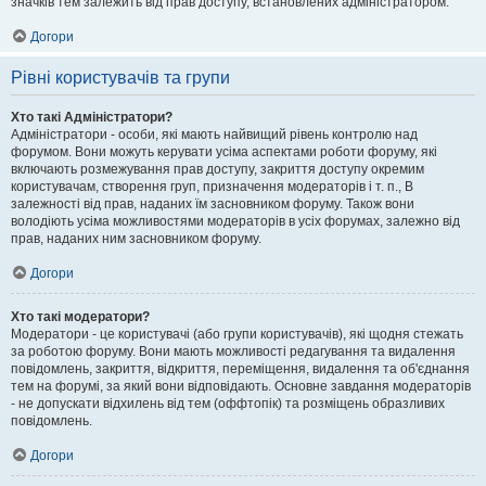
значків тем залежить від прав доступу, встановлених адміністратором.
Догори
Рівні користувачів та групи
Хто такі Адміністратори?
Адміністратори - особи, які мають найвищий рівень контролю над
форумом. Вони можуть керувати усіма аспектами роботи форуму, які
включають розмежування прав доступу, закриття доступу окремим
користувачам, створення груп, призначення модераторів і т. п., В
залежності від прав, наданих їм засновником форуму. Також вони
володіють усіма можливостями модераторів в усіх форумах, залежно від
прав, наданих ним засновником форуму.
Догори
Хто такі модератори?
Модератори - це користувачі (або групи користувачів), які щодня стежать
за роботою форуму. Вони мають можливості редагування та видалення
повідомлень, закриття, відкриття, переміщення, видалення та об'єднання
тем на форумі, за який вони відповідають. Основне завдання модераторів
- не допускати відхилень від тем (оффтопік) та розміщень образливих
повідомлень.
Догори