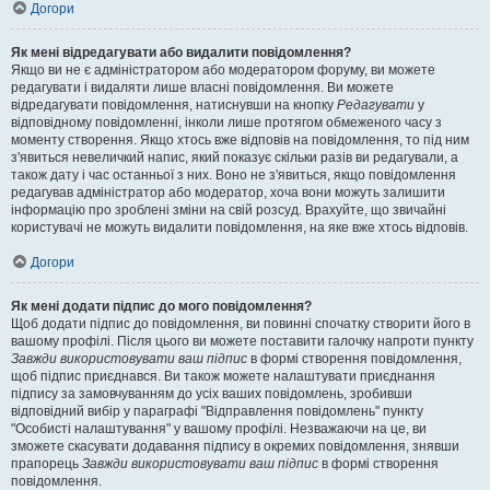
Догори
Як мені відредагувати або видалити повідомлення?
Якщо ви не є адміністратором або модератором форуму, ви можете
редагувати і видаляти лише власні повідомлення. Ви можете
відредагувати повідомлення, натиснувши на кнопку
Редагувати
у
відповідному повідомленні, інколи лише протягом обмеженого часу з
моменту створення. Якщо хтось вже відповів на повідомлення, то під ним
з'явиться невеличкий напис, який показує скільки разів ви редагували, а
також дату і час останньої з них. Воно не з'явиться, якщо повідомлення
редагував адміністратор або модератор, хоча вони можуть залишити
інформацію про зроблені зміни на свій розсуд. Врахуйте, що звичайні
користувачі не можуть видалити повідомлення, на яке вже хтось відповів.
Догори
Як мені додати підпис до мого повідомлення?
Щоб додати підпис до повідомлення, ви повинні спочатку створити його в
вашому профілі. Після цього ви можете поставити галочку напроти пункту
Завжди використовувати ваш підпис
в формі створення повідомлення,
щоб підпис приєднався. Ви також можете налаштувати приєднання
підпису за замовчуванням до усіх ваших повідомлень, зробивши
відповідний вибір у параграфі "Відправлення повідомлень" пункту
"Особисті налаштування" у вашому профілі. Незважаючи на це, ви
зможете скасувати додавання підпису в окремих повідомлення, знявши
прапорець
Завжди використовувати ваш підпис
в формі створення
повідомлення.