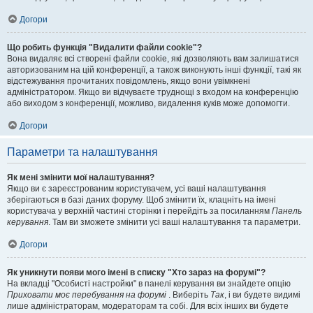
Догори
Що робить функція "Видалити файли cookie"?
Вона видаляє всі створені файли cookie, які дозволяють вам залишатися
авторизованим на цій конференції, а також виконують інші функції, такі як
відстежування прочитаних повідомлень, якщо вони увімкнені
адміністратором. Якщо ви відчуваєте труднощі з входом на конференцію
або виходом з конференції, можливо, видалення куків може допомогти.
Догори
Параметри та налаштування
Як мені змінити мої налаштування?
Якщо ви є зареєстрованим користувачем, усі ваші налаштування
зберігаються в базі даних форуму. Щоб змінити їх, клацніть на імені
користувача у верхній частині сторінки і перейдіть за посиланням
Панель
керування
. Там ви зможете змінити усі ваші налаштування та параметри.
Догори
Як уникнути появи мого імені в списку "Хто зараз на форумі"?
На вкладці "Особисті настройки" в панелі керування ви знайдете опцію
Приховати моє перебування на форумі
. Виберіть
Так
, і ви будете видимі
лише адміністраторам, модераторам та собі. Для всіх інших ви будете