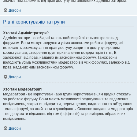
значків тем залежить від прав доступу, встановлених адміністратором.
Догори
Рівні користувачів та групи
Хто такі Адміністратори?
Адміністратори - особи, які мають найвищий рівень контролю над
форумом. Вони можуть керувати усіма аспектами роботи форуму, які
включають розмежування прав доступу, закриття доступу окремим
користувачам, створення груп, призначення модераторів і т. п., В
залежності від прав, наданих їм засновником форуму. Також вони
володіють усіма можливостями модераторів в усіх форумах, залежно від
прав, наданих ним засновником форуму.
Догори
Хто такі модератори?
Модератори - це користувачі (або групи користувачів), які щодня стежать
за роботою форуму. Вони мають можливості редагування та видалення
повідомлень, закриття, відкриття, переміщення, видалення та об'єднання
тем на форумі, за який вони відповідають. Основне завдання модераторів
- не допускати відхилень від тем (оффтопік) та розміщень образливих
повідомлень.
Догори