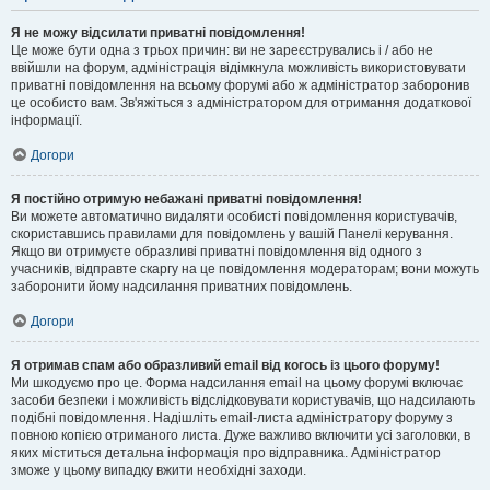
Я не можу відсилати приватні повідомлення!
Це може бути одна з трьох причин: ви не зареєструвались і / або не
ввійшли на форум, адміністрація відімкнула можливість використовувати
приватні повідомлення на всьому форумі або ж адміністратор заборонив
це особисто вам. Зв'яжіться з адміністратором для отримання додаткової
інформації.
Догори
Я постійно отримую небажані приватні повідомлення!
Ви можете автоматично видаляти особисті повідомлення користувачів,
скориставшись правилами для повідомлень у вашій Панелі керування.
Якщо ви отримуєте образливі приватні повідомлення від одного з
учасників, відправте скаргу на це повідомлення модераторам; вони можуть
заборонити йому надсилання приватних повідомлень.
Догори
Я отримав спам або образливий email від когось із цього форуму!
Ми шкодуємо про це. Форма надсилання email на цьому форумі включає
засоби безпеки і можливість відслідковувати користувачів, що надсилають
подібні повідомлення. Надішліть email-листа адміністратору форуму з
повною копією отриманого листа. Дуже важливо включити усі заголовки, в
яких міститься детальна інформація про відправника. Адміністратор
зможе у цьому випадку вжити необхідні заходи.