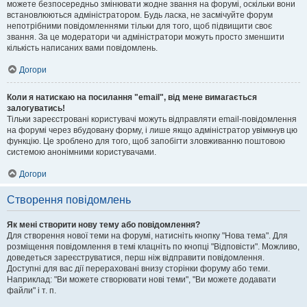
можете безпосередньо змінювати жодне звання на форумі, оскільки вони
встановлюються адміністратором. Будь ласка, не засмічуйте форум
непотрібними повідомленнями тільки для того, щоб підвищити своє
звання. За це модератори чи адміністратори можуть просто зменшити
кількість написаних вами повідомлень.
Догори
Коли я натискаю на посилання "email", від мене вимагається
залогуватись!
Тільки зареєстровані користувачі можуть відправляти email-повідомлення
на форумі через вбудовану форму, і лише якщо адміністратор увімкнув цю
функцію. Це зроблено для того, щоб запобігти зловживанню поштовою
системою анонімними користувачами.
Догори
Створення повідомлень
Як мені створити нову тему або повідомлення?
Для створення нової теми на форумі, натисніть кнопку "Нова тема". Для
розміщення повідомлення в темі клацніть по кнопці "Відповісти". Можливо,
доведеться зареєструватися, перш ніж відправити повідомлення.
Доступні для вас дії перераховані внизу сторінки форуму або теми.
Наприклад: "Ви можете створювати нові теми", "Ви можете додавати
файли" і т. п.