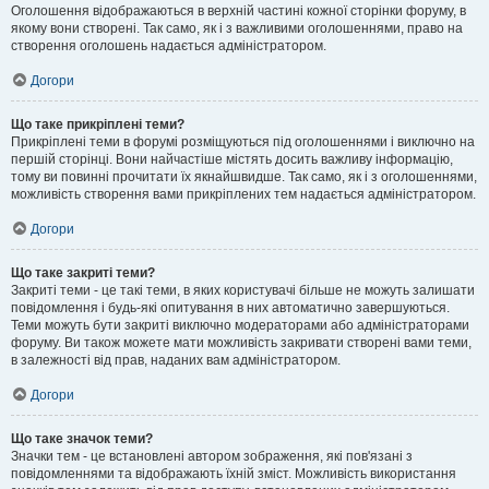
Оголошення відображаються в верхній частині кожної сторінки форуму, в
якому вони створені. Так само, як і з важливими оголошеннями, право на
створення оголошень надається адміністратором.
Догори
Що таке прикріплені теми?
Прикріплені теми в форумі розміщуються під оголошеннями і виключно на
першій сторінці. Вони найчастіше містять досить важливу інформацію,
тому ви повинні прочитати їх якнайшвидше. Так само, як і з оголошеннями,
можливість створення вами прикріплених тем надається адміністратором.
Догори
Що таке закриті теми?
Закриті теми - це такі теми, в яких користувачі більше не можуть залишати
повідомлення і будь-які опитування в них автоматично завершуються.
Теми можуть бути закриті виключно модераторами або адміністраторами
форуму. Ви також можете мати можливість закривати створені вами теми,
в залежності від прав, наданих вам адміністратором.
Догори
Що таке значок теми?
Значки тем - це встановлені автором зображення, які пов'язані з
повідомленнями та відображають їхній зміст. Можливість використання