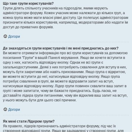
Що таке групи користувачів?
Групи ділять спільноту учасників на підрозділи, якими керують
адміністратори форуму. Кожен учасник може належати до кількох груп, а
кожна група може мати власні рівні доступу. Це полегшує адміністраторам
призначити кількох користувачів, наприклад, модераторами або надати їм
доступ до приватних форумів.
Догори
Де знаходяться групи користувачів і як мені приєднатись до них?
Ви можете отримати інформацію про всі групи користувачів за допомогою
посилання "Групи" в вашій Панелі керування. Якщо ви хочете вступити в
одну з них, натисніть відповідну кнопку. Однак не всі групи є
загальнодоступними. Деякі з них потребують схвалення для вступу в них,
можуть бути закритими або навіть прихованими. Якщо група є відкритою,
ви можете вступити до неї, натиснувши відповідну кнопку. Якщо група
потребує схвалення в групі, ви можете відправити запит на вступ,
натиснувши відповідну кнопку. Лідер групи повинен схвалити ваш запит в
групі і може запитати, чому ви бажаєте приєднатись. Будь ласка, не
діставайте лідера групи питаннями, чому він відхилив ваш запит на вступ,
у нього можуть бути для цього свої причини.
Догори
Як мені стати Лідером групи?
Як правило, лідерів призначають адміністратори форуму, під час їх
створення відповідної групи. Якщо ви зацікавлені у створенні групи, для