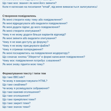
Що таке моє звання і як мені його змінити?
Коли я натискаю на посилання "email", від мене вимагається залогуватись!
Створення повідомлень
Як мені створити нову тему або повідомлення?
Як мені відредагувати або видалити повідомлення?
Як мені додати підпис до мого повідомлення?
Як мені створити опитування?
Чому я не можу додати більше варіантів відповіді?
Як мені змінити або видалити опитування?
Чому я не маю доступу до форуму?
Чому я не можу приєднувати файли?
Чому я отримав попередження?
Як мені поскаржитись на повідомлення модератору?
Що означає кнопка "Зберегти" в формі написання повідомлення?
Чому моє повідомлення потребує схвалення?
Як мені знову підняти мою тему?
Форматування тексту і типи тем
Що таке BBCode?
Чи можу я використовувати HTML?
Що таке смайлики?
Чи можу я розміщувати зображення?
Що таке важливі оголошення?
Що таке оголошення?
Що таке прикріплені теми?
Що таке закриті теми?
Що таке значок теми?