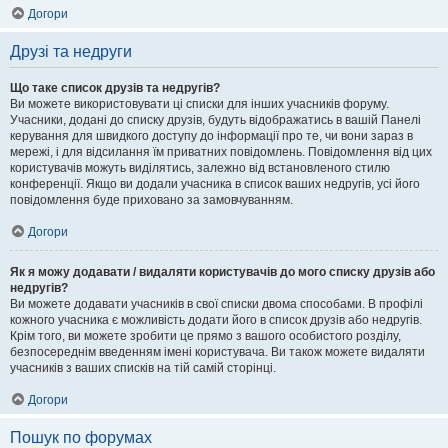
Догори
Друзі та недруги
Що таке список друзів та недругів?
Ви можете використовувати ці списки для інших учасників форуму.
Учасники, додані до списку друзів, будуть відображатись в вашій Панелі
керування для швидкого доступу до інформації про те, чи вони зараз в
мережі, і для відсилання їм приватних повідомлень. Повідомлення від цих
користувачів можуть виділятись, залежно від встановленого стилю
конференції. Якщо ви додали учасника в список ваших недругів, усі його
повідомлення буде приховано за замовчуванням.
Догори
Як я можу додавати / видаляти користувачів до мого списку друзів або
недругів?
Ви можете додавати учасників в свої списки двома способами. В профілі
кожного учасника є можливість додати його в список друзів або недругів.
Крім того, ви можете зробити це прямо з вашого особистого розділу,
безпосереднім введенням імені користувача. Ви також можете видаляти
учасників з ваших списків на тій самій сторінці.
Догори
Пошук по форумах