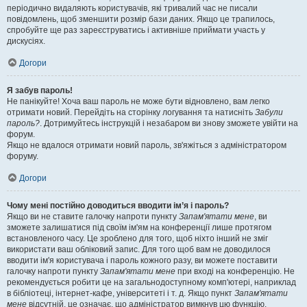
періодично видаляють користувачів, які тривалий час не писали
повідомлень, щоб зменшити розмір бази даних. Якщо це трапилось,
спробуйте ще раз зареєструватись і активніше приймати участь у
дискусіях.
Догори
Я забув пароль!
Не панікуйте! Хоча ваш пароль не може бути відновлено, вам легко
отримати новий. Перейдіть на сторінку логування та натисніть
Забули
пароль?
. Дотримуйтесь інструкцій і незабаром ви знову зможете увійти на
форум.
Якщо не вдалося отримати новий пароль, зв'яжіться з адміністратором
форуму.
Догори
Чому мені постійно доводиться вводити ім’я і пароль?
Якщо ви не ставите галочку напроти пункту
Запам'ятати мене
, ви
зможете залишатися під своїм ім'ям на конференції лише протягом
встановленого часу. Це зроблено для того, щоб ніхто інший не зміг
використати ваш обліковий запис. Для того щоб вам не доводилося
вводити ім'я користувача і пароль кожного разу, ви можете поставити
галочку напроти пункту
Запам'ятати мене
при вході на конференцію. Не
рекомендується робити це на загальнодоступному комп'ютері, наприклад
в бібліотеці, інтернет-кафе, університеті і т. д. Якщо пункт
Запам'ятати
мене
відсутній, це означає, що адміністратор вимкнув цю функцію.