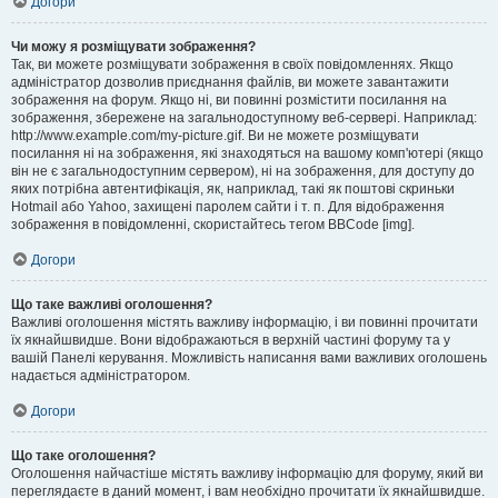
Догори
Чи можу я розміщувати зображення?
Так, ви можете розміщувати зображення в своїх повідомленнях. Якщо
адміністратор дозволив приєднання файлів, ви можете завантажити
зображення на форум. Якщо ні, ви повинні розмістити посилання на
зображення, збережене на загальнодоступному веб-сервері. Наприклад:
http://www.example.com/my-picture.gif. Ви не можете розміщувати
посилання ні на зображення, які знаходяться на вашому комп'ютері (якщо
він не є загальнодоступним сервером), ні на зображення, для доступу до
яких потрібна автентифікація, як, наприклад, такі як поштові скриньки
Hotmail або Yahoo, захищені паролем сайти і т. п. Для відображення
зображення в повідомленні, скористайтесь тегом BBCode [img].
Догори
Що таке важливі оголошення?
Важливі оголошення містять важливу інформацію, і ви повинні прочитати
їх якнайшвидше. Вони відображаються в верхній частині форуму та у
вашій Панелі керування. Можливість написання вами важливих оголошень
надається адміністратором.
Догори
Що таке оголошення?
Оголошення найчастіше містять важливу інформацію для форуму, який ви
переглядаєте в даний момент, і вам необхідно прочитати їх якнайшвидше.