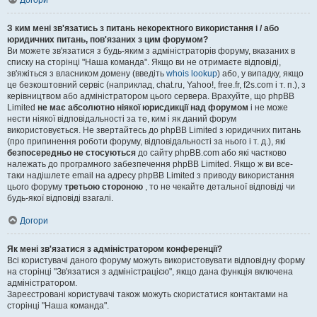
Догори
З ким мені зв'язатись з питань некоректного використання і / або
юридичних питань, пов'язаних з цим форумом?
Ви можете зв'язатися з будь-яким з адміністраторів форуму, вказаних в
списку на сторінці "Наша команда". Якщо ви не отримаєте відповіді,
зв'яжіться з власником домену (введіть
whois lookup
) або, у випадку, якщо
це безкоштовний сервіс (наприклад, chat.ru, Yahoo!, free.fr, f2s.com і т. п.), з
керівництвом або адміністратором цього сервера. Врахуйте, що phpBB
Limited
не має абсолютно ніякої юрисдикції над форумом
і не може
нести ніякої відповідальності за те, ким і як даний форум
використовується. Не звертайтесь до phpBB Limited з юридичних питань
(про припинення роботи форуму, відповідальності за нього і т. д.), які
безпосередньо не стосуються
до сайту phpBB.com або які частково
належать до програмного забезпечення phpBB Limited. Якщо ж ви все-
таки надішлете email на адресу phpBB Limited з приводу використання
цього форуму
третьою стороною
, то не чекайте детальної відповіді чи
будь-якої відповіді взагалі.
Догори
Як мені зв'язатися з адміністратором конференції?
Всі користувачі даного форуму можуть використовувати відповідну форму
на сторінці "Зв'язатися з адміністрацією", якщо дана функція включена
адміністратором.
Зареєстровані користувачі також можуть скористатися контактами на
сторінці "Наша команда".