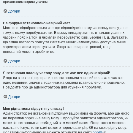
прихованим користувачем.
Догори
На форумі встановлено невірний час!
Можливо, відображається час, що відповідає іншому часовому поясу, а не
тому, в якому перебуваєте ви. В цьому випадку змініть в налаштуваннях
часовий пояс на той, в якому ви перебуваєте: Київ, Берлін і т. д. Зауважте,
що зміна часового поясу та багатьох інших налаштувань доступна лише
зареєстрованим користувачам. Якщо ви не зареєстровані, то це
непоганий момент зробити це.
Догори
Я встановив власну часову зону, але час все одно невірний!
Якщо ви впевнені, що правильно встановили часовий пояс, але час все
одно невірний, значить, годинник на сервері встановлено неправильно.
Повідомте про це адміністратора для усунення проблеми.
Догори
Моя рідна мова відсутня у списку!
Адміністратор не встановив підтримку вашої мови на форумі, або ще ніхто
не переклав phpBB на вашу мову. Спробуйте запитати адміністратора, чи
може він встановити необхідний вам мовний пакет. Якщо такого мовного
пакета не існує, то ви самі можете перекласти phpBB на свою рідну мову.
Додаткову інформацію ви можете отримати на сайті
phpBB
®.