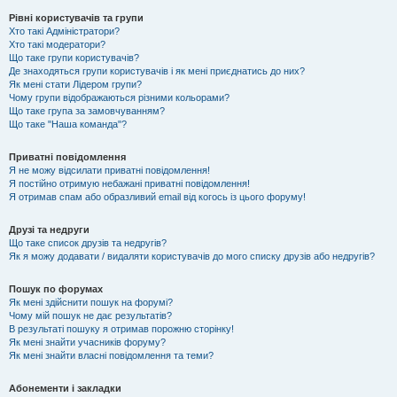
Рівні користувачів та групи
Хто такі Адміністратори?
Хто такі модератори?
Що таке групи користувачів?
Де знаходяться групи користувачів і як мені приєднатись до них?
Як мені стати Лідером групи?
Чому групи відображаються різними кольорами?
Що таке група за замовчуванням?
Що таке "Наша команда"?
Приватні повідомлення
Я не можу відсилати приватні повідомлення!
Я постійно отримую небажані приватні повідомлення!
Я отримав спам або образливий email від когось із цього форуму!
Друзі та недруги
Що таке список друзів та недругів?
Як я можу додавати / видаляти користувачів до мого списку друзів або недругів?
Пошук по форумах
Як мені здійснити пошук на форумі?
Чому мій пошук не дає результатів?
В результаті пошуку я отримав порожню сторінку!
Як мені знайти учасників форуму?
Як мені знайти власні повідомлення та теми?
Абонементи і закладки