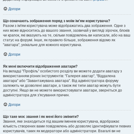
Догори
Що означають зображення поряд з моїм ім'ям користувача?
Разом з ім'ям користувача може відображатись два зображення. Одне з
них може відноситись до вашого звання, зазвичай у вигляді зірочок, блоків
чи крапок, які вказують на те, скільки повідомлень ви написали, або на ваш
статус на форумі. Інше, як правило більше, зображення відомо як
"аватара", унікальне для кожного користувача.
Догори
Як мені включити відображення аватари?
На вкладці "Профіль" особистого розділу ви можете додати аватару з
використанням різних інструментів: "Галерея аватар", "Віддалена
аватара" або "Завантажувана аватара". Від адміністратора форуму
залежить чи дозволені аватари, а також які типи аватар можуть бути
доступні. Якщо ви не можете використовувати аватари, зверніться до
адміністратора для з'ясування причин.
Догори
Що таке моє звання і як мені його змінити?
Звання, яке знаходиться під вашим іменем користувача, відображає
кількість створених вами повідомлень або дозволяє ідентифікувати певних
користувачів, таких як модератори або адміністратори. Взагалі ви не