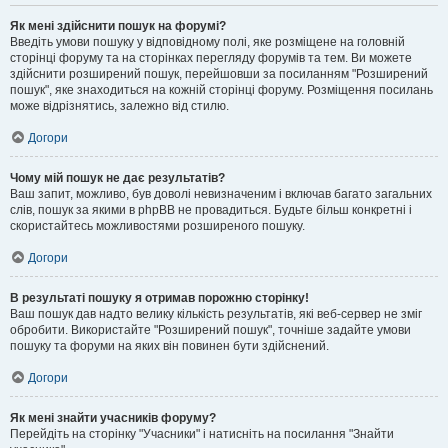
Як мені здійснити пошук на форумі?
Введіть умови пошуку у відповідному полі, яке розміщене на головній
сторінці форуму та на сторінках перегляду форумів та тем. Ви можете
здійснити розширений пошук, перейшовши за посиланням "Розширений
пошук", яке знаходиться на кожній сторінці форуму. Розміщення посилань
може відрізнятись, залежно від стилю.
Догори
Чому мій пошук не дає результатів?
Ваш запит, можливо, був доволі невизначеним і включав багато загальних
слів, пошук за якими в phpBB не провадиться. Будьте більш конкретні і
скористайтесь можливостями розширеного пошуку.
Догори
В результаті пошуку я отримав порожню сторінку!
Ваш пошук дав надто велику кількість результатів, які веб-сервер не зміг
обробити. Використайте "Розширений пошук", точніше задайте умови
пошуку та форуми на яких він повинен бути здійснений.
Догори
Як мені знайти учасників форуму?
Перейдіть на сторінку "Учасники" і натисніть на посилання "Знайти