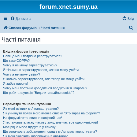
forum.xnet.sumy.ua
Допомога
Вхід
П
Список форумів
Часті питання
о
Часті питання
ш
у
Вхід на форум і реєстрація
Навіщо мені потрібно реєструватися?
к
Що таке COPPA?
Чому я не можу зареєструватись?
Я тільки що зареєструвався, але не можу увійти!
Чому я не можу увійти?
Я колись зареєструвався, але тепер не можу увійти!
Я забув пароль!
Чому мені постійно доводиться вводити ім’я і пароль?
Що робить функція "Видалити файли cookie"?
Параметри та налаштування
Як мені змінити мої налаштування?
Як уникнути появи мого імені в списку "Хто зараз на форумі"?
На форумі встановлено невірний час!
Я встановив власну часову зону, але час все одно невірний!
Моя рідна мова відсутня у списку!
Що означають зображення поряд з моїм ім'ям користувача?
Як мені включити відображення аватари?