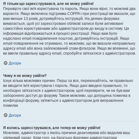
Я тільки що зареєструвався, але не можу увійти!
Перевірте свої ім'я користувача та пароль. Якщо вони вірні, то можливі два
варіанти. Якщо включена підтримка COPPA і при реєстрації ви вказали, що
вам менше 13 років, дотримуйтесь інструкцій. На деяких форумах
вимагається, щоб усі зареєстровані облікові записи були активовані
самостійно користувачами або адміністратором до входу в систему. Ця
інформація відображається в процесі реєстрації. Якщо вам було
надіслано email-повідомлення поштою, дотримуйтесь інструкцій. Якщо
email-повідомлення не отримано, то можливо, що ви вказали неправильну
адресу email або вона заблокований спам-фільтром. Якщо ви впевнені, що
ви ввели правильну адресу email, спробуйте зв'язатися з адміністратором.
Догори
Чому я не можу увійти?
Існує кілька можливих причин. Перш за все, переконайтесь, чи правильно
ви вводите ім'я користувача і пароль. Якщо дані введені правильно, то
необхідно зв'язатися з адміністратором, щоб перевірити, чи не був вам
заборонено доступ до форуму. Також можливо, що допущена помилка в
конфігурації форуму, зв'яжіться з адміністратором для виправлення
помилки.
Догори
Я колись зареєструвався, але тепер не можу увійти!
Можливо, адміністратор з якоїсь причини деактивував або видалив ваш
обліковий запис. Крім того, на багатьох форумах адміністратори