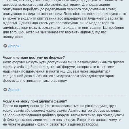
Так само, як і повідомлення, опитування можуть редагуватись лише їхнім
автором, модераторами або адміністраторами. Для редагування
опитування перейдіть до редагування першого повідомлення в темі;
опитування завжди пов'язане з ним. Якщо ніхто не встиг проголосувати, то
ви можете видалити опитування або відредагувати будь-який з варіантів
відповіді. Однак якщо хтось уже проголосував, лише модератори та
адміністратори можуть редагувати та видаляти опитування. Це зроблено
для того, щоб ніхто не зміг змінювати варіанти відповіді під час
голосування.
Догори
Чому я не маю доступу до форуму?
Деякі форуми можуть бути доступними лише певним учасникам та групам
користувачів. Щоб переглядати такі форуми, створювати в них теми,
надсилати повідомлення, вчиняти інші дії, вам може знадобитися
спеціальний дозвіл. Зв'яжіться з модератором або адміністратором
форуму для отримання такого дозволу.
Догори
Чому я не можу приєднувати файли?
Права на приєднання файлів встановлюються на рівні форумів, груп
користувачів або окремих користувачів. Адміністратор форуму можливо
заборонив приєднання файлів у форумі. Також можливо, що приєднувати
файли дозволено лише членам певних груп. Якщо ви не знаєте, чому ви
не можете додавати файли, зв'яжіться з адміністратором.