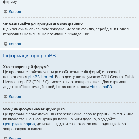
форуму.
Догори
Як мені знайти усі приєднані мною файли?
Щоб побачити список усіх приєднаних вами файлів, перейдіть в Панель
керування і натисніть на посилання "Вкладення".
Догори
Інформація про phpBB
Хто створив цей форум?
Це програмне забезпечення (в своїй незміненій формі) створене і
поширюється
phpBB Limited
. Воно доступне на умовах GNU General Public
Licence, версії 2 (GPL-2.0) і може вільно поширюватися. Для отримання
додаткової інформації перейдіть за посиланням
About phpBB
.
Догори
Чому на форумі немає функції X?
Це програмне забезпечення створене і ліцензоване phpBB Limited. Якщо
ви вважаєте, що якась функція повинна бути додана, відвідайте
Центр ідей phpBB
, де можна віддати свій голос за вже подані ідеї або
запропонувати власні.