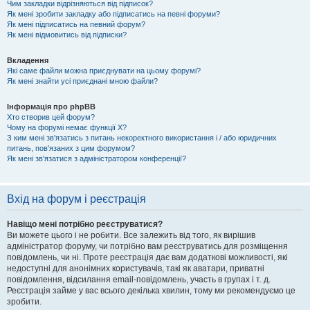
Чим закладки відрізняються від підписок?
Як мені зробити закладку або підписатись на певні форуми?
Як мені підписатись на певний форум?
Як мені відмовитись від підписки?
Вкладення
Які саме файли можна приєднувати на цьому форумі?
Як мені знайти усі приєднані мною файли?
Інформація про phpBB
Хто створив цей форум?
Чому на форумі немає функції X?
З ким мені зв'язатись з питань некоректного використання і / або юридичних
питань, пов'язаних з цим форумом?
Як мені зв'язатися з адміністратором конференції?
Вхід на форум і реєстрація
Навіщо мені потрібно реєструватися?
Ви можете цього і не робити. Все залежить від того, як вирішив
адміністратор форуму, чи потрібно вам реєструватись для розміщення
повідомлень, чи ні. Проте реєстрація дає вам додаткові можливості, які
недоступні для анонімних користувачів, такі як аватари, приватні
повідомлення, відсилання email-повідомлень, участь в групах і т. д.
Реєстрація займе у вас всього декілька хвилин, тому ми рекомендуємо це
зробити.