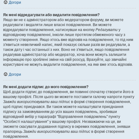
Догори
Як мені відредагувати або видалити повідомлення?
Якщо ви не є адміністратором або модератором форуму, ви можете
редагувати і видаляти лише власні повідомлення. Ви можете
відредагувати повідомлення, натиснувши на кнопку
Редагувати
у
відповідному повідомленні, інколи лише протягом обмеженого часу з
моменту створення. Якщо хтось вже відповів на повідомлення, то під ним
з'явиться невеличкий напис, який показує скільки разів ви редагували, а
також дату і час останньої з них. Воно не з'явиться, якщо повідомлення
редагував адміністратор або модератор, хоча вони можуть залишити
інформацію про зроблені зміни на свій розсуд. Врахуйте, що звичайні
користувачі не можуть видалити повідомлення, на яке вже хтось відповів.
Догори
Як мені додати підпис до мого повідомлення?
Щоб додати підпис до повідомлення, ви повинні спочатку створити його в
вашому профілі. Після цього ви можете поставити галочку напроти пункту
Завжди використовувати ваш підпис
в формі створення повідомлення,
щоб підпис приєднався. Ви також можете налаштувати приєднання
підпису за замовчуванням до усіх ваших повідомлень, зробивши
відповідний вибір у параграфі "Відправлення повідомлень" пункту
"Особисті налаштування" у вашому профілі. Незважаючи на це, ви
зможете скасувати додавання підпису в окремих повідомлення, знявши
прапорець
Завжди використовувати ваш підпис
в формі створення
повідомлення.