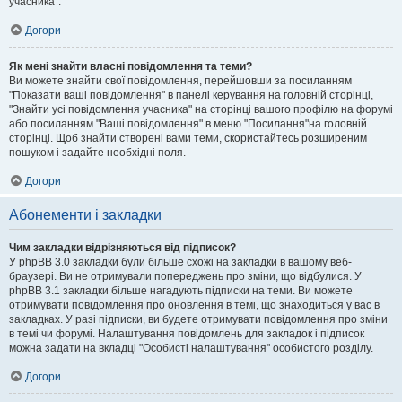
учасника".
Догори
Як мені знайти власні повідомлення та теми?
Ви можете знайти свої повідомлення, перейшовши за посиланням
"Показати ваші повідомлення" в панелі керування на головній сторінці,
"Знайти усі повідомлення учасника" на сторінці вашого профілю на форумі
або посиланням "Ваші повідомлення" в меню "Посилання"на головній
сторінці. Щоб знайти створені вами теми, скористайтесь розширеним
пошуком і задайте необхідні поля.
Догори
Абонементи і закладки
Чим закладки відрізняються від підписок?
У phpBB 3.0 закладки були більше схожі на закладки в вашому веб-
браузері. Ви не отримували попереджень про зміни, що відбулися. У
phpBB 3.1 закладки більше нагадують підписки на теми. Ви можете
отримувати повідомлення про оновлення в темі, що знаходиться у вас в
закладках. У разі підписки, ви будете отримувати повідомлення про зміни
в темі чи форумі. Налаштування повідомлень для закладок і підписок
можна задати на вкладці "Особисті налаштування" особистого розділу.
Догори