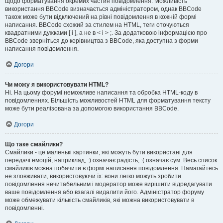
щодо форматування окремих частин повідомлення. Можливість
використання BBCode визначається адміністратором, однак BBCode
також може бути відключений на рівні повідомлення в кожній формі
написання. BBCode схожий за стилем на HTML, теги оточуються
квадратними дужками [ і ], а не в < і > ;. За додатковою інформацією про
BBCode зверніться до керівництва з BBCode, яка доступна з форми
написання повідомлення.
Догори
Чи можу я використовувати HTML?
Ні. На цьому форумі неможливе написання та обробка HTML-коду в
повідомленнях. Більшість можливостей HTML для форматування тексту
може бути реалізована за допомогою використання BBCode.
Догори
Що таке смайлики?
Смайлики - це маленькі картинки, які можуть бути використані для
передачі емоцій, наприклад, :) означає радість, :( означає сум. Весь список
смайликів можна побачити в формі написання повідомлення. Намагайтесь
не зловживати, використовуючи їх: вони легко можуть зробити
повідомлення нечитабельним і модератор може вирішити відредагувати
ваше повідомлення або взагалі видалити його. Адміністратор форуму
може обмежувати кількість смайликів, які можна використовувати в
повідомленні.