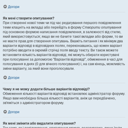
Догори
Як мені створити опитування?
При створенні нової теми чи під час редагування першого повідомлення
теми клацніть на вкладці або перейдіть в форму
Створити опитування
під основною формою написання повідомлення, в залежності від стилю,
який використовується; якщо ви не бачите такої вкладки або форми, то ви
не маєте прав для створення опитувань. Вкажіть питання і як мінімум два
варіанти відповіді в відповідних полях, переконавшись, що кожен варіант
потрібно вводити в окремій стрічці поля вводу тексту. Ви також можете
встановити кількість варіантів відповіді, які можуть обирати користувачі
при голосуванні за допомогою "Варіантів відповіді", обмеження в часі для
голосування в днях (0 для вічного голосування) і, на сам кінець, можливість
зміни варіанту, за який вони проголосували.
Догори
Чому я не можу додати більше варіантів відповіді?
Обмеження кількості варіантів відповіді встановлює адміністратор форуму.
Якщо вам необхідна більша кількості варіантів, аніж це передбачено,
зв'яжіться з адміністратором форуму.
Догори
Як мені змінити або видалити опитування?