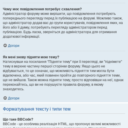
Чому моє повідомлення потребує схвалення?
Адміністратор форуму може вирішити, що повідомлення потребують
попереднього перегляду перед їх публікацією на форумі. Можливо також,
що адміністратор додав вас до групи користувачів, повідомлення яких, на
його або її думку, потребують перегляду адміністратором перед
публікацією. Будь ласка, зверніться до адміністратора для отримання
додаткової інформації.
Догори
Як мені знову підняти мою тему?
Натиснувши на посилання "Підняти тему" при її перегляді, ви "піднімете"
тему в верхню частину першої сторінки форуму. Якщо цього не
відбувається, то це означає, що можливість підняття тим могла бути
відключена, або час, який повинен пройти до повторного підняття теми,
ще не вийшов. Також можна підняти тему, просто відповівши на неї, однак
переконайтесь, що ви не порушуєте правила форуму, в якому
знаходитесь.
Догори
Форматування тексту і типи тем
Що таке BBCode?
BBCode - це особлива реалізація HTML, що пропонує великі можливості