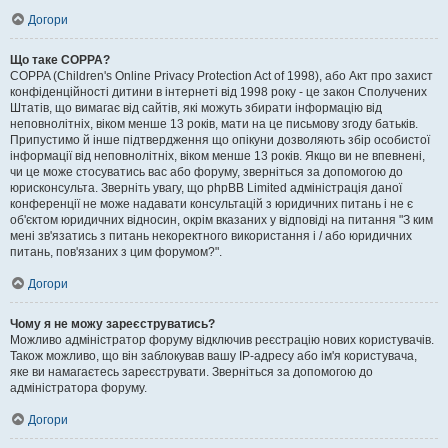
Догори
Що таке COPPA?
COPPA (Children's Online Privacy Protection Act of 1998), або Акт про захист
конфіденційності дитини в інтернеті від 1998 року - це закон Сполучених
Штатів, що вимагає від сайтів, які можуть збирати інформацію від
неповнолітніх, віком менше 13 років, мати на це письмову згоду батьків.
Припустимо й інше підтвердження що опікуни дозволяють збір особистої
інформації від неповнолітніх, віком менше 13 років. Якщо ви не впевнені,
чи це може стосуватись вас або форуму, зверніться за допомогою до
юрисконсульта. Зверніть увагу, що phpBB Limited адміністрація даної
конференції не може надавати консультацій з юридичних питань і не є
об'єктом юридичних відносин, окрім вказаних у відповіді на питання "З ким
мені зв'язатись з питань некоректного використання і / або юридичних
питань, пов'язаних з цим форумом?".
Догори
Чому я не можу зареєструватись?
Можливо адміністратор форуму відключив реєстрацію нових користувачів.
Також можливо, що він заблокував вашу IP-адресу або ім'я користувача,
яке ви намагаєтесь зареєструвати. Зверніться за допомогою до
адміністратора форуму.
Догори