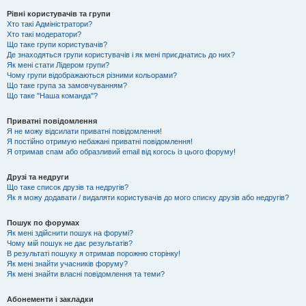
Рівні користувачів та групи
Хто такі Адміністратори?
Хто такі модератори?
Що таке групи користувачів?
Де знаходяться групи користувачів і як мені приєднатись до них?
Як мені стати Лідером групи?
Чому групи відображаються різними кольорами?
Що таке група за замовчуванням?
Що таке "Наша команда"?
Приватні повідомлення
Я не можу відсилати приватні повідомлення!
Я постійно отримую небажані приватні повідомлення!
Я отримав спам або образливий email від когось із цього форуму!
Друзі та недруги
Що таке список друзів та недругів?
Як я можу додавати / видаляти користувачів до мого списку друзів або недругів?
Пошук по форумах
Як мені здійснити пошук на форумі?
Чому мій пошук не дає результатів?
В результаті пошуку я отримав порожню сторінку!
Як мені знайти учасників форуму?
Як мені знайти власні повідомлення та теми?
Абонементи і закладки