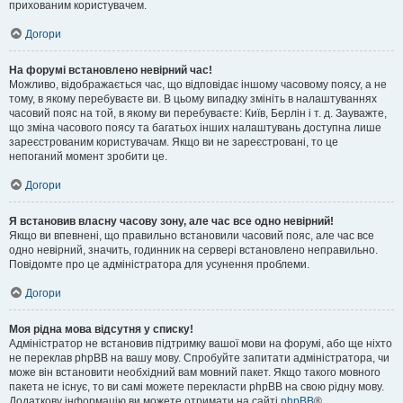
прихованим користувачем.
Догори
На форумі встановлено невірний час!
Можливо, відображається час, що відповідає іншому часовому поясу, а не
тому, в якому перебуваєте ви. В цьому випадку змініть в налаштуваннях
часовий пояс на той, в якому ви перебуваєте: Київ, Берлін і т. д. Зауважте,
що зміна часового поясу та багатьох інших налаштувань доступна лише
зареєстрованим користувачам. Якщо ви не зареєстровані, то це
непоганий момент зробити це.
Догори
Я встановив власну часову зону, але час все одно невірний!
Якщо ви впевнені, що правильно встановили часовий пояс, але час все
одно невірний, значить, годинник на сервері встановлено неправильно.
Повідомте про це адміністратора для усунення проблеми.
Догори
Моя рідна мова відсутня у списку!
Адміністратор не встановив підтримку вашої мови на форумі, або ще ніхто
не переклав phpBB на вашу мову. Спробуйте запитати адміністратора, чи
може він встановити необхідний вам мовний пакет. Якщо такого мовного
пакета не існує, то ви самі можете перекласти phpBB на свою рідну мову.
Додаткову інформацію ви можете отримати на сайті
phpBB
®.