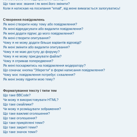
Що таке моє звання і як мені його змінити?
Коли я натискаю на посилання "email", від мене вимагається залогуватись!
Створення повідомлень
Як мені створити нову тему або повідомлення?
Як мені відредагувати або видалити повідомлення?
Як мені додати підпис до мого повідомлення?
Як мені створити опитування?
Чому я не можу додати більше варіантів відповіді?
Як мені змінити або видалити опитування?
Чому я не маю доступу до форуму?
Чому я не можу приєднувати файли?
Чому я отримав попередження?
Як мені поскаржитись на повідомлення модератору?
Що означає кнопка "Зберегти" в формі написання повідомлення?
Чому моє повідомлення потребує схвалення?
Як мені знову підняти мою тему?
Форматування тексту і типи тем
Що таке BBCode?
Чи можу я використовувати HTML?
Що таке смайлики?
Чи можу я розміщувати зображення?
Що таке важливі оголошення?
Що таке оголошення?
Що таке прикріплені теми?
Що таке закриті теми?
Що таке значок теми?