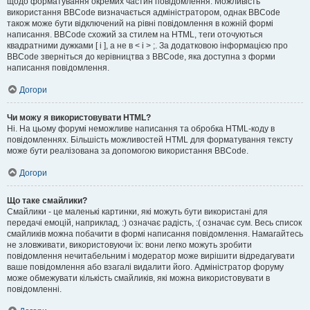
щодо форматування окремих частин повідомлення. Можливість
використання BBCode визначається адміністратором, однак BBCode
також може бути відключений на рівні повідомлення в кожній формі
написання. BBCode схожий за стилем на HTML, теги оточуються
квадратними дужками [ і ], а не в < і > ;. За додатковою інформацією про
BBCode зверніться до керівництва з BBCode, яка доступна з форми
написання повідомлення.
Догори
Чи можу я використовувати HTML?
Ні. На цьому форумі неможливе написання та обробка HTML-коду в
повідомленнях. Більшість можливостей HTML для форматування тексту
може бути реалізована за допомогою використання BBCode.
Догори
Що таке смайлики?
Смайлики - це маленькі картинки, які можуть бути використані для
передачі емоцій, наприклад, :) означає радість, :( означає сум. Весь список
смайликів можна побачити в формі написання повідомлення. Намагайтесь
не зловживати, використовуючи їх: вони легко можуть зробити
повідомлення нечитабельним і модератор може вирішити відредагувати
ваше повідомлення або взагалі видалити його. Адміністратор форуму
може обмежувати кількість смайликів, які можна використовувати в
повідомленні.