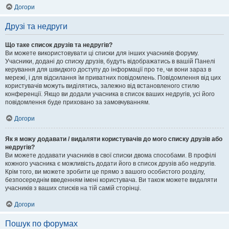
Догори
Друзі та недруги
Що таке список друзів та недругів?
Ви можете використовувати ці списки для інших учасників форуму.
Учасники, додані до списку друзів, будуть відображатись в вашій Панелі
керування для швидкого доступу до інформації про те, чи вони зараз в
мережі, і для відсилання їм приватних повідомлень. Повідомлення від цих
користувачів можуть виділятись, залежно від встановленого стилю
конференції. Якщо ви додали учасника в список ваших недругів, усі його
повідомлення буде приховано за замовчуванням.
Догори
Як я можу додавати / видаляти користувачів до мого списку друзів або
недругів?
Ви можете додавати учасників в свої списки двома способами. В профілі
кожного учасника є можливість додати його в список друзів або недругів.
Крім того, ви можете зробити це прямо з вашого особистого розділу,
безпосереднім введенням імені користувача. Ви також можете видаляти
учасників з ваших списків на тій самій сторінці.
Догори
Пошук по форумах