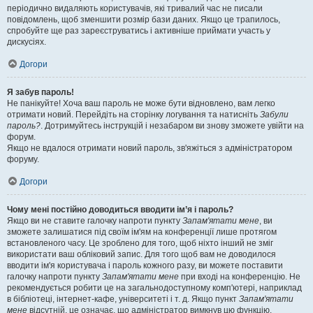
періодично видаляють користувачів, які тривалий час не писали
повідомлень, щоб зменшити розмір бази даних. Якщо це трапилось,
спробуйте ще раз зареєструватись і активніше приймати участь у
дискусіях.
Догори
Я забув пароль!
Не панікуйте! Хоча ваш пароль не може бути відновлено, вам легко
отримати новий. Перейдіть на сторінку логування та натисніть
Забули
пароль?
. Дотримуйтесь інструкцій і незабаром ви знову зможете увійти на
форум.
Якщо не вдалося отримати новий пароль, зв'яжіться з адміністратором
форуму.
Догори
Чому мені постійно доводиться вводити ім’я і пароль?
Якщо ви не ставите галочку напроти пункту
Запам'ятати мене
, ви
зможете залишатися під своїм ім'ям на конференції лише протягом
встановленого часу. Це зроблено для того, щоб ніхто інший не зміг
використати ваш обліковий запис. Для того щоб вам не доводилося
вводити ім'я користувача і пароль кожного разу, ви можете поставити
галочку напроти пункту
Запам'ятати мене
при вході на конференцію. Не
рекомендується робити це на загальнодоступному комп'ютері, наприклад
в бібліотеці, інтернет-кафе, університеті і т. д. Якщо пункт
Запам'ятати
мене
відсутній, це означає, що адміністратор вимкнув цю функцію.