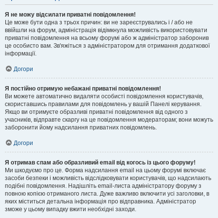
Я не можу відсилати приватні повідомлення!
Це може бути одна з трьох причин: ви не зареєструвались і / або не
ввійшли на форум, адміністрація відімкнула можливість використовувати
приватні повідомлення на всьому форумі або ж адміністратор заборонив
це особисто вам. Зв'яжіться з адміністратором для отримання додаткової
інформації.
Догори
Я постійно отримую небажані приватні повідомлення!
Ви можете автоматично видаляти особисті повідомлення користувачів,
скориставшись правилами для повідомлень у вашій Панелі керування.
Якщо ви отримуєте образливі приватні повідомлення від одного з
учасників, відправте скаргу на це повідомлення модераторам; вони можуть
заборонити йому надсилання приватних повідомлень.
Догори
Я отримав спам або образливий email від когось із цього форуму!
Ми шкодуємо про це. Форма надсилання email на цьому форумі включає
засоби безпеки і можливість відслідковувати користувачів, що надсилають
подібні повідомлення. Надішліть email-листа адміністратору форуму з
повною копією отриманого листа. Дуже важливо включити усі заголовки, в
яких міститься детальна інформація про відправника. Адміністратор
зможе у цьому випадку вжити необхідні заходи.