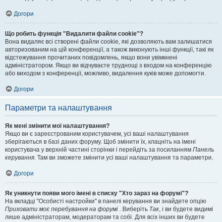
Догори
Що робить функція "Видалити файли cookie"?
Вона видаляє всі створені файли cookie, які дозволяють вам залишатися
авторизованим на цій конференції, а також виконують інші функції, такі як
відстежування прочитаних повідомлень, якщо вони увімкнені
адміністратором. Якщо ви відчуваєте труднощі з входом на конференцію
або виходом з конференції, можливо, видалення куків може допомогти.
Догори
Параметри та налаштування
Як мені змінити мої налаштування?
Якщо ви є зареєстрованим користувачем, усі ваші налаштування
зберігаються в базі даних форуму. Щоб змінити їх, клацніть на імені
користувача у верхній частині сторінки і перейдіть за посиланням
Панель
керування
. Там ви зможете змінити усі ваші налаштування та параметри.
Догори
Як уникнути появи мого імені в списку "Хто зараз на форумі"?
На вкладці "Особисті настройки" в панелі керування ви знайдете опцію
Приховати моє перебування на форумі
. Виберіть
Так
, і ви будете видимі
лише адміністраторам, модераторам та собі. Для всіх інших ви будете