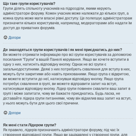
Що таке групи користувачів?
Групи ділять спільноту учасників на підрозділи, якими керують
адміністратори форуму. Кожен учасник може належати до кількох груп, а
кожна група може мати власні рівні доступу. Це полегшує адміністраторам
призначити кількох користувачів, наприклад, модераторами або надати їм
доступ до приватних форумів.
Догори
Де знаходяться групи користувачів і як мені приєднатись до них?
Ви можете отримати інформацію про всі групи користувачів за допомогою
посилання "Групи" в вашій Панелі керування. Якщо ви хочете вступити в
одну з них, натисніть відповідну кнопку. Однак не всі групи є
загальнодоступними. Деякі з них потребують схвалення для вступу в них,
можуть бути закритими або навіть прихованими. Якщо група є відкритою,
ви можете вступити до неї, натиснувши відповідну кнопку. Якщо група
потребує схвалення в групі, ви можете відправити запит на вступ,
натиснувши відповідну кнопку. Лідер групи повинен схвалити ваш запит в
групі і може запитати, чому ви бажаєте приєднатись. Будь ласка, не
діставайте лідера групи питаннями, чому він відхилив ваш запит на вступ,
у нього можуть бути для цього свої причини.
Догори
Як мені стати Лідером групи?
Як правило, лідерів призначають адміністратори форуму, під час їх
створення відповідної групи. Якщо ви зацікавлені у створенні групи, для