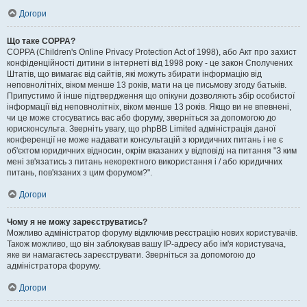
Догори
Що таке COPPA?
COPPA (Children's Online Privacy Protection Act of 1998), або Акт про захист
конфіденційності дитини в інтернеті від 1998 року - це закон Сполучених
Штатів, що вимагає від сайтів, які можуть збирати інформацію від
неповнолітніх, віком менше 13 років, мати на це письмову згоду батьків.
Припустимо й інше підтвердження що опікуни дозволяють збір особистої
інформації від неповнолітніх, віком менше 13 років. Якщо ви не впевнені,
чи це може стосуватись вас або форуму, зверніться за допомогою до
юрисконсульта. Зверніть увагу, що phpBB Limited адміністрація даної
конференції не може надавати консультацій з юридичних питань і не є
об'єктом юридичних відносин, окрім вказаних у відповіді на питання "З ким
мені зв'язатись з питань некоректного використання і / або юридичних
питань, пов'язаних з цим форумом?".
Догори
Чому я не можу зареєструватись?
Можливо адміністратор форуму відключив реєстрацію нових користувачів.
Також можливо, що він заблокував вашу IP-адресу або ім'я користувача,
яке ви намагаєтесь зареєструвати. Зверніться за допомогою до
адміністратора форуму.
Догори