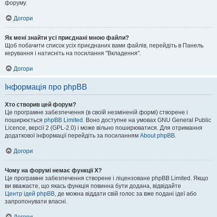
форуму.
Догори
Як мені знайти усі приєднані мною файли?
Щоб побачити список усіх приєднаних вами файлів, перейдіть в Панель
керування і натисніть на посилання "Вкладення".
Догори
Інформація про phpBB
Хто створив цей форум?
Це програмне забезпечення (в своїй незміненій формі) створене і
поширюється
phpBB Limited
. Воно доступне на умовах GNU General Public
Licence, версії 2 (GPL-2.0) і може вільно поширюватися. Для отримання
додаткової інформації перейдіть за посиланням
About phpBB
.
Догори
Чому на форумі немає функції X?
Це програмне забезпечення створене і ліцензоване phpBB Limited. Якщо
ви вважаєте, що якась функція повинна бути додана, відвідайте
Центр ідей phpBB
, де можна віддати свій голос за вже подані ідеї або
запропонувати власні.