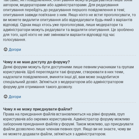
Так само, як і повідомлення, опитування можуть редагуватись лише їхнім
автором, модераторами або адміністраторами. Для редагування
опитування перейдіть до редагування першого повідомлення в темі;
опитування завжди пов'язане з ним. Якщо ніхто не встиг проголосувати, то
ви можете видалити опитування або відредагувати будь-який з варіантів
відповіді. Однак якщо хтось уже проголосував, лише модератори та
адміністратори можуть редагувати та видаляти опитування. Це зроблено
для того, щоб ніхто не зміг змінювати варіанти відповіді під час
голосування.
Догори
Чому я не маю доступу до форуму?
Деякі форуми можуть бути доступними лише певним учасникам та групам
користувачів. Щоб переглядати такі форуми, створювати в них теми,
надсилати повідомлення, вчиняти інші дії, вам може знадобитися
спеціальний дозвіл. Зв'яжіться з модератором або адміністратором
форуму для отримання такого дозволу.
Догори
Чому я не можу приєднувати файли?
Права на приєднання файлів встановлюються на рівні форумів, груп
користувачів або окремих користувачів. Адміністратор форуму можливо
заборонив приєднання файлів у форумі. Також можливо, що приєднувати
файли дозволено лише членам певних груп. Якщо ви не знаєте, чому ви
не можете додавати файли, зв'яжіться з адміністратором.