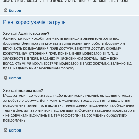
значків тем залежить від прав доступу, встановлених адміністратором.
Догори
Рівні користувачів та групи
Хто такі Адміністратори?
Адміністратори - особи, які мають найвищий рівень контролю над
форумом. Вони можуть керувати усіма аспектами роботи форуму, які
включають розмежування прав доступу, закриття доступу окремим
користувачам, створення груп, призначення модераторів і т. п., В
залежності від прав, наданих їм засновником форуму. Також вони
володіють усіма можливостями модераторів в усіх форумах, залежно від
прав, наданих ним засновником форуму.
Догори
Хто такі модератори?
Модератори - це користувачі (або групи користувачів), які щодня стежать
за роботою форуму. Вони мають можливості редагування та видалення
повідомлень, закриття, відкриття, переміщення, видалення та об'єднання
тем на форумі, за який вони відповідають. Основне завдання модераторів
- не допускати відхилень від тем (оффтопік) та розміщень образливих
повідомлень.
Догори