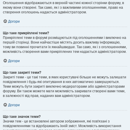
Оголошення відображаються в верхній частині кожної сторінки форуму, в
якому вони створені. Так само, як і з важливими оголошеннями, право на
створення оголошень надається адміністратором.
Догори
Що таке прикріплені теми?
Прикріплені теми в форумі розміщуються під оголошеннями і виключно на
першій сторінці. Вони найчастіше містять досить важливу інформацію,
тому ви повинні прочитати їх якнайшвидше. Так само, як і з оголошеннями,
можливість створення вами прикріплених тем надається адміністратором.
Догори
Що таке закриті теми?
Закриті теми - це такі теми, в яких користувачі більше не можуть залишати
повідомлення і будь-які опитування в них автоматично завершуються.
Теми можуть бути закриті виключно модераторами або адміністраторами
форуму. Ви також можете мати можливість закривати створені вами теми,
в залежності від прав, наданих вам адміністратором.
Догори
Що таке значок теми?
Значки тем - це встановлені автором зображення, які пов'язані з
повідомленнями та відображають їхній зміст. Можливість використання