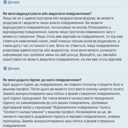
Догори
Як мені відредагувати або видалити повідомлення?
Якщо ви не є адміністратором або модератором форуму, ви можете
редагувати і видаляти лише власні повідомлення. Ви можете
відредагувати повідомлення, натиснувши на кнопку
Редагувати
у
відповідному повідомленні, інколи лише протягом обмеженого часу з
моменту створення. Якщо хтось вже відповів на повідомлення, то під ним
з'явиться невеличкий напис, який показує скільки разів ви редагували, а
також дату і час останньої з них. Воно не з'явиться, якщо повідомлення
редагував адміністратор або модератор, хоча вони можуть залишити
інформацію про зроблені зміни на свій розсуд. Врахуйте, що звичайні
користувачі не можуть видалити повідомлення, на яке вже хтось відповів.
Догори
Як мені додати підпис до мого повідомлення?
Щоб додати підпис до повідомлення, ви повинні спочатку створити його в
вашому профілі. Після цього ви можете поставити галочку напроти пункту
Завжди використовувати ваш підпис
в формі створення повідомлення,
щоб підпис приєднався. Ви також можете налаштувати приєднання
підпису за замовчуванням до усіх ваших повідомлень, зробивши
відповідний вибір у параграфі "Відправлення повідомлень" пункту
"Особисті налаштування" у вашому профілі. Незважаючи на це, ви
зможете скасувати додавання підпису в окремих повідомлення, знявши
прапорець
Завжди використовувати ваш підпис
в формі створення
повідомлення.