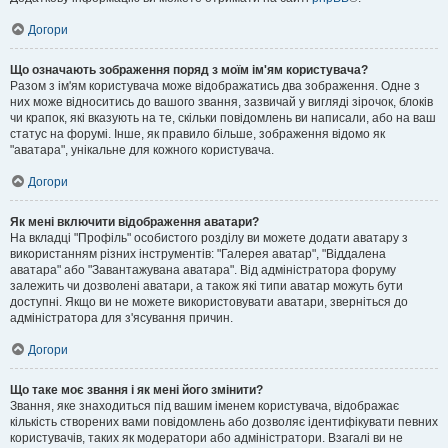
Догори
Що означають зображення поряд з моїм ім'ям користувача?
Разом з ім'ям користувача може відображатись два зображення. Одне з
них може відноситись до вашого звання, зазвичай у вигляді зірочок, блоків
чи крапок, які вказують на те, скільки повідомлень ви написали, або на ваш
статус на форумі. Інше, як правило більше, зображення відомо як
"аватара", унікальне для кожного користувача.
Догори
Як мені включити відображення аватари?
На вкладці "Профіль" особистого розділу ви можете додати аватару з
використанням різних інструментів: "Галерея аватар", "Віддалена
аватара" або "Завантажувана аватара". Від адміністратора форуму
залежить чи дозволені аватари, а також які типи аватар можуть бути
доступні. Якщо ви не можете використовувати аватари, зверніться до
адміністратора для з'ясування причин.
Догори
Що таке моє звання і як мені його змінити?
Звання, яке знаходиться під вашим іменем користувача, відображає
кількість створених вами повідомлень або дозволяє ідентифікувати певних
користувачів, таких як модератори або адміністратори. Взагалі ви не