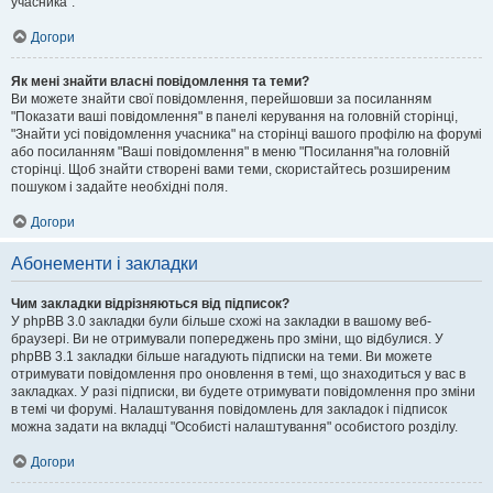
учасника".
Догори
Як мені знайти власні повідомлення та теми?
Ви можете знайти свої повідомлення, перейшовши за посиланням
"Показати ваші повідомлення" в панелі керування на головній сторінці,
"Знайти усі повідомлення учасника" на сторінці вашого профілю на форумі
або посиланням "Ваші повідомлення" в меню "Посилання"на головній
сторінці. Щоб знайти створені вами теми, скористайтесь розширеним
пошуком і задайте необхідні поля.
Догори
Абонементи і закладки
Чим закладки відрізняються від підписок?
У phpBB 3.0 закладки були більше схожі на закладки в вашому веб-
браузері. Ви не отримували попереджень про зміни, що відбулися. У
phpBB 3.1 закладки більше нагадують підписки на теми. Ви можете
отримувати повідомлення про оновлення в темі, що знаходиться у вас в
закладках. У разі підписки, ви будете отримувати повідомлення про зміни
в темі чи форумі. Налаштування повідомлень для закладок і підписок
можна задати на вкладці "Особисті налаштування" особистого розділу.
Догори