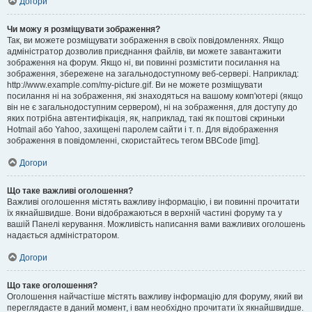
Догори
Чи можу я розміщувати зображення?
Так, ви можете розміщувати зображення в своїх повідомленнях. Якщо
адміністратор дозволив приєднання файлів, ви можете завантажити
зображення на форум. Якщо ні, ви повинні розмістити посилання на
зображення, збережене на загальнодоступному веб-сервері. Наприклад:
http://www.example.com/my-picture.gif. Ви не можете розміщувати
посилання ні на зображення, які знаходяться на вашому комп'ютері (якщо
він не є загальнодоступним сервером), ні на зображення, для доступу до
яких потрібна автентифікація, як, наприклад, такі як поштові скриньки
Hotmail або Yahoo, захищені паролем сайти і т. п. Для відображення
зображення в повідомленні, скористайтесь тегом BBCode [img].
Догори
Що таке важливі оголошення?
Важливі оголошення містять важливу інформацію, і ви повинні прочитати
їх якнайшвидше. Вони відображаються в верхній частині форуму та у
вашій Панелі керування. Можливість написання вами важливих оголошень
надається адміністратором.
Догори
Що таке оголошення?
Оголошення найчастіше містять важливу інформацію для форуму, який ви
переглядаєте в даний момент, і вам необхідно прочитати їх якнайшвидше.