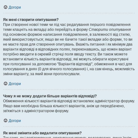
Догори
Як мені створити опитування?
При створенні нової теми чи під час редагування першого повідомлення
теми клацніть на вкладці або перейдіть в форму
Створити опитування
під основною формою написання повідомлення, в залежності від стилю,
який використовується; якщо ви не бачите такої вкладки або форми, то ви
не маєте прав для створення опитувань. Вкажіть питання і як мінімум два
варіанти відповіді в відповідних полях, переконавшись, що кожен варіант
потрібно вводити в окремій стрічці поля вводу тексту. Ви також можете
встановити кількість варіантів відповіді, які можуть обирати користувачі
при голосуванні за допомогою "Варіантів відповіді", обмеження в часі для
голосування в днях (0 для вічного голосування) і, на сам кінець, можливість
зміни варіанту, за який вони проголосували.
Догори
Чому я не можу додати більше варіантів відповіді?
Обмеження кількості варіантів відповіді встановлює адміністратор форуму.
Якщо вам необхідна більша кількості варіантів, аніж це передбачено,
зв'яжіться з адміністратором форуму.
Догори
Як мені змінити або видалити опитування?