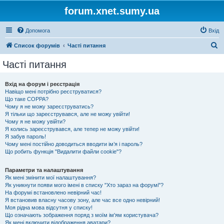
forum.xnet.sumy.ua
Допомога
Вхід
П
Список форумів
Часті питання
о
Часті питання
ш
у
Вхід на форум і реєстрація
Навіщо мені потрібно реєструватися?
к
Що таке COPPA?
Чому я не можу зареєструватись?
Я тільки що зареєструвався, але не можу увійти!
Чому я не можу увійти?
Я колись зареєструвався, але тепер не можу увійти!
Я забув пароль!
Чому мені постійно доводиться вводити ім’я і пароль?
Що робить функція "Видалити файли cookie"?
Параметри та налаштування
Як мені змінити мої налаштування?
Як уникнути появи мого імені в списку "Хто зараз на форумі"?
На форумі встановлено невірний час!
Я встановив власну часову зону, але час все одно невірний!
Моя рідна мова відсутня у списку!
Що означають зображення поряд з моїм ім'ям користувача?
Як мені включити відображення аватари?