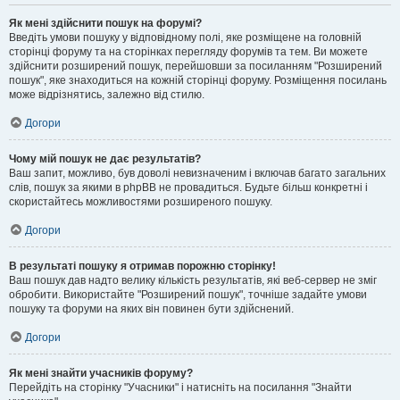
Як мені здійснити пошук на форумі?
Введіть умови пошуку у відповідному полі, яке розміщене на головній
сторінці форуму та на сторінках перегляду форумів та тем. Ви можете
здійснити розширений пошук, перейшовши за посиланням "Розширений
пошук", яке знаходиться на кожній сторінці форуму. Розміщення посилань
може відрізнятись, залежно від стилю.
Догори
Чому мій пошук не дає результатів?
Ваш запит, можливо, був доволі невизначеним і включав багато загальних
слів, пошук за якими в phpBB не провадиться. Будьте більш конкретні і
скористайтесь можливостями розширеного пошуку.
Догори
В результаті пошуку я отримав порожню сторінку!
Ваш пошук дав надто велику кількість результатів, які веб-сервер не зміг
обробити. Використайте "Розширений пошук", точніше задайте умови
пошуку та форуми на яких він повинен бути здійснений.
Догори
Як мені знайти учасників форуму?
Перейдіть на сторінку "Учасники" і натисніть на посилання "Знайти