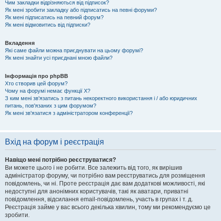
Чим закладки відрізняються від підписок?
Як мені зробити закладку або підписатись на певні форуми?
Як мені підписатись на певний форум?
Як мені відмовитись від підписки?
Вкладення
Які саме файли можна приєднувати на цьому форумі?
Як мені знайти усі приєднані мною файли?
Інформація про phpBB
Хто створив цей форум?
Чому на форумі немає функції X?
З ким мені зв'язатись з питань некоректного використання і / або юридичних
питань, пов'язаних з цим форумом?
Як мені зв'язатися з адміністратором конференції?
Вхід на форум і реєстрація
Навіщо мені потрібно реєструватися?
Ви можете цього і не робити. Все залежить від того, як вирішив
адміністратор форуму, чи потрібно вам реєструватись для розміщення
повідомлень, чи ні. Проте реєстрація дає вам додаткові можливості, які
недоступні для анонімних користувачів, такі як аватари, приватні
повідомлення, відсилання email-повідомлень, участь в групах і т. д.
Реєстрація займе у вас всього декілька хвилин, тому ми рекомендуємо це
зробити.