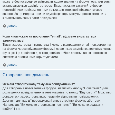
можете безпосередньо змінювати жодне звання на форумі, оскільки вони
встановлюються адміністратором. Будь ласка, не засмічуйте форум
непотрібними повідомленнями тільки для того, щоб підвищити своє
звання. За це модератори чи адміністратори можуть просто зменшити
кількість написаних вами повідомлень.
Догори
Коли я натискаю на посилання "email", від мене вимагається
залогуватись!
Тільки зареєстровані користувачі можуть відправляти email-повідомлення
на форумі через вбудовану форму, і лише якщо адміністратор увімкнув цю
функцію. Це зроблено для того, щоб запобігти зловживанню поштовою
системою анонімними користувачами.
Догори
Створення повідомлень
Як мені створити нову тему або повідомлення?
Для створення нової теми на форумі, натисніть кнопку "Нова тема". Для
розміщення повідомлення в темі клацніть по кнопці "Відповісти". Можливо,
доведеться зареєструватися, перш ніж відправити повідомлення.
Доступні для вас дії перераховані внизу сторінки форуму або теми.
Наприклад: "Ви можете створювати нові теми", "Ви можете додавати
файли" і т. п.