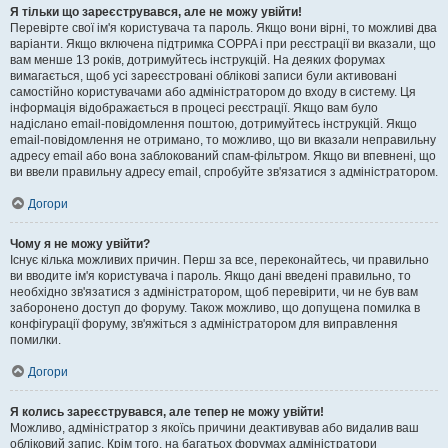
Я тільки що зареєструвався, але не можу увійти!
Перевірте свої ім'я користувача та пароль. Якщо вони вірні, то можливі два
варіанти. Якщо включена підтримка COPPA і при реєстрації ви вказали, що
вам менше 13 років, дотримуйтесь інструкцій. На деяких форумах
вимагається, щоб усі зареєстровані облікові записи були активовані
самостійно користувачами або адміністратором до входу в систему. Ця
інформація відображається в процесі реєстрації. Якщо вам було
надіслано email-повідомлення поштою, дотримуйтесь інструкцій. Якщо
email-повідомлення не отримано, то можливо, що ви вказали неправильну
адресу email або вона заблокований спам-фільтром. Якщо ви впевнені, що
ви ввели правильну адресу email, спробуйте зв'язатися з адміністратором.
Догори
Чому я не можу увійти?
Існує кілька можливих причин. Перш за все, переконайтесь, чи правильно
ви вводите ім'я користувача і пароль. Якщо дані введені правильно, то
необхідно зв'язатися з адміністратором, щоб перевірити, чи не був вам
заборонено доступ до форуму. Також можливо, що допущена помилка в
конфігурації форуму, зв'яжіться з адміністратором для виправлення
помилки.
Догори
Я колись зареєструвався, але тепер не можу увійти!
Можливо, адміністратор з якоїсь причини деактивував або видалив ваш
обліковий запис. Крім того, на багатьох форумах адміністратори