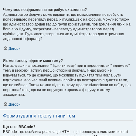
Чому моє повідомлення потребує схвалення?
Адміністратор форуму може вирішити, що повідомлення потребують
попереднього перегляду перед їх публікацією на форумі. Можливо також,
що адміністратор додав вас до групи користувачів, повідомлення яких, на
його або її думку, потребують перегляду адміністратором перед
публікацією. Будь ласка, зверніться до адміністратора для отримання
додаткової інформації.
Догори
Як мені знову підняти мою тему?
Натиснувши на посилання "Підняти тему" при її перегляді, ви "піднімете"
тему в верхню частину першої сторінки форуму. Якщо цього не
відбувається, то це означає, що можливість підняття тим могла бути
відключена, або час, який повинен пройти до повторного підняття теми,
ще не вийшов. Також можна підняти тему, просто відповівши на неї, однак
переконайтесь, що ви не порушуєте правила форуму, в якому
знаходитесь.
Догори
Форматування тексту і типи тем
Що таке BBCode?
BBCode - це особлива реалізація HTML, що пропонує великі можливості