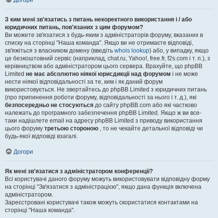
Догори
З ким мені зв'язатись з питань некоректного використання і / або
юридичних питань, пов'язаних з цим форумом?
Ви можете зв'язатися з будь-яким з адміністраторів форуму, вказаних в
списку на сторінці "Наша команда". Якщо ви не отримаєте відповіді,
зв'яжіться з власником домену (введіть
whois lookup
) або, у випадку, якщо
це безкоштовний сервіс (наприклад, chat.ru, Yahoo!, free.fr, f2s.com і т. п.), з
керівництвом або адміністратором цього сервера. Врахуйте, що phpBB
Limited
не має абсолютно ніякої юрисдикції над форумом
і не може
нести ніякої відповідальності за те, ким і як даний форум
використовується. Не звертайтесь до phpBB Limited з юридичних питань
(про припинення роботи форуму, відповідальності за нього і т. д.), які
безпосередньо не стосуються
до сайту phpBB.com або які частково
належать до програмного забезпечення phpBB Limited. Якщо ж ви все-
таки надішлете email на адресу phpBB Limited з приводу використання
цього форуму
третьою стороною
, то не чекайте детальної відповіді чи
будь-якої відповіді взагалі.
Догори
Як мені зв'язатися з адміністратором конференції?
Всі користувачі даного форуму можуть використовувати відповідну форму
на сторінці "Зв'язатися з адміністрацією", якщо дана функція включена
адміністратором.
Зареєстровані користувачі також можуть скористатися контактами на
сторінці "Наша команда".