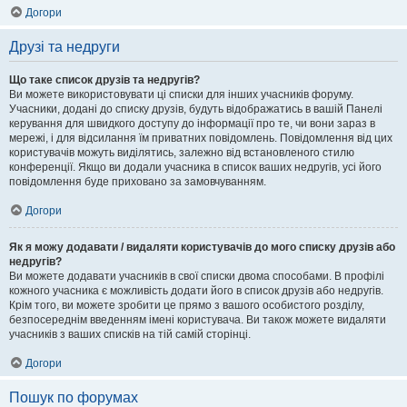
Догори
Друзі та недруги
Що таке список друзів та недругів?
Ви можете використовувати ці списки для інших учасників форуму.
Учасники, додані до списку друзів, будуть відображатись в вашій Панелі
керування для швидкого доступу до інформації про те, чи вони зараз в
мережі, і для відсилання їм приватних повідомлень. Повідомлення від цих
користувачів можуть виділятись, залежно від встановленого стилю
конференції. Якщо ви додали учасника в список ваших недругів, усі його
повідомлення буде приховано за замовчуванням.
Догори
Як я можу додавати / видаляти користувачів до мого списку друзів або
недругів?
Ви можете додавати учасників в свої списки двома способами. В профілі
кожного учасника є можливість додати його в список друзів або недругів.
Крім того, ви можете зробити це прямо з вашого особистого розділу,
безпосереднім введенням імені користувача. Ви також можете видаляти
учасників з ваших списків на тій самій сторінці.
Догори
Пошук по форумах