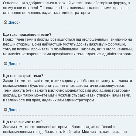
Оголошення відображаються в верхній частині кожної сторінки форуму, в
якому вони створені. Так само, як і з важливими оголошеннями, право на
створення оголошень надається адміністратором.
Догори
Що таке прикріплені теми?
Прикріплені теми в форумі розміщуються під оголошеннями і виключно на
першій сторінці. Вони найчастіше містять досить важливу інформацію,
тому ви повинні прочитати їх якнайшвидше. Так само, як і з оголошеннями,
можливість створення вами прикріплених тем надається адміністратором.
Догори
Що таке закриті теми?
Закриті теми - це такі теми, в яких користувачі більше не можуть залишати
повідомлення і будь-які опитування в них автоматично завершуються.
Теми можуть бути закриті виключно модераторами або адміністраторами
форуму. Ви також можете мати можливість закривати створені вами теми,
в залежності від прав, наданих вам адміністратором.
Догори
Що таке значок теми?
Значки тем - це встановлені автором зображення, які пов'язані з
повідомленнями та відображають їхній зміст. Можливість використання