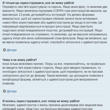
Я тільки що зареєструвався, але не можу увійти!
Перевірте свої ім'я користувача та пароль. Якщо вони вірні, то можливі два
варіанти. Якщо включена підтримка COPPA і при реєстрації ви вказали, що
вам менше 13 років, дотримуйтесь інструкцій. На деяких форумах
вимагається, щоб усі зареєстровані облікові записи були активовані
самостійно користувачами або адміністратором до входу в систему. Ця
інформація відображається в процесі реєстрації. Якщо вам було
надіслано email-повідомлення поштою, дотримуйтесь інструкцій. Якщо
email-повідомлення не отримано, то можливо, що ви вказали неправильну
адресу email або вона заблокований спам-фільтром. Якщо ви впевнені, що
ви ввели правильну адресу email, спробуйте зв'язатися з адміністратором.
Догори
Чому я не можу увійти?
Існує кілька можливих причин. Перш за все, переконайтесь, чи правильно
ви вводите ім'я користувача і пароль. Якщо дані введені правильно, то
необхідно зв'язатися з адміністратором, щоб перевірити, чи не був вам
заборонено доступ до форуму. Також можливо, що допущена помилка в
конфігурації форуму, зв'яжіться з адміністратором для виправлення
помилки.
Догори
Я колись зареєструвався, але тепер не можу увійти!
Можливо, адміністратор з якоїсь причини деактивував або видалив ваш
обліковий запис. Крім того, на багатьох форумах адміністратори