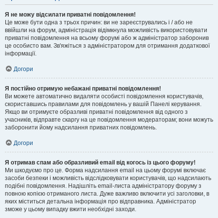
Я не можу відсилати приватні повідомлення!
Це може бути одна з трьох причин: ви не зареєструвались і / або не
ввійшли на форум, адміністрація відімкнула можливість використовувати
приватні повідомлення на всьому форумі або ж адміністратор заборонив
це особисто вам. Зв'яжіться з адміністратором для отримання додаткової
інформації.
Догори
Я постійно отримую небажані приватні повідомлення!
Ви можете автоматично видаляти особисті повідомлення користувачів,
скориставшись правилами для повідомлень у вашій Панелі керування.
Якщо ви отримуєте образливі приватні повідомлення від одного з
учасників, відправте скаргу на це повідомлення модераторам; вони можуть
заборонити йому надсилання приватних повідомлень.
Догори
Я отримав спам або образливий email від когось із цього форуму!
Ми шкодуємо про це. Форма надсилання email на цьому форумі включає
засоби безпеки і можливість відслідковувати користувачів, що надсилають
подібні повідомлення. Надішліть email-листа адміністратору форуму з
повною копією отриманого листа. Дуже важливо включити усі заголовки, в
яких міститься детальна інформація про відправника. Адміністратор
зможе у цьому випадку вжити необхідні заходи.