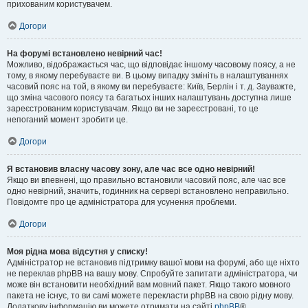
прихованим користувачем.
Догори
На форумі встановлено невірний час!
Можливо, відображається час, що відповідає іншому часовому поясу, а не
тому, в якому перебуваєте ви. В цьому випадку змініть в налаштуваннях
часовий пояс на той, в якому ви перебуваєте: Київ, Берлін і т. д. Зауважте,
що зміна часового поясу та багатьох інших налаштувань доступна лише
зареєстрованим користувачам. Якщо ви не зареєстровані, то це
непоганий момент зробити це.
Догори
Я встановив власну часову зону, але час все одно невірний!
Якщо ви впевнені, що правильно встановили часовий пояс, але час все
одно невірний, значить, годинник на сервері встановлено неправильно.
Повідомте про це адміністратора для усунення проблеми.
Догори
Моя рідна мова відсутня у списку!
Адміністратор не встановив підтримку вашої мови на форумі, або ще ніхто
не переклав phpBB на вашу мову. Спробуйте запитати адміністратора, чи
може він встановити необхідний вам мовний пакет. Якщо такого мовного
пакета не існує, то ви самі можете перекласти phpBB на свою рідну мову.
Додаткову інформацію ви можете отримати на сайті
phpBB
®.