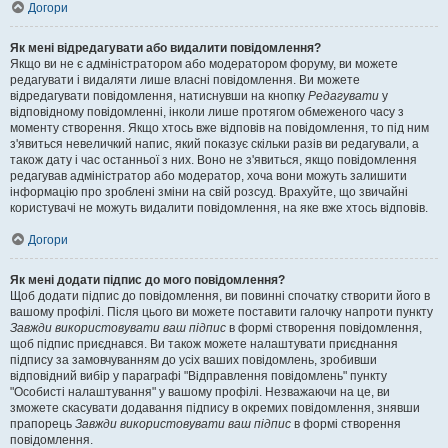
Догори
Як мені відредагувати або видалити повідомлення?
Якщо ви не є адміністратором або модератором форуму, ви можете
редагувати і видаляти лише власні повідомлення. Ви можете
відредагувати повідомлення, натиснувши на кнопку
Редагувати
у
відповідному повідомленні, інколи лише протягом обмеженого часу з
моменту створення. Якщо хтось вже відповів на повідомлення, то під ним
з'явиться невеличкий напис, який показує скільки разів ви редагували, а
також дату і час останньої з них. Воно не з'явиться, якщо повідомлення
редагував адміністратор або модератор, хоча вони можуть залишити
інформацію про зроблені зміни на свій розсуд. Врахуйте, що звичайні
користувачі не можуть видалити повідомлення, на яке вже хтось відповів.
Догори
Як мені додати підпис до мого повідомлення?
Щоб додати підпис до повідомлення, ви повинні спочатку створити його в
вашому профілі. Після цього ви можете поставити галочку напроти пункту
Завжди використовувати ваш підпис
в формі створення повідомлення,
щоб підпис приєднався. Ви також можете налаштувати приєднання
підпису за замовчуванням до усіх ваших повідомлень, зробивши
відповідний вибір у параграфі "Відправлення повідомлень" пункту
"Особисті налаштування" у вашому профілі. Незважаючи на це, ви
зможете скасувати додавання підпису в окремих повідомлення, знявши
прапорець
Завжди використовувати ваш підпис
в формі створення
повідомлення.