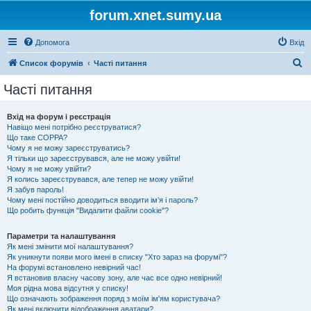
forum.xnet.sumy.ua
Допомога
Вхід
П
Список форумів
Часті питання
о
Часті питання
ш
у
Вхід на форум і реєстрація
Навіщо мені потрібно реєструватися?
к
Що таке COPPA?
Чому я не можу зареєструватись?
Я тільки що зареєструвався, але не можу увійти!
Чому я не можу увійти?
Я колись зареєструвався, але тепер не можу увійти!
Я забув пароль!
Чому мені постійно доводиться вводити ім’я і пароль?
Що робить функція "Видалити файли cookie"?
Параметри та налаштування
Як мені змінити мої налаштування?
Як уникнути появи мого імені в списку "Хто зараз на форумі"?
На форумі встановлено невірний час!
Я встановив власну часову зону, але час все одно невірний!
Моя рідна мова відсутня у списку!
Що означають зображення поряд з моїм ім'ям користувача?
Як мені включити відображення аватари?