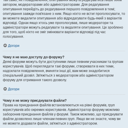
Так само, як і повідомлення, опитування можуть редагуватись лише їхнім
автором, модераторами або адміністраторами. Для редагування
опитування перейдіть до редагування першого повідомлення в темі;
опитування завжди пов'язане з ним. Якщо ніхто не встиг проголосувати, то
ви можете видалити опитування або відредагувати будь-який з варіантів
відповіді. Однак якщо хтось уже проголосував, лише модератори та
адміністратори можуть редагувати та видаляти опитування. Це зроблено
для того, щоб ніхто не зміг змінювати варіанти відповіді під час
голосування.
Догори
Чому я не маю доступу до форуму?
Деякі форуми можуть бути доступними лише певним учасникам та групам
користувачів. Щоб переглядати такі форуми, створювати в них теми,
надсилати повідомлення, вчиняти інші дії, вам може знадобитися
спеціальний дозвіл. Зв'яжіться з модератором або адміністратором
форуму для отримання такого дозволу.
Догори
Чому я не можу приєднувати файли?
Права на приєднання файлів встановлюються на рівні форумів, груп
користувачів або окремих користувачів. Адміністратор форуму можливо
заборонив приєднання файлів у форумі. Також можливо, що приєднувати
файли дозволено лише членам певних груп. Якщо ви не знаєте, чому ви
не можете додавати файли, зв'яжіться з адміністратором.