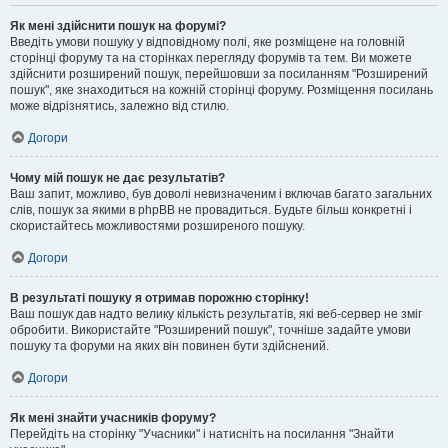
Як мені здійснити пошук на форумі?
Введіть умови пошуку у відповідному полі, яке розміщене на головній
сторінці форуму та на сторінках перегляду форумів та тем. Ви можете
здійснити розширений пошук, перейшовши за посиланням "Розширений
пошук", яке знаходиться на кожній сторінці форуму. Розміщення посилань
може відрізнятись, залежно від стилю.
Догори
Чому мій пошук не дає результатів?
Ваш запит, можливо, був доволі невизначеним і включав багато загальних
слів, пошук за якими в phpBB не провадиться. Будьте більш конкретні і
скористайтесь можливостями розширеного пошуку.
Догори
В результаті пошуку я отримав порожню сторінку!
Ваш пошук дав надто велику кількість результатів, які веб-сервер не зміг
обробити. Використайте "Розширений пошук", точніше задайте умови
пошуку та форуми на яких він повинен бути здійснений.
Догори
Як мені знайти учасників форуму?
Перейдіть на сторінку "Учасники" і натисніть на посилання "Знайти