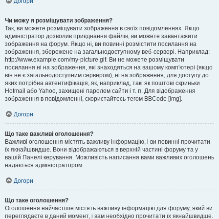
Догори
Чи можу я розміщувати зображення?
Так, ви можете розміщувати зображення в своїх повідомленнях. Якщо
адміністратор дозволив приєднання файлів, ви можете завантажити
зображення на форум. Якщо ні, ви повинні розмістити посилання на
зображення, збережене на загальнодоступному веб-сервері. Наприклад:
http://www.example.com/my-picture.gif. Ви не можете розміщувати
посилання ні на зображення, які знаходяться на вашому комп'ютері (якщо
він не є загальнодоступним сервером), ні на зображення, для доступу до
яких потрібна автентифікація, як, наприклад, такі як поштові скриньки
Hotmail або Yahoo, захищені паролем сайти і т. п. Для відображення
зображення в повідомленні, скористайтесь тегом BBCode [img].
Догори
Що таке важливі оголошення?
Важливі оголошення містять важливу інформацію, і ви повинні прочитати
їх якнайшвидше. Вони відображаються в верхній частині форуму та у
вашій Панелі керування. Можливість написання вами важливих оголошень
надається адміністратором.
Догори
Що таке оголошення?
Оголошення найчастіше містять важливу інформацію для форуму, який ви
переглядаєте в даний момент, і вам необхідно прочитати їх якнайшвидше.