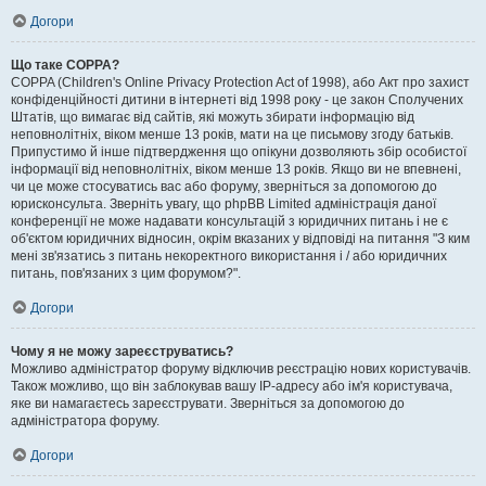
Догори
Що таке COPPA?
COPPA (Children's Online Privacy Protection Act of 1998), або Акт про захист
конфіденційності дитини в інтернеті від 1998 року - це закон Сполучених
Штатів, що вимагає від сайтів, які можуть збирати інформацію від
неповнолітніх, віком менше 13 років, мати на це письмову згоду батьків.
Припустимо й інше підтвердження що опікуни дозволяють збір особистої
інформації від неповнолітніх, віком менше 13 років. Якщо ви не впевнені,
чи це може стосуватись вас або форуму, зверніться за допомогою до
юрисконсульта. Зверніть увагу, що phpBB Limited адміністрація даної
конференції не може надавати консультацій з юридичних питань і не є
об'єктом юридичних відносин, окрім вказаних у відповіді на питання "З ким
мені зв'язатись з питань некоректного використання і / або юридичних
питань, пов'язаних з цим форумом?".
Догори
Чому я не можу зареєструватись?
Можливо адміністратор форуму відключив реєстрацію нових користувачів.
Також можливо, що він заблокував вашу IP-адресу або ім'я користувача,
яке ви намагаєтесь зареєструвати. Зверніться за допомогою до
адміністратора форуму.
Догори