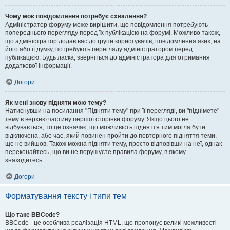
Чому моє повідомлення потребує схвалення?
Адміністратор форуму може вирішити, що повідомлення потребують
попереднього перегляду перед їх публікацією на форумі. Можливо також,
що адміністратор додав вас до групи користувачів, повідомлення яких, на
його або її думку, потребують перегляду адміністратором перед
публікацією. Будь ласка, зверніться до адміністратора для отримання
додаткової інформації.
Догори
Як мені знову підняти мою тему?
Натиснувши на посилання "Підняти тему" при її перегляді, ви "піднімете"
тему в верхню частину першої сторінки форуму. Якщо цього не
відбувається, то це означає, що можливість підняття тим могла бути
відключена, або час, який повинен пройти до повторного підняття теми,
ще не вийшов. Також можна підняти тему, просто відповівши на неї, однак
переконайтесь, що ви не порушуєте правила форуму, в якому
знаходитесь.
Догори
Форматування тексту і типи тем
Що таке BBCode?
BBCode - це особлива реалізація HTML, що пропонує великі можливості