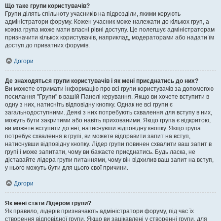
Що таке групи користувачів?
Групи ділять спільноту учасників на підрозділи, якими керують
адміністратори форуму. Кожен учасник може належати до кількох груп, а
кожна група може мати власні рівні доступу. Це полегшує адміністраторам
призначити кількох користувачів, наприклад, модераторами або надати їм
доступ до приватних форумів.
Догори
Де знаходяться групи користувачів і як мені приєднатись до них?
Ви можете отримати інформацію про всі групи користувачів за допомогою
посилання "Групи" в вашій Панелі керування. Якщо ви хочете вступити в
одну з них, натисніть відповідну кнопку. Однак не всі групи є
загальнодоступними. Деякі з них потребують схвалення для вступу в них,
можуть бути закритими або навіть прихованими. Якщо група є відкритою,
ви можете вступити до неї, натиснувши відповідну кнопку. Якщо група
потребує схвалення в групі, ви можете відправити запит на вступ,
натиснувши відповідну кнопку. Лідер групи повинен схвалити ваш запит в
групі і може запитати, чому ви бажаєте приєднатись. Будь ласка, не
діставайте лідера групи питаннями, чому він відхилив ваш запит на вступ,
у нього можуть бути для цього свої причини.
Догори
Як мені стати Лідером групи?
Як правило, лідерів призначають адміністратори форуму, під час їх
створення відповідної групи. Якщо ви зацікавлені у створенні групи, для