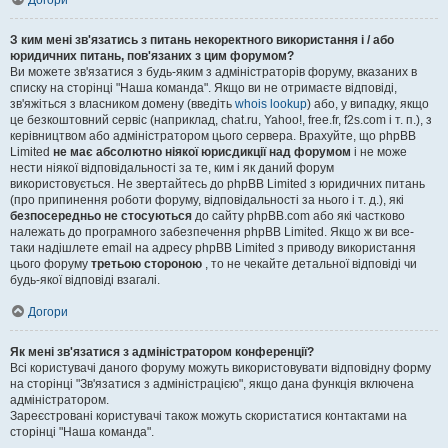
Догори
З ким мені зв'язатись з питань некоректного використання і / або
юридичних питань, пов'язаних з цим форумом?
Ви можете зв'язатися з будь-яким з адміністраторів форуму, вказаних в
списку на сторінці "Наша команда". Якщо ви не отримаєте відповіді,
зв'яжіться з власником домену (введіть
whois lookup
) або, у випадку, якщо
це безкоштовний сервіс (наприклад, chat.ru, Yahoo!, free.fr, f2s.com і т. п.), з
керівництвом або адміністратором цього сервера. Врахуйте, що phpBB
Limited
не має абсолютно ніякої юрисдикції над форумом
і не може
нести ніякої відповідальності за те, ким і як даний форум
використовується. Не звертайтесь до phpBB Limited з юридичних питань
(про припинення роботи форуму, відповідальності за нього і т. д.), які
безпосередньо не стосуються
до сайту phpBB.com або які частково
належать до програмного забезпечення phpBB Limited. Якщо ж ви все-
таки надішлете email на адресу phpBB Limited з приводу використання
цього форуму
третьою стороною
, то не чекайте детальної відповіді чи
будь-якої відповіді взагалі.
Догори
Як мені зв'язатися з адміністратором конференції?
Всі користувачі даного форуму можуть використовувати відповідну форму
на сторінці "Зв'язатися з адміністрацією", якщо дана функція включена
адміністратором.
Зареєстровані користувачі також можуть скористатися контактами на
сторінці "Наша команда".