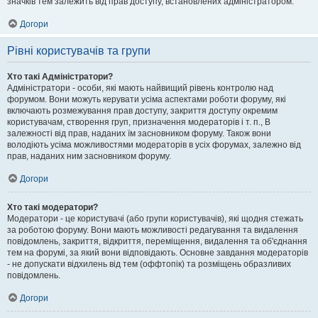
значків тем залежить від прав доступу, встановлених адміністратором.
Догори
Рівні користувачів та групи
Хто такі Адміністратори?
Адміністратори - особи, які мають найвищий рівень контролю над
форумом. Вони можуть керувати усіма аспектами роботи форуму, які
включають розмежування прав доступу, закриття доступу окремим
користувачам, створення груп, призначення модераторів і т. п., В
залежності від прав, наданих їм засновником форуму. Також вони
володіють усіма можливостями модераторів в усіх форумах, залежно від
прав, наданих ним засновником форуму.
Догори
Хто такі модератори?
Модератори - це користувачі (або групи користувачів), які щодня стежать
за роботою форуму. Вони мають можливості редагування та видалення
повідомлень, закриття, відкриття, переміщення, видалення та об'єднання
тем на форумі, за який вони відповідають. Основне завдання модераторів
- не допускати відхилень від тем (оффтопік) та розміщень образливих
повідомлень.
Догори