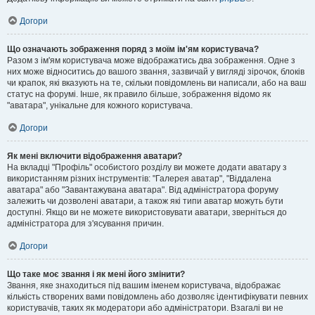
Догори
Що означають зображення поряд з моїм ім'ям користувача?
Разом з ім'ям користувача може відображатись два зображення. Одне з
них може відноситись до вашого звання, зазвичай у вигляді зірочок, блоків
чи крапок, які вказують на те, скільки повідомлень ви написали, або на ваш
статус на форумі. Інше, як правило більше, зображення відомо як
"аватара", унікальне для кожного користувача.
Догори
Як мені включити відображення аватари?
На вкладці "Профіль" особистого розділу ви можете додати аватару з
використанням різних інструментів: "Галерея аватар", "Віддалена
аватара" або "Завантажувана аватара". Від адміністратора форуму
залежить чи дозволені аватари, а також які типи аватар можуть бути
доступні. Якщо ви не можете використовувати аватари, зверніться до
адміністратора для з'ясування причин.
Догори
Що таке моє звання і як мені його змінити?
Звання, яке знаходиться під вашим іменем користувача, відображає
кількість створених вами повідомлень або дозволяє ідентифікувати певних
користувачів, таких як модератори або адміністратори. Взагалі ви не