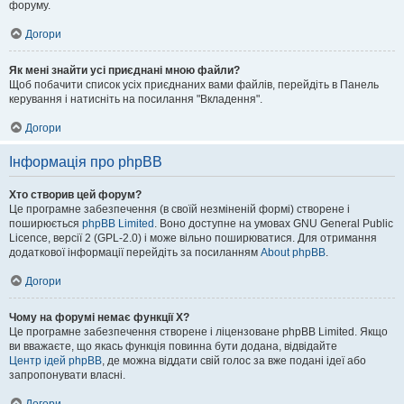
форуму.
Догори
Як мені знайти усі приєднані мною файли?
Щоб побачити список усіх приєднаних вами файлів, перейдіть в Панель
керування і натисніть на посилання "Вкладення".
Догори
Інформація про phpBB
Хто створив цей форум?
Це програмне забезпечення (в своїй незміненій формі) створене і
поширюється
phpBB Limited
. Воно доступне на умовах GNU General Public
Licence, версії 2 (GPL-2.0) і може вільно поширюватися. Для отримання
додаткової інформації перейдіть за посиланням
About phpBB
.
Догори
Чому на форумі немає функції X?
Це програмне забезпечення створене і ліцензоване phpBB Limited. Якщо
ви вважаєте, що якась функція повинна бути додана, відвідайте
Центр ідей phpBB
, де можна віддати свій голос за вже подані ідеї або
запропонувати власні.