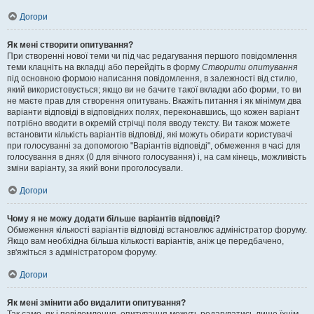
Догори
Як мені створити опитування?
При створенні нової теми чи під час редагування першого повідомлення
теми клацніть на вкладці або перейдіть в форму
Створити опитування
під основною формою написання повідомлення, в залежності від стилю,
який використовується; якщо ви не бачите такої вкладки або форми, то ви
не маєте прав для створення опитувань. Вкажіть питання і як мінімум два
варіанти відповіді в відповідних полях, переконавшись, що кожен варіант
потрібно вводити в окремій стрічці поля вводу тексту. Ви також можете
встановити кількість варіантів відповіді, які можуть обирати користувачі
при голосуванні за допомогою "Варіантів відповіді", обмеження в часі для
голосування в днях (0 для вічного голосування) і, на сам кінець, можливість
зміни варіанту, за який вони проголосували.
Догори
Чому я не можу додати більше варіантів відповіді?
Обмеження кількості варіантів відповіді встановлює адміністратор форуму.
Якщо вам необхідна більша кількості варіантів, аніж це передбачено,
зв'яжіться з адміністратором форуму.
Догори
Як мені змінити або видалити опитування?