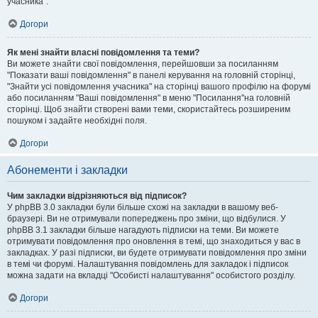
учасника".
Догори
Як мені знайти власні повідомлення та теми?
Ви можете знайти свої повідомлення, перейшовши за посиланням
"Показати ваші повідомлення" в панелі керування на головній сторінці,
"Знайти усі повідомлення учасника" на сторінці вашого профілю на форумі
або посиланням "Ваші повідомлення" в меню "Посилання"на головній
сторінці. Щоб знайти створені вами теми, скористайтесь розширеним
пошуком і задайте необхідні поля.
Догори
Абонементи і закладки
Чим закладки відрізняються від підписок?
У phpBB 3.0 закладки були більше схожі на закладки в вашому веб-
браузері. Ви не отримували попереджень про зміни, що відбулися. У
phpBB 3.1 закладки більше нагадують підписки на теми. Ви можете
отримувати повідомлення про оновлення в темі, що знаходиться у вас в
закладках. У разі підписки, ви будете отримувати повідомлення про зміни
в темі чи форумі. Налаштування повідомлень для закладок і підписок
можна задати на вкладці "Особисті налаштування" особистого розділу.
Догори