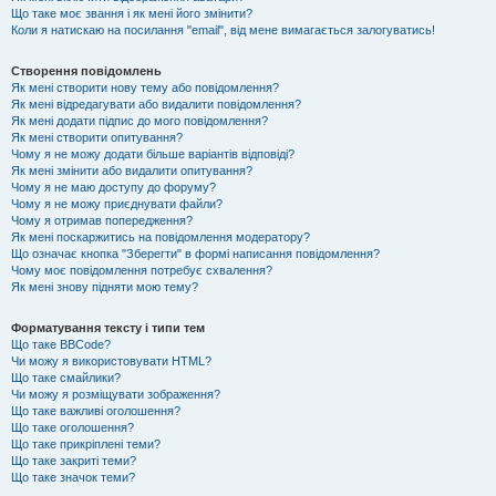
Що таке моє звання і як мені його змінити?
Коли я натискаю на посилання "email", від мене вимагається залогуватись!
Створення повідомлень
Як мені створити нову тему або повідомлення?
Як мені відредагувати або видалити повідомлення?
Як мені додати підпис до мого повідомлення?
Як мені створити опитування?
Чому я не можу додати більше варіантів відповіді?
Як мені змінити або видалити опитування?
Чому я не маю доступу до форуму?
Чому я не можу приєднувати файли?
Чому я отримав попередження?
Як мені поскаржитись на повідомлення модератору?
Що означає кнопка "Зберегти" в формі написання повідомлення?
Чому моє повідомлення потребує схвалення?
Як мені знову підняти мою тему?
Форматування тексту і типи тем
Що таке BBCode?
Чи можу я використовувати HTML?
Що таке смайлики?
Чи можу я розміщувати зображення?
Що таке важливі оголошення?
Що таке оголошення?
Що таке прикріплені теми?
Що таке закриті теми?
Що таке значок теми?