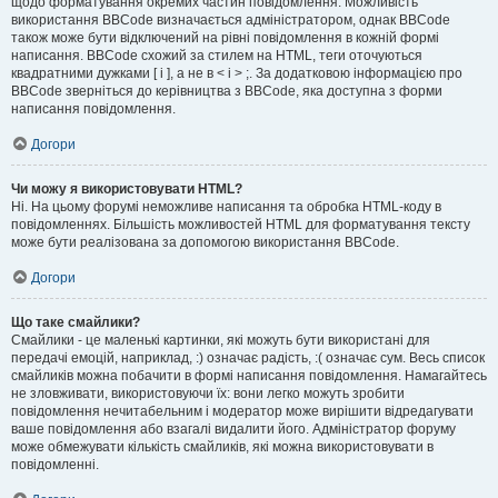
щодо форматування окремих частин повідомлення. Можливість
використання BBCode визначається адміністратором, однак BBCode
також може бути відключений на рівні повідомлення в кожній формі
написання. BBCode схожий за стилем на HTML, теги оточуються
квадратними дужками [ і ], а не в < і > ;. За додатковою інформацією про
BBCode зверніться до керівництва з BBCode, яка доступна з форми
написання повідомлення.
Догори
Чи можу я використовувати HTML?
Ні. На цьому форумі неможливе написання та обробка HTML-коду в
повідомленнях. Більшість можливостей HTML для форматування тексту
може бути реалізована за допомогою використання BBCode.
Догори
Що таке смайлики?
Смайлики - це маленькі картинки, які можуть бути використані для
передачі емоцій, наприклад, :) означає радість, :( означає сум. Весь список
смайликів можна побачити в формі написання повідомлення. Намагайтесь
не зловживати, використовуючи їх: вони легко можуть зробити
повідомлення нечитабельним і модератор може вирішити відредагувати
ваше повідомлення або взагалі видалити його. Адміністратор форуму
може обмежувати кількість смайликів, які можна використовувати в
повідомленні.