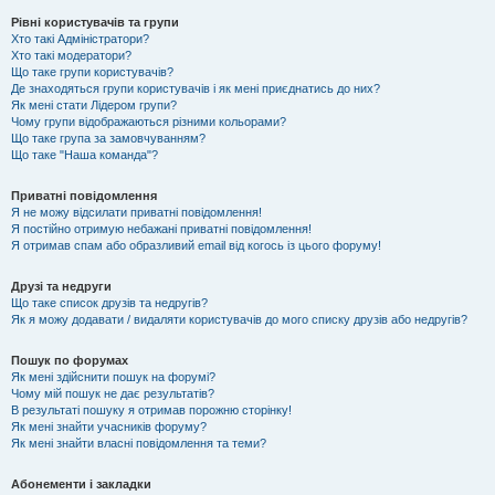
Рівні користувачів та групи
Хто такі Адміністратори?
Хто такі модератори?
Що таке групи користувачів?
Де знаходяться групи користувачів і як мені приєднатись до них?
Як мені стати Лідером групи?
Чому групи відображаються різними кольорами?
Що таке група за замовчуванням?
Що таке "Наша команда"?
Приватні повідомлення
Я не можу відсилати приватні повідомлення!
Я постійно отримую небажані приватні повідомлення!
Я отримав спам або образливий email від когось із цього форуму!
Друзі та недруги
Що таке список друзів та недругів?
Як я можу додавати / видаляти користувачів до мого списку друзів або недругів?
Пошук по форумах
Як мені здійснити пошук на форумі?
Чому мій пошук не дає результатів?
В результаті пошуку я отримав порожню сторінку!
Як мені знайти учасників форуму?
Як мені знайти власні повідомлення та теми?
Абонементи і закладки