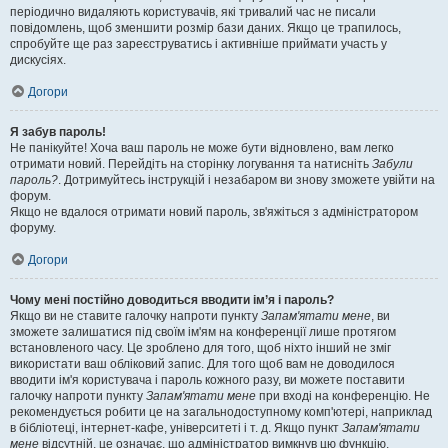
періодично видаляють користувачів, які тривалий час не писали
повідомлень, щоб зменшити розмір бази даних. Якщо це трапилось,
спробуйте ще раз зареєструватись і активніше приймати участь у
дискусіях.
Догори
Я забув пароль!
Не панікуйте! Хоча ваш пароль не може бути відновлено, вам легко
отримати новий. Перейдіть на сторінку логування та натисніть
Забули
пароль?
. Дотримуйтесь інструкцій і незабаром ви знову зможете увійти на
форум.
Якщо не вдалося отримати новий пароль, зв'яжіться з адміністратором
форуму.
Догори
Чому мені постійно доводиться вводити ім’я і пароль?
Якщо ви не ставите галочку напроти пункту
Запам'ятати мене
, ви
зможете залишатися під своїм ім'ям на конференції лише протягом
встановленого часу. Це зроблено для того, щоб ніхто інший не зміг
використати ваш обліковий запис. Для того щоб вам не доводилося
вводити ім'я користувача і пароль кожного разу, ви можете поставити
галочку напроти пункту
Запам'ятати мене
при вході на конференцію. Не
рекомендується робити це на загальнодоступному комп'ютері, наприклад
в бібліотеці, інтернет-кафе, університеті і т. д. Якщо пункт
Запам'ятати
мене
відсутній, це означає, що адміністратор вимкнув цю функцію.