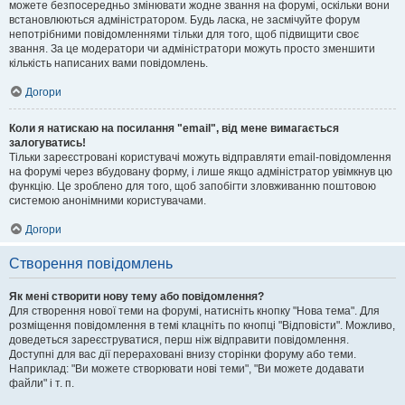
можете безпосередньо змінювати жодне звання на форумі, оскільки вони
встановлюються адміністратором. Будь ласка, не засмічуйте форум
непотрібними повідомленнями тільки для того, щоб підвищити своє
звання. За це модератори чи адміністратори можуть просто зменшити
кількість написаних вами повідомлень.
Догори
Коли я натискаю на посилання "email", від мене вимагається
залогуватись!
Тільки зареєстровані користувачі можуть відправляти email-повідомлення
на форумі через вбудовану форму, і лише якщо адміністратор увімкнув цю
функцію. Це зроблено для того, щоб запобігти зловживанню поштовою
системою анонімними користувачами.
Догори
Створення повідомлень
Як мені створити нову тему або повідомлення?
Для створення нової теми на форумі, натисніть кнопку "Нова тема". Для
розміщення повідомлення в темі клацніть по кнопці "Відповісти". Можливо,
доведеться зареєструватися, перш ніж відправити повідомлення.
Доступні для вас дії перераховані внизу сторінки форуму або теми.
Наприклад: "Ви можете створювати нові теми", "Ви можете додавати
файли" і т. п.