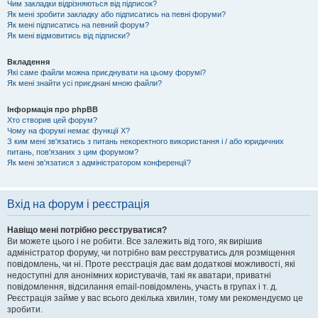
Чим закладки відрізняються від підписок?
Як мені зробити закладку або підписатись на певні форуми?
Як мені підписатись на певний форум?
Як мені відмовитись від підписки?
Вкладення
Які саме файли можна приєднувати на цьому форумі?
Як мені знайти усі приєднані мною файли?
Інформація про phpBB
Хто створив цей форум?
Чому на форумі немає функції X?
З ким мені зв'язатись з питань некоректного використання і / або юридичних
питань, пов'язаних з цим форумом?
Як мені зв'язатися з адміністратором конференції?
Вхід на форум і реєстрація
Навіщо мені потрібно реєструватися?
Ви можете цього і не робити. Все залежить від того, як вирішив
адміністратор форуму, чи потрібно вам реєструватись для розміщення
повідомлень, чи ні. Проте реєстрація дає вам додаткові можливості, які
недоступні для анонімних користувачів, такі як аватари, приватні
повідомлення, відсилання email-повідомлень, участь в групах і т. д.
Реєстрація займе у вас всього декілька хвилин, тому ми рекомендуємо це
зробити.