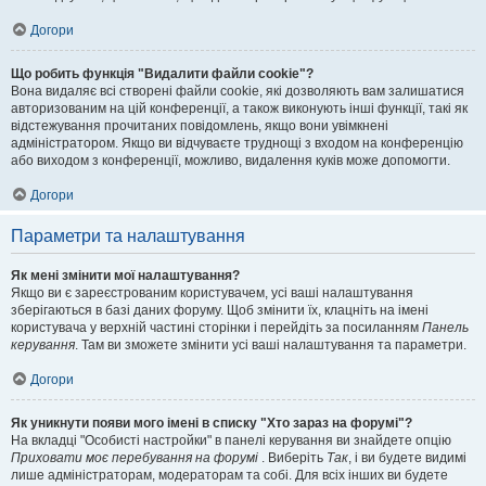
Догори
Що робить функція "Видалити файли cookie"?
Вона видаляє всі створені файли cookie, які дозволяють вам залишатися
авторизованим на цій конференції, а також виконують інші функції, такі як
відстежування прочитаних повідомлень, якщо вони увімкнені
адміністратором. Якщо ви відчуваєте труднощі з входом на конференцію
або виходом з конференції, можливо, видалення куків може допомогти.
Догори
Параметри та налаштування
Як мені змінити мої налаштування?
Якщо ви є зареєстрованим користувачем, усі ваші налаштування
зберігаються в базі даних форуму. Щоб змінити їх, клацніть на імені
користувача у верхній частині сторінки і перейдіть за посиланням
Панель
керування
. Там ви зможете змінити усі ваші налаштування та параметри.
Догори
Як уникнути появи мого імені в списку "Хто зараз на форумі"?
На вкладці "Особисті настройки" в панелі керування ви знайдете опцію
Приховати моє перебування на форумі
. Виберіть
Так
, і ви будете видимі
лише адміністраторам, модераторам та собі. Для всіх інших ви будете