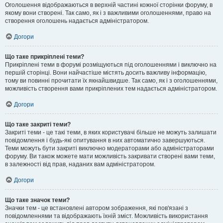
Оголошення відображаються в верхній частині кожної сторінки форуму, в
якому вони створені. Так само, як і з важливими оголошеннями, право на
створення оголошень надається адміністратором.
Догори
Що таке прикріплені теми?
Прикріплені теми в форумі розміщуються під оголошеннями і виключно на
першій сторінці. Вони найчастіше містять досить важливу інформацію,
тому ви повинні прочитати їх якнайшвидше. Так само, як і з оголошеннями,
можливість створення вами прикріплених тем надається адміністратором.
Догори
Що таке закриті теми?
Закриті теми - це такі теми, в яких користувачі більше не можуть залишати
повідомлення і будь-які опитування в них автоматично завершуються.
Теми можуть бути закриті виключно модераторами або адміністраторами
форуму. Ви також можете мати можливість закривати створені вами теми,
в залежності від прав, наданих вам адміністратором.
Догори
Що таке значок теми?
Значки тем - це встановлені автором зображення, які пов'язані з
повідомленнями та відображають їхній зміст. Можливість використання