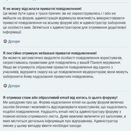
Я не можу відсилати приватні повідомлення!
Це може бути одна з трьох причин: ви не зареєструвались і / або не
ввійшли на форум, адміністрація відімкнула можливість використовувати
приватні повідомлення на всьому форумі або ж адміністратор заборонив
це особисто вам. Зв'яжіться з адміністратором для отримання додаткової
інформації.
Догори
Я постійно отримую небажані приватні повідомлення!
Ви можете автоматично видаляти особисті повідомлення користувачів,
скориставшись правилами для повідомлень у вашій Панелі керування.
Якщо ви отримуєте образливі приватні повідомлення від одного з
учасників, відправте скаргу на це повідомлення модераторам; вони можуть
заборонити йому надсилання приватних повідомлень.
Догори
Я отримав спам або образливий email від когось із цього форуму!
Ми шкодуємо про це. Форма надсилання email на цьому форумі включає
засоби безпеки і можливість відслідковувати користувачів, що надсилають
подібні повідомлення. Надішліть email-листа адміністратору форуму з
повною копією отриманого листа. Дуже важливо включити усі заголовки, в
яких міститься детальна інформація про відправника. Адміністратор
зможе у цьому випадку вжити необхідні заходи.