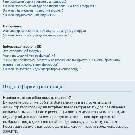
Чим закладки відрізняються від підписок?
Як мені зробити закладку або підписатись на певні форуми?
Як мені підписатись на певний форум?
Як мені відмовитись від підписки?
Вкладення
Які саме файли можна приєднувати на цьому форумі?
Як мені знайти усі приєднані мною файли?
Інформація про phpBB
Хто створив цей форум?
Чому на форумі немає функції X?
З ким мені зв'язатись з питань некоректного використання і / або юридичних
питань, пов'язаних з цим форумом?
Як мені зв'язатися з адміністратором конференції?
Вхід на форум і реєстрація
Навіщо мені потрібно реєструватися?
Ви можете цього і не робити. Все залежить від того, як вирішив
адміністратор форуму, чи потрібно вам реєструватись для розміщення
повідомлень, чи ні. Проте реєстрація дає вам додаткові можливості, які
недоступні для анонімних користувачів, такі як аватари, приватні
повідомлення, відсилання email-повідомлень, участь в групах і т. д.
Реєстрація займе у вас всього декілька хвилин, тому ми рекомендуємо це
зробити.