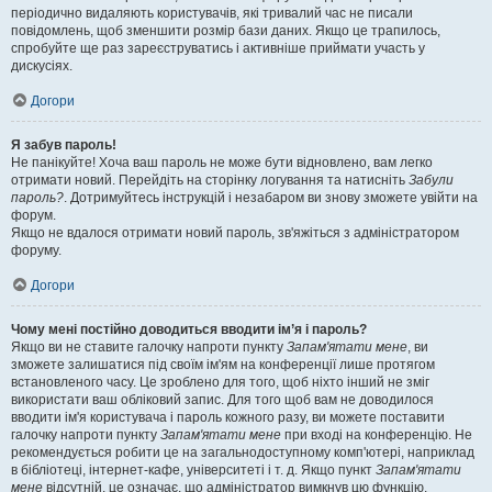
періодично видаляють користувачів, які тривалий час не писали
повідомлень, щоб зменшити розмір бази даних. Якщо це трапилось,
спробуйте ще раз зареєструватись і активніше приймати участь у
дискусіях.
Догори
Я забув пароль!
Не панікуйте! Хоча ваш пароль не може бути відновлено, вам легко
отримати новий. Перейдіть на сторінку логування та натисніть
Забули
пароль?
. Дотримуйтесь інструкцій і незабаром ви знову зможете увійти на
форум.
Якщо не вдалося отримати новий пароль, зв'яжіться з адміністратором
форуму.
Догори
Чому мені постійно доводиться вводити ім’я і пароль?
Якщо ви не ставите галочку напроти пункту
Запам'ятати мене
, ви
зможете залишатися під своїм ім'ям на конференції лише протягом
встановленого часу. Це зроблено для того, щоб ніхто інший не зміг
використати ваш обліковий запис. Для того щоб вам не доводилося
вводити ім'я користувача і пароль кожного разу, ви можете поставити
галочку напроти пункту
Запам'ятати мене
при вході на конференцію. Не
рекомендується робити це на загальнодоступному комп'ютері, наприклад
в бібліотеці, інтернет-кафе, університеті і т. д. Якщо пункт
Запам'ятати
мене
відсутній, це означає, що адміністратор вимкнув цю функцію.