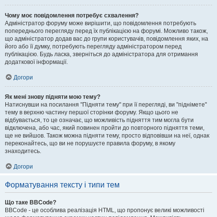
Чому моє повідомлення потребує схвалення?
Адміністратор форуму може вирішити, що повідомлення потребують
попереднього перегляду перед їх публікацією на форумі. Можливо також,
що адміністратор додав вас до групи користувачів, повідомлення яких, на
його або її думку, потребують перегляду адміністратором перед
публікацією. Будь ласка, зверніться до адміністратора для отримання
додаткової інформації.
Догори
Як мені знову підняти мою тему?
Натиснувши на посилання "Підняти тему" при її перегляді, ви "піднімете"
тему в верхню частину першої сторінки форуму. Якщо цього не
відбувається, то це означає, що можливість підняття тим могла бути
відключена, або час, який повинен пройти до повторного підняття теми,
ще не вийшов. Також можна підняти тему, просто відповівши на неї, однак
переконайтесь, що ви не порушуєте правила форуму, в якому
знаходитесь.
Догори
Форматування тексту і типи тем
Що таке BBCode?
BBCode - це особлива реалізація HTML, що пропонує великі можливості