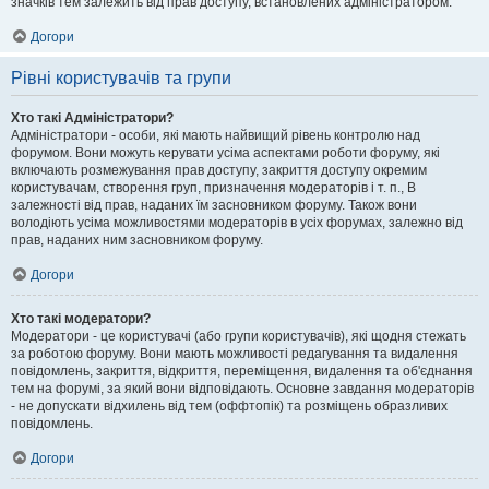
значків тем залежить від прав доступу, встановлених адміністратором.
Догори
Рівні користувачів та групи
Хто такі Адміністратори?
Адміністратори - особи, які мають найвищий рівень контролю над
форумом. Вони можуть керувати усіма аспектами роботи форуму, які
включають розмежування прав доступу, закриття доступу окремим
користувачам, створення груп, призначення модераторів і т. п., В
залежності від прав, наданих їм засновником форуму. Також вони
володіють усіма можливостями модераторів в усіх форумах, залежно від
прав, наданих ним засновником форуму.
Догори
Хто такі модератори?
Модератори - це користувачі (або групи користувачів), які щодня стежать
за роботою форуму. Вони мають можливості редагування та видалення
повідомлень, закриття, відкриття, переміщення, видалення та об'єднання
тем на форумі, за який вони відповідають. Основне завдання модераторів
- не допускати відхилень від тем (оффтопік) та розміщень образливих
повідомлень.
Догори