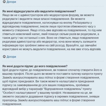
Догори
Як мені відредагувати або видалити повідомлення?
Якщо ви не є адміністратором або модератором форуму, ви можете
редагувати і видаляти лише власні повідомлення. Ви можете
відредагувати повідомлення, натиснувши на кнопку
Редагувати
у
відповідному повідомленні, інколи лише протягом обмеженого часу з
моменту створення. Якщо хтось вже відповів на повідомлення, то під ним
з'явиться невеличкий напис, який показує скільки разів ви редагували, а
також дату і час останньої з них. Воно не з'явиться, якщо повідомлення
редагував адміністратор або модератор, хоча вони можуть залишити
інформацію про зроблені зміни на свій розсуд. Врахуйте, що звичайні
користувачі не можуть видалити повідомлення, на яке вже хтось відповів.
Догори
Як мені додати підпис до мого повідомлення?
Щоб додати підпис до повідомлення, ви повинні спочатку створити його в
вашому профілі. Після цього ви можете поставити галочку напроти пункту
Завжди використовувати ваш підпис
в формі створення повідомлення,
щоб підпис приєднався. Ви також можете налаштувати приєднання
підпису за замовчуванням до усіх ваших повідомлень, зробивши
відповідний вибір у параграфі "Відправлення повідомлень" пункту
"Особисті налаштування" у вашому профілі. Незважаючи на це, ви
зможете скасувати додавання підпису в окремих повідомлення, знявши
прапорець
Завжди використовувати ваш підпис
в формі створення
повідомлення.