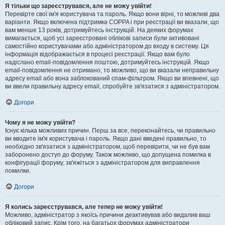
Я тільки що зареєструвався, але не можу увійти!
Перевірте свої ім'я користувача та пароль. Якщо вони вірні, то можливі два
варіанти. Якщо включена підтримка COPPA і при реєстрації ви вказали, що
вам менше 13 років, дотримуйтесь інструкцій. На деяких форумах
вимагається, щоб усі зареєстровані облікові записи були активовані
самостійно користувачами або адміністратором до входу в систему. Ця
інформація відображається в процесі реєстрації. Якщо вам було
надіслано email-повідомлення поштою, дотримуйтесь інструкцій. Якщо
email-повідомлення не отримано, то можливо, що ви вказали неправильну
адресу email або вона заблокований спам-фільтром. Якщо ви впевнені, що
ви ввели правильну адресу email, спробуйте зв'язатися з адміністратором.
Догори
Чому я не можу увійти?
Існує кілька можливих причин. Перш за все, переконайтесь, чи правильно
ви вводите ім'я користувача і пароль. Якщо дані введені правильно, то
необхідно зв'язатися з адміністратором, щоб перевірити, чи не був вам
заборонено доступ до форуму. Також можливо, що допущена помилка в
конфігурації форуму, зв'яжіться з адміністратором для виправлення
помилки.
Догори
Я колись зареєструвався, але тепер не можу увійти!
Можливо, адміністратор з якоїсь причини деактивував або видалив ваш
обліковий запис. Крім того, на багатьох форумах адміністратори