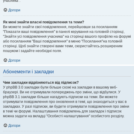
учасника".
Догори
Як мені знайти власні повідомлення та теми?
Ви можете знайти свої повідомлення, перейшовши за посиланням
"Показати ваші повідомлення" в панелі керування на головній сторінці,
"Знайти усі повідомлення учасника" на сторінці вашого профілю на форумі
або посиланням "Ваші повідомлення" в меню "Посилання"на головній
сторінці. Щоб знайти створені вами теми, скористайтесь розширеним
пошуком і задайте необхідні поля.
Догори
Абонементи і закладки
Чим закладки відрізняються від підписок?
У phpBB 3.0 закладки були більше схожі на закладки в вашому веб-
браузері. Ви не отримували попереджень про зміни, що відбулися. У
phpBB 3.1 закладки більше нагадують підписки на теми. Ви можете
отримувати повідомлення про оновлення в темі, що знаходиться у вас в
закладках. У разі підписки, ви будете отримувати повідомлення про зміни
в темі чи форумі. Налаштування повідомлень для закладок і підписок
можна задати на вкладці "Особисті налаштування" особистого розділу.
Догори