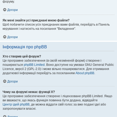
форуму.
Догори
Як мені знайти усі приєднані мною файли?
Щоб побачити список усіх приєднаних вами файлів, перейдіть в Панель
керування і натисніть на посилання "Вкладення".
Догори
Інформація про phpBB
Хто створив цей форум?
Це програмне забезпечення (в своїй незміненій формі) створене і
поширюється
phpBB Limited
. Воно доступне на умовах GNU General Public
Licence, версії 2 (GPL-2.0) і може вільно поширюватися. Для отримання
додаткової інформації перейдіть за посиланням
About phpBB
.
Догори
Чому на форумі немає функції X?
Це програмне забезпечення створене і ліцензоване phpBB Limited. Якщо
ви вважаєте, що якась функція повинна бути додана, відвідайте
Центр ідей phpBB
, де можна віддати свій голос за вже подані ідеї або
запропонувати власні.