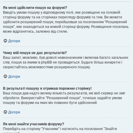
Як мені здійснити пошук на форумі?
Введіть умови пошуку у відповідному полі, яке розміщене на головній
сторінці форуму та на сторінках перегляду форумів та тем. Ви можете
здійснити розширений пошук, перейшовши за посиланням "Розширений
пошук", яке знаходиться на кожній сторінці форуму. Розміщення посилань
може відрізнятись, залежно від стилю.
Догори
Чому мій пошук не дає результатів?
Ваш запит, можливо, був доволі невизначеним і включав багато загальних
слів, пошук за якими в phpBB не провадиться. Будьте більш конкретні і
скористайтесь можливостями розширеного пошуку.
Догори
В результаті пошуку я отримав порожню сторінку!
Ваш пошук дав надто велику кількість результатів, які веб-сервер не зміг
обробити. Використайте "Розширений пошук", точніше задайте умови
пошуку та форуми на яких він повинен бути здійснений.
Догори
Як мені знайти учасників форуму?
Перейдіть на сторінку "Учасники" і натисніть на посилання "Знайти