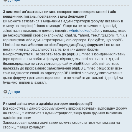
Догори
З ким мені зв'язатись з питань некоректного використання і / або
юридичних питань, пов'язаних з цим форумом?
Ви можете зв'язатися з будь-яким з адміністраторів форуму, вказаних в
списку на сторінці "Наша команда". Якщо ви не отримаєте відповіді,
зв'яжіться з власником домену (введіть
whois lookup
) або, у випадку, якщо
це безкоштовний сервіс (наприклад, chat.ru, Yahoo!, free.fr, f2s.com і т. п.), з
керівництвом або адміністратором цього сервера. Врахуйте, що phpBB
Limited
не має абсолютно ніякої юрисдикції над форумом
і не може
нести ніякої відповідальності за те, ким і як даний форум
використовується. Не звертайтесь до phpBB Limited з юридичних питань
(про припинення роботи форуму, відповідальності за нього і т. д.), які
безпосередньо не стосуються
до сайту phpBB.com або які частково
належать до програмного забезпечення phpBB Limited. Якщо ж ви все-
таки надішлете email на адресу phpBB Limited з приводу використання
цього форуму
третьою стороною
, то не чекайте детальної відповіді чи
будь-якої відповіді взагалі.
Догори
Як мені зв'язатися з адміністратором конференції?
Всі користувачі даного форуму можуть використовувати відповідну форму
на сторінці "Зв'язатися з адміністрацією", якщо дана функція включена
адміністратором.
Зареєстровані користувачі також можуть скористатися контактами на
сторінці "Наша команда".