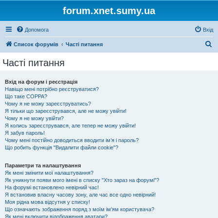
forum.xnet.sumy.ua
Допомога
Вхід
П
Список форумів
Часті питання
о
Часті питання
ш
у
Вхід на форум і реєстрація
Навіщо мені потрібно реєструватися?
к
Що таке COPPA?
Чому я не можу зареєструватись?
Я тільки що зареєструвався, але не можу увійти!
Чому я не можу увійти?
Я колись зареєструвався, але тепер не можу увійти!
Я забув пароль!
Чому мені постійно доводиться вводити ім’я і пароль?
Що робить функція "Видалити файли cookie"?
Параметри та налаштування
Як мені змінити мої налаштування?
Як уникнути появи мого імені в списку "Хто зараз на форумі"?
На форумі встановлено невірний час!
Я встановив власну часову зону, але час все одно невірний!
Моя рідна мова відсутня у списку!
Що означають зображення поряд з моїм ім'ям користувача?
Як мені включити відображення аватари?