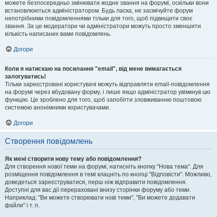
можете безпосередньо змінювати жодне звання на форумі, оскільки вони
встановлюються адміністратором. Будь ласка, не засмічуйте форум
непотрібними повідомленнями тільки для того, щоб підвищити своє
звання. За це модератори чи адміністратори можуть просто зменшити
кількість написаних вами повідомлень.
Догори
Коли я натискаю на посилання "email", від мене вимагається
залогуватись!
Тільки зареєстровані користувачі можуть відправляти email-повідомлення
на форумі через вбудовану форму, і лише якщо адміністратор увімкнув цю
функцію. Це зроблено для того, щоб запобігти зловживанню поштовою
системою анонімними користувачами.
Догори
Створення повідомлень
Як мені створити нову тему або повідомлення?
Для створення нової теми на форумі, натисніть кнопку "Нова тема". Для
розміщення повідомлення в темі клацніть по кнопці "Відповісти". Можливо,
доведеться зареєструватися, перш ніж відправити повідомлення.
Доступні для вас дії перераховані внизу сторінки форуму або теми.
Наприклад: "Ви можете створювати нові теми", "Ви можете додавати
файли" і т. п.