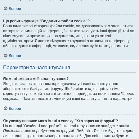
Догори
Що робить функція "Видалити файли cookie"?
Вона видаляє всі створені файли cookie, які дозволяють вам залишатися
авторизованим на цій конференції, а також виконують інші функції, такі як
відстежування прочитаних повідомлень, якщо вони увімкнені
адміністратором. Якщо ви відчуваєте труднощі з входом на конференцію
або виходом з конференції, можливо, видалення куків може допомогти.
Догори
Параметри та налаштування
Як мені змінити мої налаштування?
Якщо ви є зареєстрованим користувачем, усі ваші налаштування
зберігаються в базі даних форуму. Щоб змінити їх, клацніть на імені
користувача у верхній частині сторінки і перейдіть за посиланням
Панель
керування
. Там ви зможете змінити усі ваші налаштування та параметри.
Догори
Як уникнути появи мого імені в списку "Хто зараз на форумі"?
На вкладці "Особисті настройки" в панелі керування ви знайдете опцію
Приховати моє перебування на форумі
. Виберіть
Так
, і ви будете видимі
лише адміністраторам, модераторам та собі. Для всіх інших ви будете