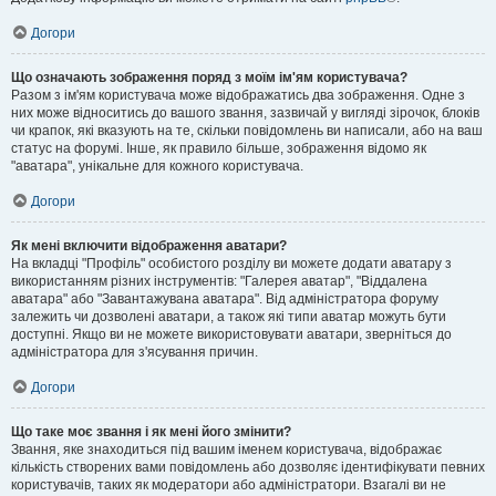
Догори
Що означають зображення поряд з моїм ім'ям користувача?
Разом з ім'ям користувача може відображатись два зображення. Одне з
них може відноситись до вашого звання, зазвичай у вигляді зірочок, блоків
чи крапок, які вказують на те, скільки повідомлень ви написали, або на ваш
статус на форумі. Інше, як правило більше, зображення відомо як
"аватара", унікальне для кожного користувача.
Догори
Як мені включити відображення аватари?
На вкладці "Профіль" особистого розділу ви можете додати аватару з
використанням різних інструментів: "Галерея аватар", "Віддалена
аватара" або "Завантажувана аватара". Від адміністратора форуму
залежить чи дозволені аватари, а також які типи аватар можуть бути
доступні. Якщо ви не можете використовувати аватари, зверніться до
адміністратора для з'ясування причин.
Догори
Що таке моє звання і як мені його змінити?
Звання, яке знаходиться під вашим іменем користувача, відображає
кількість створених вами повідомлень або дозволяє ідентифікувати певних
користувачів, таких як модератори або адміністратори. Взагалі ви не