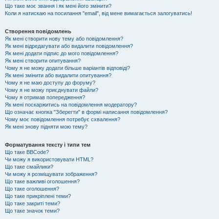
Що таке моє звання і як мені його змінити?
Коли я натискаю на посилання "email", від мене вимагається залогуватись!
Створення повідомлень
Як мені створити нову тему або повідомлення?
Як мені відредагувати або видалити повідомлення?
Як мені додати підпис до мого повідомлення?
Як мені створити опитування?
Чому я не можу додати більше варіантів відповіді?
Як мені змінити або видалити опитування?
Чому я не маю доступу до форуму?
Чому я не можу приєднувати файли?
Чому я отримав попередження?
Як мені поскаржитись на повідомлення модератору?
Що означає кнопка "Зберегти" в формі написання повідомлення?
Чому моє повідомлення потребує схвалення?
Як мені знову підняти мою тему?
Форматування тексту і типи тем
Що таке BBCode?
Чи можу я використовувати HTML?
Що таке смайлики?
Чи можу я розміщувати зображення?
Що таке важливі оголошення?
Що таке оголошення?
Що таке прикріплені теми?
Що таке закриті теми?
Що таке значок теми?