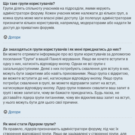
Що таке групи користувачів?
Групи ділять спільноту учасників на підрозділи, якими керують
адміністратори форуму. Кожен учасник може належати до кількох груп, а
кожна група може мати власні рівні доступу. Це полегшує адміністраторам
призначити кількох користувачів, наприклад, модераторами або надати їм
доступ до приватних форумів.
Догори
Де знаходяться групи користувачів і як мені приєднатись до них?
Ви можете отримати інформацію про всі групи користувачів за допомогою
посилання "Групи" в вашій Панелі керування. Якщо ви хочете вступити в
одну з них, натисніть відповідну кнопку. Однак не всі групи є
загальнодоступними. Деякі з них потребують схвалення для вступу в них,
можуть бути закритими або навіть прихованими. Якщо група є відкритою,
ви можете вступити до неї, натиснувши відповідну кнопку. Якщо група
потребує схвалення в групі, ви можете відправити запит на вступ,
натиснувши відповідну кнопку. Лідер групи повинен схвалити ваш запит в
групі і може запитати, чому ви бажаєте приєднатись. Будь ласка, не
діставайте лідера групи питаннями, чому він відхилив ваш запит на вступ,
у нього можуть бути для цього свої причини.
Догори
Як мені стати Лідером групи?
Як правило, лідерів призначають адміністратори форуму, під час їх
створення відповідної групи. Якщо ви зацікавлені у створенні групи, для