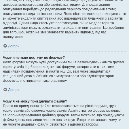
Так само, як і повідомлення, опитування можуть редагуватись лише їхнім
автором, модераторами або адміністраторами. Для редагування
опитування перейдіть до редагування першого повідомлення в темі;
опитування завжди пов'язане з ним. Якщо ніхто не встиг проголосувати, то
ви можете видалити опитування або відредагувати будь-який з варіантів
відповіді. Однак якщо хтось уже проголосував, лише модератори та
адміністратори можуть редагувати та видаляти опитування. Це зроблено
для того, щоб ніхто не зміг змінювати варіанти відповіді під час
голосування.
Догори
Чому я не маю доступу до форуму?
Деякі форуми можуть бути доступними лише певним учасникам та групам
користувачів. Щоб переглядати такі форуми, створювати в них теми,
надсилати повідомлення, вчиняти інші дії, вам може знадобитися
спеціальний дозвіл. Зв'яжіться з модератором або адміністратором
форуму для отримання такого дозволу.
Догори
Чому я не можу приєднувати файли?
Права на приєднання файлів встановлюються на рівні форумів, груп
користувачів або окремих користувачів. Адміністратор форуму можливо
заборонив приєднання файлів у форумі. Також можливо, що приєднувати
файли дозволено лише членам певних груп. Якщо ви не знаєте, чому ви
не можете додавати файли, зв'яжіться з адміністратором.