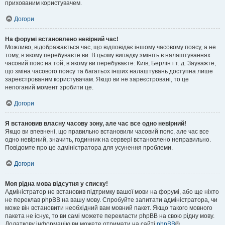
прихованим користувачем.
Догори
На форумі встановлено невірний час!
Можливо, відображається час, що відповідає іншому часовому поясу, а не
тому, в якому перебуваєте ви. В цьому випадку змініть в налаштуваннях
часовий пояс на той, в якому ви перебуваєте: Київ, Берлін і т. д. Зауважте,
що зміна часового поясу та багатьох інших налаштувань доступна лише
зареєстрованим користувачам. Якщо ви не зареєстровані, то це
непоганий момент зробити це.
Догори
Я встановив власну часову зону, але час все одно невірний!
Якщо ви впевнені, що правильно встановили часовий пояс, але час все
одно невірний, значить, годинник на сервері встановлено неправильно.
Повідомте про це адміністратора для усунення проблеми.
Догори
Моя рідна мова відсутня у списку!
Адміністратор не встановив підтримку вашої мови на форумі, або ще ніхто
не переклав phpBB на вашу мову. Спробуйте запитати адміністратора, чи
може він встановити необхідний вам мовний пакет. Якщо такого мовного
пакета не існує, то ви самі можете перекласти phpBB на свою рідну мову.
Додаткову інформацію ви можете отримати на сайті
phpBB
®.