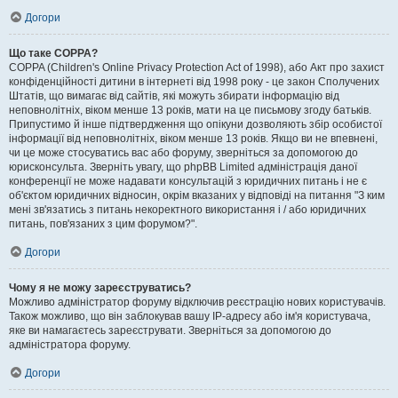
Догори
Що таке COPPA?
COPPA (Children's Online Privacy Protection Act of 1998), або Акт про захист
конфіденційності дитини в інтернеті від 1998 року - це закон Сполучених
Штатів, що вимагає від сайтів, які можуть збирати інформацію від
неповнолітніх, віком менше 13 років, мати на це письмову згоду батьків.
Припустимо й інше підтвердження що опікуни дозволяють збір особистої
інформації від неповнолітніх, віком менше 13 років. Якщо ви не впевнені,
чи це може стосуватись вас або форуму, зверніться за допомогою до
юрисконсульта. Зверніть увагу, що phpBB Limited адміністрація даної
конференції не може надавати консультацій з юридичних питань і не є
об'єктом юридичних відносин, окрім вказаних у відповіді на питання "З ким
мені зв'язатись з питань некоректного використання і / або юридичних
питань, пов'язаних з цим форумом?".
Догори
Чому я не можу зареєструватись?
Можливо адміністратор форуму відключив реєстрацію нових користувачів.
Також можливо, що він заблокував вашу IP-адресу або ім'я користувача,
яке ви намагаєтесь зареєструвати. Зверніться за допомогою до
адміністратора форуму.
Догори