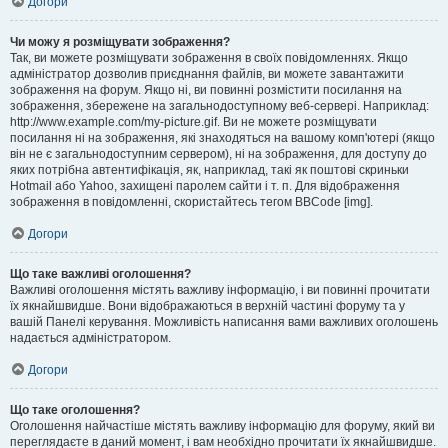
Догори
Чи можу я розміщувати зображення?
Так, ви можете розміщувати зображення в своїх повідомленнях. Якщо
адміністратор дозволив приєднання файлів, ви можете завантажити
зображення на форум. Якщо ні, ви повинні розмістити посилання на
зображення, збережене на загальнодоступному веб-сервері. Наприклад:
http://www.example.com/my-picture.gif. Ви не можете розміщувати
посилання ні на зображення, які знаходяться на вашому комп'ютері (якщо
він не є загальнодоступним сервером), ні на зображення, для доступу до
яких потрібна автентифікація, як, наприклад, такі як поштові скриньки
Hotmail або Yahoo, захищені паролем сайти і т. п. Для відображення
зображення в повідомленні, скористайтесь тегом BBCode [img].
Догори
Що таке важливі оголошення?
Важливі оголошення містять важливу інформацію, і ви повинні прочитати
їх якнайшвидше. Вони відображаються в верхній частині форуму та у
вашій Панелі керування. Можливість написання вами важливих оголошень
надається адміністратором.
Догори
Що таке оголошення?
Оголошення найчастіше містять важливу інформацію для форуму, який ви
переглядаєте в даний момент, і вам необхідно прочитати їх якнайшвидше.