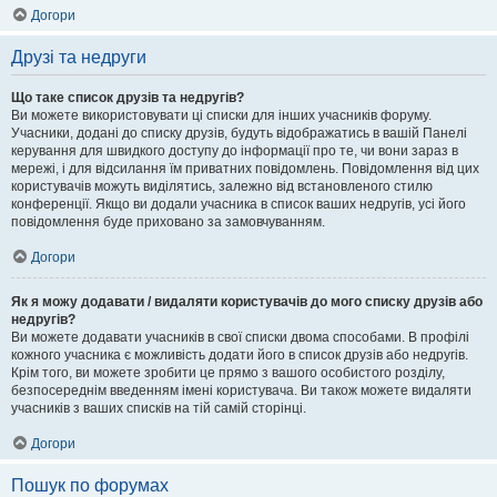
Догори
Друзі та недруги
Що таке список друзів та недругів?
Ви можете використовувати ці списки для інших учасників форуму.
Учасники, додані до списку друзів, будуть відображатись в вашій Панелі
керування для швидкого доступу до інформації про те, чи вони зараз в
мережі, і для відсилання їм приватних повідомлень. Повідомлення від цих
користувачів можуть виділятись, залежно від встановленого стилю
конференції. Якщо ви додали учасника в список ваших недругів, усі його
повідомлення буде приховано за замовчуванням.
Догори
Як я можу додавати / видаляти користувачів до мого списку друзів або
недругів?
Ви можете додавати учасників в свої списки двома способами. В профілі
кожного учасника є можливість додати його в список друзів або недругів.
Крім того, ви можете зробити це прямо з вашого особистого розділу,
безпосереднім введенням імені користувача. Ви також можете видаляти
учасників з ваших списків на тій самій сторінці.
Догори
Пошук по форумах