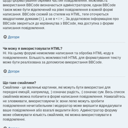
щодо форматування окремих частин повідомлення. Можливість
використання BBCode визначається адміністратором, однак BBCode
також може бути відключений на рівні повідомлення в кожній формі
написання. BBCode схожий за стилем на HTML, теги оточуються
квадратними дужками [ і ], а не в < і > ;. За додатковою інформацією про
BBCode зверніться до керівництва з BBCode, яка доступна з форми
написання повідомлення.
Догори
Чи можу я використовувати HTML?
Ні. На цьому форумі неможливе написання та обробка HTML-коду в
повідомленнях. Більшість можливостей HTML для форматування тексту
може бути реалізована за допомогою використання BBCode.
Догори
Що таке смайлики?
Смайлики - це маленькі картинки, які можуть бути використані для
передачі емоцій, наприклад, :) означає радість, :( означає сум. Весь список
смайликів можна побачити в формі написання повідомлення. Намагайтесь
не зловживати, використовуючи їх: вони легко можуть зробити
повідомлення нечитабельним і модератор може вирішити відредагувати
ваше повідомлення або взагалі видалити його. Адміністратор форуму
може обмежувати кількість смайликів, які можна використовувати в
повідомленні.