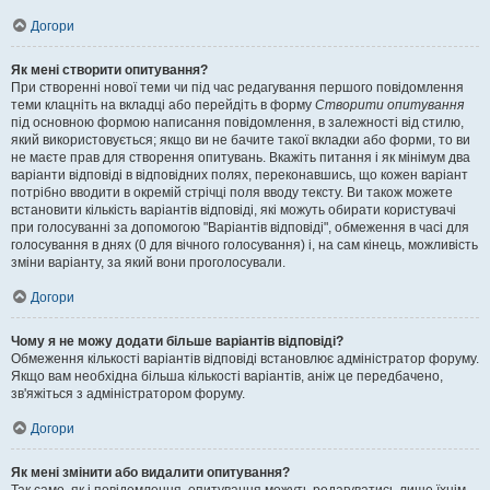
Догори
Як мені створити опитування?
При створенні нової теми чи під час редагування першого повідомлення
теми клацніть на вкладці або перейдіть в форму
Створити опитування
під основною формою написання повідомлення, в залежності від стилю,
який використовується; якщо ви не бачите такої вкладки або форми, то ви
не маєте прав для створення опитувань. Вкажіть питання і як мінімум два
варіанти відповіді в відповідних полях, переконавшись, що кожен варіант
потрібно вводити в окремій стрічці поля вводу тексту. Ви також можете
встановити кількість варіантів відповіді, які можуть обирати користувачі
при голосуванні за допомогою "Варіантів відповіді", обмеження в часі для
голосування в днях (0 для вічного голосування) і, на сам кінець, можливість
зміни варіанту, за який вони проголосували.
Догори
Чому я не можу додати більше варіантів відповіді?
Обмеження кількості варіантів відповіді встановлює адміністратор форуму.
Якщо вам необхідна більша кількості варіантів, аніж це передбачено,
зв'яжіться з адміністратором форуму.
Догори
Як мені змінити або видалити опитування?