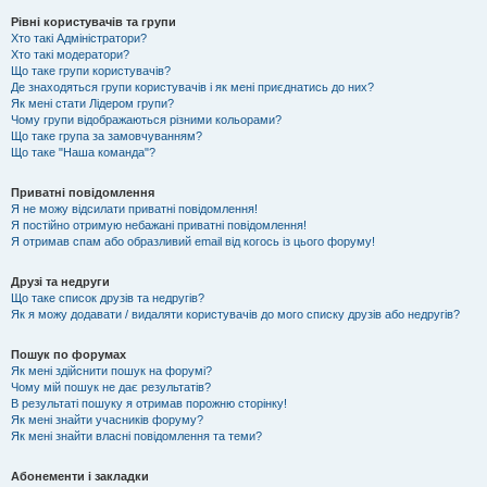
Рівні користувачів та групи
Хто такі Адміністратори?
Хто такі модератори?
Що таке групи користувачів?
Де знаходяться групи користувачів і як мені приєднатись до них?
Як мені стати Лідером групи?
Чому групи відображаються різними кольорами?
Що таке група за замовчуванням?
Що таке "Наша команда"?
Приватні повідомлення
Я не можу відсилати приватні повідомлення!
Я постійно отримую небажані приватні повідомлення!
Я отримав спам або образливий email від когось із цього форуму!
Друзі та недруги
Що таке список друзів та недругів?
Як я можу додавати / видаляти користувачів до мого списку друзів або недругів?
Пошук по форумах
Як мені здійснити пошук на форумі?
Чому мій пошук не дає результатів?
В результаті пошуку я отримав порожню сторінку!
Як мені знайти учасників форуму?
Як мені знайти власні повідомлення та теми?
Абонементи і закладки