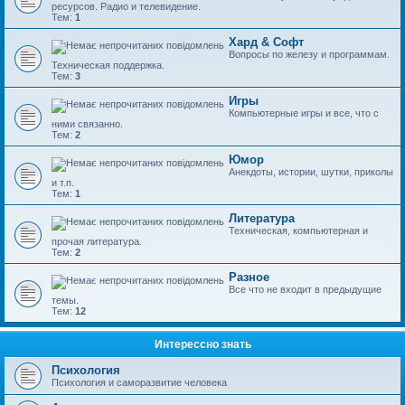
ресурсов. Радио и телевидение.
Тем:
1
Хард & Софт
Вопросы по железу и программам.
Техническая поддержка.
Тем:
3
Игры
Компьютерные игры и все, что с
ними связанно.
Тем:
2
Юмор
Анекдоты, истории, шутки, приколы
и т.п.
Тем:
1
Литература
Техническая, компьютерная и
прочая литература.
Тем:
2
Разное
Все что не входит в предыдущие
темы.
Тем:
12
Интерессно знать
Психология
Психология и саморазвитие человека