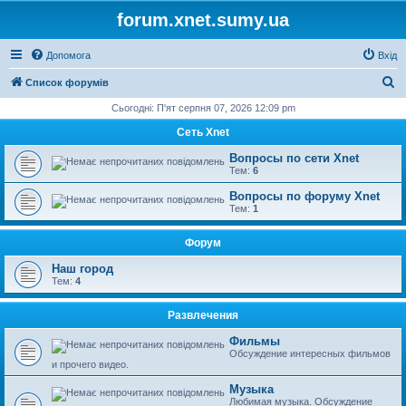
forum.xnet.sumy.ua
Допомога
Вхід
П
Список форумів
о
Сьогодні: П'ят серпня 07, 2026 12:09 pm
ш
Сеть Xnet
у
Вопросы по сети Xnet
к
Тем:
6
Вопросы по форуму Xnet
Тем:
1
Форум
Наш город
Тем:
4
Развлечения
Фильмы
Обсуждение интересных фильмов
и прочего видео.
Музыка
Любимая музыка. Обсуждение