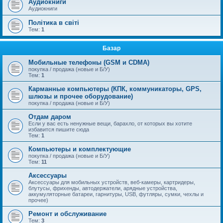
Аудиокниги
Аудиокниги
Політика в світі
Тем:
1
Базар
Мобильные телефоны (GSM и CDMA)
покупка / продажа (новые и Б/У)
Тем:
1
Карманные компьютеры (КПК, коммуникаторы, GPS,
шлюзы и прочее оборудование)
покупка / продажа (новые и Б/У)
Отдам даром
Если у вас есть ненужные вещи, барахло, от которых вы хотите
избавится пишите сюда
Тем:
1
Компьютеры и комплектующие
покупка / продажа (новые и Б/У)
Тем:
11
Аксессуары
Аксессуары для мобильных устройств, веб-камеры, картридеры,
блутусы, фрихенды, автодержатели, арядные устройства,
аккумуляторные батареи, гарнитуры, USB, футляры, сумки, чехлы и
прочее)
Ремонт и обслуживание
Тем:
3