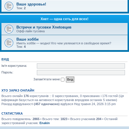
Ваше здоровье!
Тем:
2
Хнет — одна сеть для всех!
Встречи и тусовки Xnetовцев
Офф-лайн тусовка
Ваше хобби
Иметь хобби — модно! Кто чем увлекается в свободное время?
Тем:
4
ВХІД
Ім'я користувача:
Пароль:
Запам'ятати мене
ХТО ЗАРАЗ ОНЛАЙН
Всього онлайн
176
користувачів :: 0 зареєстрованих, 0 прихованих і 176 гостей (Ця
інформація базується на активності користувачів впродовж останніх 5 хвилин)
Рекорд відвідуваності
(457 одночасно)
відбувся Нед травня 24, 2026 3:15 pm
СТАТИСТИКА
Всього повідомлень:
2865
• Всього тем:
1823
• Всього учасників
204
• Останній
зареєстрований учасник:
Enakin