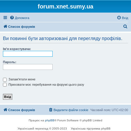
forum.xnet.sumy.ua
Допомога
Вхід
П
Список форумів
о
Ви повинні бути авторизовані для перегляду профілів.
ш
у
Ім'я користувача:
к
Пароль:
Запам'ятати мене
Приховати моє перебування на форумі цього разу
Список форумів
Видалити файли cookie
Часовий пояс
UTC+02:00
Працює на
phpBB
® Forum Software © phpBB Limited
Український переклад © 2005-2023
Українська підтримка phpBB