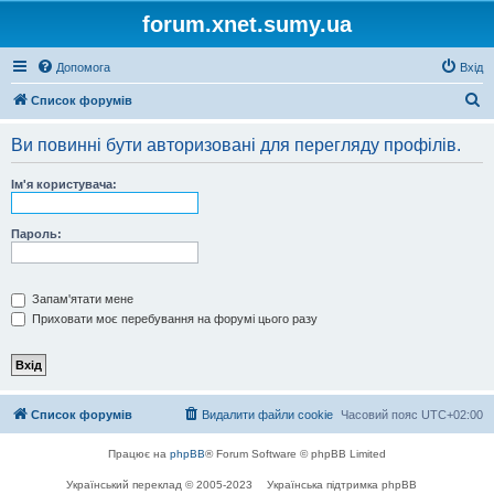
forum.xnet.sumy.ua
Допомога
Вхід
П
Список форумів
о
Ви повинні бути авторизовані для перегляду профілів.
ш
у
Ім'я користувача:
к
Пароль:
Запам'ятати мене
Приховати моє перебування на форумі цього разу
Список форумів
Видалити файли cookie
Часовий пояс
UTC+02:00
Працює на
phpBB
® Forum Software © phpBB Limited
Український переклад © 2005-2023
Українська підтримка phpBB