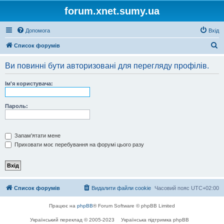
forum.xnet.sumy.ua
Допомога
Вхід
П
Список форумів
о
Ви повинні бути авторизовані для перегляду профілів.
ш
у
Ім'я користувача:
к
Пароль:
Запам'ятати мене
Приховати моє перебування на форумі цього разу
Список форумів
Видалити файли cookie
Часовий пояс
UTC+02:00
Працює на
phpBB
® Forum Software © phpBB Limited
Український переклад © 2005-2023
Українська підтримка phpBB