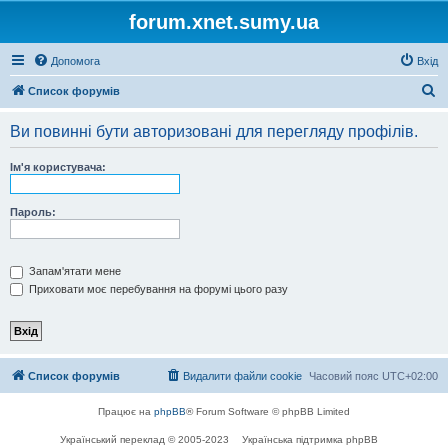
forum.xnet.sumy.ua
Допомога
Вхід
П
Список форумів
о
Ви повинні бути авторизовані для перегляду профілів.
ш
у
Ім'я користувача:
к
Пароль:
Запам'ятати мене
Приховати моє перебування на форумі цього разу
Список форумів
Видалити файли cookie
Часовий пояс
UTC+02:00
Працює на
phpBB
® Forum Software © phpBB Limited
Український переклад © 2005-2023
Українська підтримка phpBB