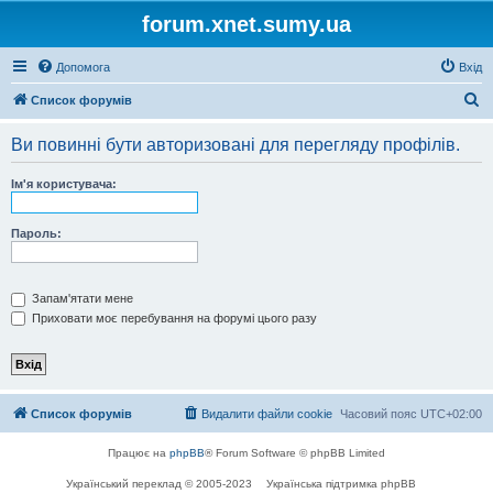
forum.xnet.sumy.ua
Допомога
Вхід
П
Список форумів
о
Ви повинні бути авторизовані для перегляду профілів.
ш
у
Ім'я користувача:
к
Пароль:
Запам'ятати мене
Приховати моє перебування на форумі цього разу
Список форумів
Видалити файли cookie
Часовий пояс
UTC+02:00
Працює на
phpBB
® Forum Software © phpBB Limited
Український переклад © 2005-2023
Українська підтримка phpBB