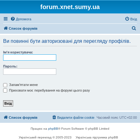
forum.xnet.sumy.ua
Допомога
Вхід
П
Список форумів
о
Ви повинні бути авторизовані для перегляду профілів.
ш
у
Ім'я користувача:
к
Пароль:
Запам'ятати мене
Приховати моє перебування на форумі цього разу
Список форумів
Видалити файли cookie
Часовий пояс
UTC+02:00
Працює на
phpBB
® Forum Software © phpBB Limited
Український переклад © 2005-2023
Українська підтримка phpBB