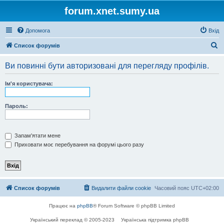
forum.xnet.sumy.ua
Допомога
Вхід
П
Список форумів
о
Ви повинні бути авторизовані для перегляду профілів.
ш
у
Ім'я користувача:
к
Пароль:
Запам'ятати мене
Приховати моє перебування на форумі цього разу
Список форумів
Видалити файли cookie
Часовий пояс
UTC+02:00
Працює на
phpBB
® Forum Software © phpBB Limited
Український переклад © 2005-2023
Українська підтримка phpBB