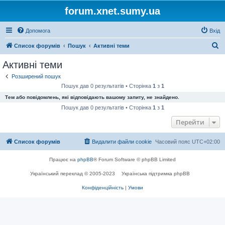
forum.xnet.sumy.ua
Допомога
Вхід
П
Список форумів
Пошук
Активні теми
о
Активні теми
ш
Розширений пошук
у
Пошук дав 0 результатів • Сторінка
1
з
1
к
Тем або повідомлень, які відповідають вашому запиту, не знайдено.
Пошук дав 0 результатів • Сторінка
1
з
1
Перейти
Список форумів
Видалити файли cookie
Часовий пояс
UTC+02:00
Працює на
phpBB
® Forum Software © phpBB Limited
Український переклад © 2005-2023
Українська підтримка phpBB
Конфіденційність
|
Умови