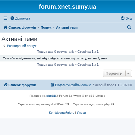
forum.xnet.sumy.ua
Допомога
Вхід
П
Список форумів
Пошук
Активні теми
о
Активні теми
ш
Розширений пошук
у
Пошук дав 0 результатів • Сторінка
1
з
1
к
Тем або повідомлень, які відповідають вашому запиту, не знайдено.
Пошук дав 0 результатів • Сторінка
1
з
1
Перейти
Список форумів
Видалити файли cookie
Часовий пояс
UTC+02:00
Працює на
phpBB
® Forum Software © phpBB Limited
Український переклад © 2005-2023
Українська підтримка phpBB
Конфіденційність
|
Умови