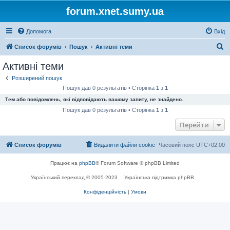
forum.xnet.sumy.ua
Допомога
Вхід
П
Список форумів
Пошук
Активні теми
о
Активні теми
ш
Розширений пошук
у
Пошук дав 0 результатів • Сторінка
1
з
1
к
Тем або повідомлень, які відповідають вашому запиту, не знайдено.
Пошук дав 0 результатів • Сторінка
1
з
1
Перейти
Список форумів
Видалити файли cookie
Часовий пояс
UTC+02:00
Працює на
phpBB
® Forum Software © phpBB Limited
Український переклад © 2005-2023
Українська підтримка phpBB
Конфіденційність
|
Умови