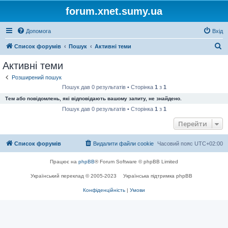
forum.xnet.sumy.ua
Допомога
Вхід
П
Список форумів
Пошук
Активні теми
о
Активні теми
ш
Розширений пошук
у
Пошук дав 0 результатів • Сторінка
1
з
1
к
Тем або повідомлень, які відповідають вашому запиту, не знайдено.
Пошук дав 0 результатів • Сторінка
1
з
1
Перейти
Список форумів
Видалити файли cookie
Часовий пояс
UTC+02:00
Працює на
phpBB
® Forum Software © phpBB Limited
Український переклад © 2005-2023
Українська підтримка phpBB
Конфіденційність
|
Умови