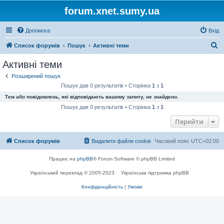
forum.xnet.sumy.ua
Допомога
Вхід
П
Список форумів
Пошук
Активні теми
о
Активні теми
ш
Розширений пошук
у
Пошук дав 0 результатів • Сторінка
1
з
1
к
Тем або повідомлень, які відповідають вашому запиту, не знайдено.
Пошук дав 0 результатів • Сторінка
1
з
1
Перейти
Список форумів
Видалити файли cookie
Часовий пояс
UTC+02:00
Працює на
phpBB
® Forum Software © phpBB Limited
Український переклад © 2005-2023
Українська підтримка phpBB
Конфіденційність
|
Умови