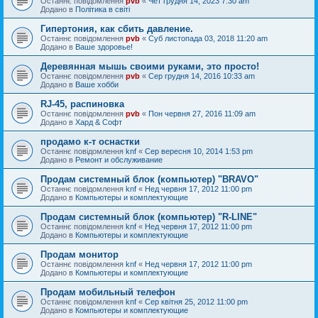
Останнє повідомлення
pvb
«
Чет грудня 14, 2023 7:30 am
Додано в
Політика в світі
Гипертония, как сбить давление.
Останнє повідомлення
pvb
«
Суб листопада 03, 2018 11:20 am
Додано в
Ваше здоровье!
Деревянная мышь своими руками, это просто!
Останнє повідомлення
pvb
«
Сер грудня 14, 2016 10:33 am
Додано в
Ваше хобби
RJ-45, распиновка
Останнє повідомлення
pvb
«
Пон червня 27, 2016 11:09 am
Додано в
Хард & Софт
продамо к-т оснастки
Останнє повідомлення
knf
«
Сер вересня 10, 2014 1:53 pm
Додано в
Ремонт и обслуживание
Продам системный блок (компьютер) "BRAVO"
Останнє повідомлення
knf
«
Нед червня 17, 2012 11:00 pm
Додано в
Компьютеры и комплектующие
Продам системный блок (компьютер) "R-LINE"
Останнє повідомлення
knf
«
Нед червня 17, 2012 11:00 pm
Додано в
Компьютеры и комплектующие
Продам монитор
Останнє повідомлення
knf
«
Нед червня 17, 2012 11:00 pm
Додано в
Компьютеры и комплектующие
Продам мобильный телефон
Останнє повідомлення
knf
«
Сер квітня 25, 2012 11:00 pm
Додано в
Компьютеры и комплектующие