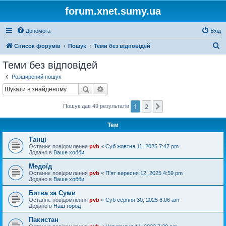
forum.xnet.sumy.ua
Допомога
Вхід
П
Список форумів
Пошук
Теми без відповідей
о
Теми без відповідей
ш
Розширений пошук
у
Пошук
Розширений пошук
к
1
2
Далі
Пошук дав 49 результатів
Тем
Танці
Останнє повідомлення
pvb
«
Суб жовтня 11, 2025 7:47 pm
Додано в
Ваше хобби
Медоїд
Останнє повідомлення
pvb
«
П'ят вересня 12, 2025 4:59 pm
Додано в
Ваше хобби
Битва за Суми
Останнє повідомлення
pvb
«
Суб серпня 30, 2025 6:06 am
Додано в
Наш город
Пакистан