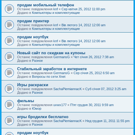
продам мобильный телефон
Останнє повідомлення
knf
«
Сер квітня 25, 2012 11:00 pm
Додано в
Компьютеры и комплектующие
продам принтер
Останнє повідомлення
knf
«
Вів лютого 14, 2012 12:00 am
Додано в
Компьютеры и комплектующие
продам ноутбук
Останнє повідомлення
knf
«
Вів лютого 14, 2012 12:00 am
Додано в
Компьютеры и комплектующие
Новый сайт по скидкам на купоны
Останнє повідомлення
GermansG
«
Чет січня 26, 2012 7:38 am
Додано в
Разное
Стабильный заработок в интернете
Останнє повідомлення
GermansG
«
Сер січня 25, 2012 6:50 am
Додано в
Вопросы по сети Xnet
Игры раскраски
Останнє повідомлення
SachaPiemiannacK
«
Суб січня 07, 2012 3:25 am
Додано в
Разное
фильмы
Останнє повідомлення
uvwx177
«
П'ят грудня 30, 2011 9:59 am
Додано в
Юмор
игры бродилки бесплатно
Останнє повідомлення
SachaPiemiannacK
«
Нед грудня 11, 2011 11:55 pm
Додано в
Разное
продам ноутбук