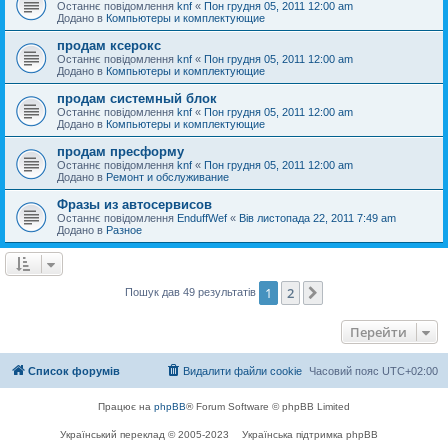
Останнє повідомлення
knf
«
Пон грудня 05, 2011 12:00 am
Додано в
Компьютеры и комплектующие
продам ксерокс
Останнє повідомлення
knf
«
Пон грудня 05, 2011 12:00 am
Додано в
Компьютеры и комплектующие
продам системный блок
Останнє повідомлення
knf
«
Пон грудня 05, 2011 12:00 am
Додано в
Компьютеры и комплектующие
продам пресформу
Останнє повідомлення
knf
«
Пон грудня 05, 2011 12:00 am
Додано в
Ремонт и обслуживание
Фразы из автосервисов
Останнє повідомлення
EnduffWef
«
Вів листопада 22, 2011 7:49 am
Додано в
Разное
1
2
Далі
Пошук дав 49 результатів
Перейти
Список форумів
Видалити файли cookie
Часовий пояс
UTC+02:00
Працює на
phpBB
® Forum Software © phpBB Limited
Український переклад © 2005-2023
Українська підтримка phpBB