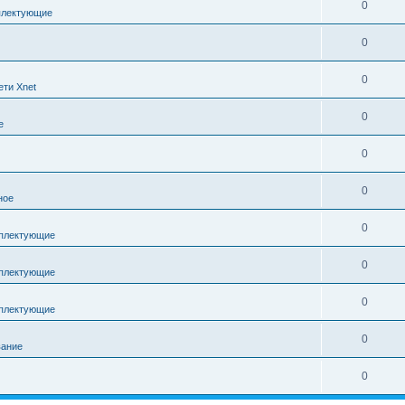
0
плектующие
0
0
ети Xnet
0
е
0
0
ное
0
плектующие
0
плектующие
0
плектующие
0
вание
0