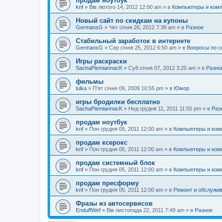
продам ноутбук
knf
»
Вів лютого 14, 2012 12:00 am
» в
Компьютеры и ком
Новый сайт по скидкам на купоны
GermansG
»
Чет січня 26, 2012 7:38 am
» в
Разное
Стабильный заработок в интернете
GermansG
»
Сер січня 25, 2012 6:50 am
» в
Вопросы по с
Игры раскраски
SachaPiemiannacK
»
Суб січня 07, 2012 3:25 am
» в
Разно
фильмы
lulka
»
П'ят січня 09, 2009 10:55 pm
» в
Юмор
игры бродилки бесплатно
SachaPiemiannacK
»
Нед грудня 11, 2011 11:55 pm
» в
Раз
продам ноутбук
knf
»
Пон грудня 05, 2011 12:00 am
» в
Компьютеры и ком
продам ксерокс
knf
»
Пон грудня 05, 2011 12:00 am
» в
Компьютеры и ком
продам системный блок
knf
»
Пон грудня 05, 2011 12:00 am
» в
Компьютеры и ком
продам пресформу
knf
»
Пон грудня 05, 2011 12:00 am
» в
Ремонт и обслужи
Фразы из автосервисов
EnduffWef
»
Вів листопада 22, 2011 7:49 am
» в
Разное