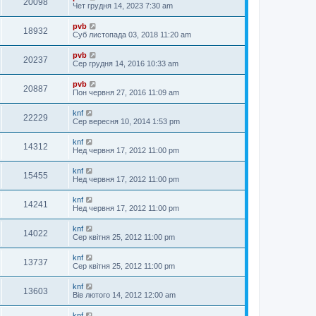
20098
Чет грудня 14, 2023 7:30 am
pvb
18932
Суб листопада 03, 2018 11:20 am
pvb
20237
Сер грудня 14, 2016 10:33 am
pvb
20887
Пон червня 27, 2016 11:09 am
knf
22229
Сер вересня 10, 2014 1:53 pm
knf
14312
Нед червня 17, 2012 11:00 pm
knf
15455
Нед червня 17, 2012 11:00 pm
knf
14241
Нед червня 17, 2012 11:00 pm
knf
14022
Сер квітня 25, 2012 11:00 pm
knf
13737
Сер квітня 25, 2012 11:00 pm
knf
13603
Вів лютого 14, 2012 12:00 am
knf