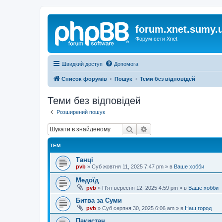
forum.xnet.sumy.
Форум сети Xnet
Швидкий доступ
Допомога
Список форумів
Пошук
Теми без відповідей
Теми без відповідей
Розширений пошук
Пошук
Розширений пошук
ТЕМ
Танці
pvb
»
Суб жовтня 11, 2025 7:47 pm
» в
Ваше хобби
Медоїд
pvb
»
П'ят вересня 12, 2025 4:59 pm
» в
Ваше хобби
Битва за Суми
pvb
»
Суб серпня 30, 2025 6:06 am
» в
Наш город
Пакистан