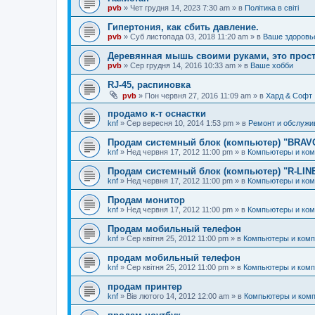
pvb
»
Чет грудня 14, 2023 7:30 am
» в
Політика в світі
Гипертония, как сбить давление.
pvb
»
Суб листопада 03, 2018 11:20 am
» в
Ваше здоровь
Деревянная мышь своими руками, это прост
pvb
»
Сер грудня 14, 2016 10:33 am
» в
Ваше хобби
RJ-45, распиновка
pvb
»
Пон червня 27, 2016 11:09 am
» в
Хард & Софт
продамо к-т оснастки
knf
»
Сер вересня 10, 2014 1:53 pm
» в
Ремонт и обслужи
Продам системный блок (компьютер) "BRAV
knf
»
Нед червня 17, 2012 11:00 pm
» в
Компьютеры и ко
Продам системный блок (компьютер) "R-LIN
knf
»
Нед червня 17, 2012 11:00 pm
» в
Компьютеры и ко
Продам монитор
knf
»
Нед червня 17, 2012 11:00 pm
» в
Компьютеры и ко
Продам мобильный телефон
knf
»
Сер квітня 25, 2012 11:00 pm
» в
Компьютеры и ком
продам мобильный телефон
knf
»
Сер квітня 25, 2012 11:00 pm
» в
Компьютеры и ком
продам принтер
knf
»
Вів лютого 14, 2012 12:00 am
» в
Компьютеры и ком