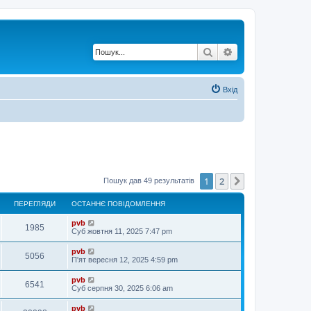
Пошук
Розширений по
Вхід
1
2
Далі
Пошук дав 49 результатів
ПЕРЕГЛЯДИ
ОСТАННЄ ПОВІДОМЛЕННЯ
pvb
1985
Суб жовтня 11, 2025 7:47 pm
pvb
5056
П'ят вересня 12, 2025 4:59 pm
pvb
6541
Суб серпня 30, 2025 6:06 am
pvb