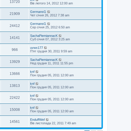
13720
Вів лютого 14, 2012 12:00 am
GermansG
21909
Чет січня 26, 2012 7:38 am
GermansG
24412
Сер січня 25, 2012 6:50 am
SachaPiemiannacK
14141
Суб січня 07, 2012 3:25 am
uvwx177
966
П'ят грудня 30, 2011 9:59 am
SachaPiemiannacK
13929
Нед грудня 11, 2011 11:55 pm
knf
13666
Пон грудня 05, 2011 12:00 am
knf
13813
Пон грудня 05, 2011 12:00 am
knf
22422
Пон грудня 05, 2011 12:00 am
knf
15008
Пон грудня 05, 2011 12:00 am
EnduffWef
14561
Вів листопада 22, 2011 7:49 am