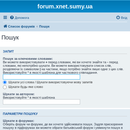
forum.xnet.sumy.ua
Допомога
Вхід
Список форумів
Пошук
Пошук
ЗАПИТ
Пошук за ключовими словами:
Ви можете використовувати
+
перед словами, які ви хочете знайти та
-
перед
словами, які непотрібно шукати. Ви можете використовувати список слів,
розділяючи їх символом
|
на частини, якщо потрібно знайти лише одне з цих слів.
Використовуйте * в якості шаблона для часткового співпадання.
Шукати усі слова / Шукати використовуючи мову запитів
Шукати будь-яке слово
Шукати за автором:
Використовуйте * в якості шаблона
ПАРАМЕТРИ ПОШУКУ
Шукати в форумах:
Оберіть форум чи форуми, де ви хочете здійснювати пошук. Задля прискорення
пошуку в підфорумах ви можете обрати батьківський форум і увімкнути пошук в