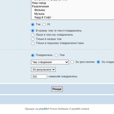
Так
Ні
В назвах тем і в тексті повідомлень
Лише в текстах повідомлень
Тільки в назвах тем
Тільки в першому повідомленні теми
Повідомлень
Тем
За зростанням
За спада
символів повідомлень
Працює на
phpBB
® Forum Software © phpBB Limited