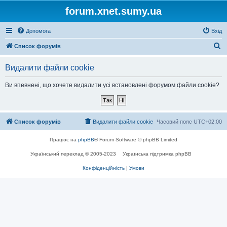
forum.xnet.sumy.ua
Допомога
Вхід
П
Список форумів
о
Видалити файли cookie
ш
у
Ви впевнені, що хочете видалити усі встановлені форумом файли cookie?
к
Список форумів
Видалити файли cookie
Часовий пояс
UTC+02:00
Працює на
phpBB
® Forum Software © phpBB Limited
Український переклад © 2005-2023
Українська підтримка phpBB
Конфіденційність
|
Умови