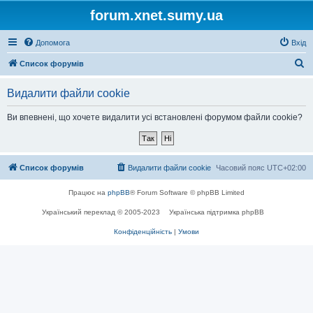
forum.xnet.sumy.ua
Допомога
Вхід
П
Список форумів
о
Видалити файли cookie
ш
у
Ви впевнені, що хочете видалити усі встановлені форумом файли cookie?
к
Список форумів
Видалити файли cookie
Часовий пояс
UTC+02:00
Працює на
phpBB
® Forum Software © phpBB Limited
Український переклад © 2005-2023
Українська підтримка phpBB
Конфіденційність
|
Умови