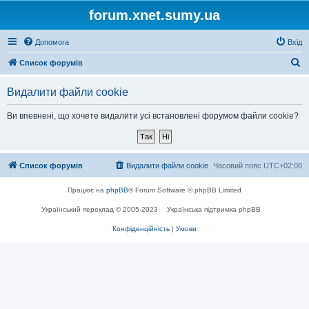
forum.xnet.sumy.ua
Допомога
Вхід
П
Список форумів
о
Видалити файли cookie
ш
у
Ви впевнені, що хочете видалити усі встановлені форумом файли cookie?
к
Список форумів
Видалити файли cookie
Часовий пояс
UTC+02:00
Працює на
phpBB
® Forum Software © phpBB Limited
Український переклад © 2005-2023
Українська підтримка phpBB
Конфіденційність
|
Умови