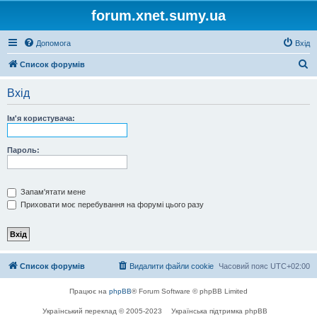
forum.xnet.sumy.ua
Допомога
Вхід
П
Список форумів
о
Вхід
ш
у
Ім'я користувача:
к
Пароль:
Запам'ятати мене
Приховати моє перебування на форумі цього разу
Список форумів
Видалити файли cookie
Часовий пояс
UTC+02:00
Працює на
phpBB
® Forum Software © phpBB Limited
Український переклад © 2005-2023
Українська підтримка phpBB