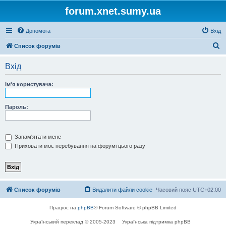
forum.xnet.sumy.ua
Допомога
Вхід
П
Список форумів
о
Вхід
ш
у
Ім'я користувача:
к
Пароль:
Запам'ятати мене
Приховати моє перебування на форумі цього разу
Список форумів
Видалити файли cookie
Часовий пояс
UTC+02:00
Працює на
phpBB
® Forum Software © phpBB Limited
Український переклад © 2005-2023
Українська підтримка phpBB