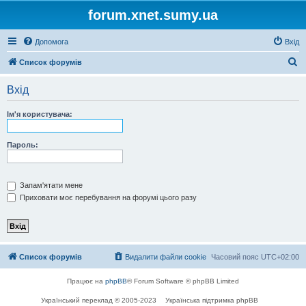
forum.xnet.sumy.ua
Допомога
Вхід
П
Список форумів
о
Вхід
ш
у
Ім'я користувача:
к
Пароль:
Запам'ятати мене
Приховати моє перебування на форумі цього разу
Список форумів
Видалити файли cookie
Часовий пояс
UTC+02:00
Працює на
phpBB
® Forum Software © phpBB Limited
Український переклад © 2005-2023
Українська підтримка phpBB