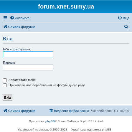
forum.xnet.sumy.ua
Допомога
Вхід
П
Список форумів
о
Вхід
ш
у
Ім'я користувача:
к
Пароль:
Запам'ятати мене
Приховати моє перебування на форумі цього разу
Список форумів
Видалити файли cookie
Часовий пояс
UTC+02:00
Працює на
phpBB
® Forum Software © phpBB Limited
Український переклад © 2005-2023
Українська підтримка phpBB