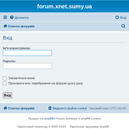
forum.xnet.sumy.ua
Допомога
Вхід
П
Список форумів
о
Вхід
ш
у
Ім'я користувача:
к
Пароль:
Запам'ятати мене
Приховати моє перебування на форумі цього разу
Список форумів
Видалити файли cookie
Часовий пояс
UTC+02:00
Працює на
phpBB
® Forum Software © phpBB Limited
Український переклад © 2005-2023
Українська підтримка phpBB