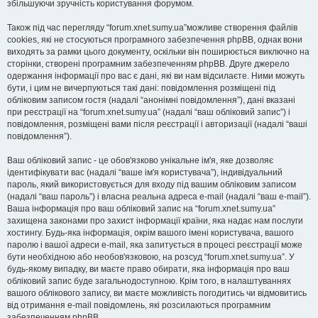
збільшуючи зручність користування форумом.
Також під час перегляду “forum.xnet.sumy.ua”можливе створення файлів
cookies, які не стосуються програмного забезпечення phpBB, однак вони
виходять за рамки цього документу, оскільки він поширюється виключно на
сторінки, створені програмним забезпеченням phpBB. Друге джерело
одержання інформації про вас є дані, які ви нам відсилаєте. Ними можуть
бути, і цим не вичерпуються такі дані: повідомлення розміщені під
обліковим записом гостя (надалі “анонімні повідомлення”), дані вказані
при реєстрації на “forum.xnet.sumy.ua” (надалі “ваш обліковий запис”) і
повідомлення, розміщені вами після реєстрації і авторизації (надалі “ваші
повідомлення”).
Ваш обліковий запис - це обов'язково унікальне ім'я, яке дозволяє
ідентифікувати вас (надалі “ваше ім'я користувача”), індивідуальний
пароль, який використовується для входу під вашим обліковим записом
(надалі “ваш пароль”) і власна реальна адреса e-mail (надалі “ваш e-mail”).
Ваша інформація про ваш обліковий запис на “forum.xnet.sumy.ua”
захищена законами про захист інформації країни, яка надає нам послуги
хостингу. Будь-яка інформація, окрім вашого імені користувача, вашого
паролю і вашої адреси e-mail, яка запитується в процесі реєстрації може
бути необхідною або необов'язковою, на розсуд “forum.xnet.sumy.ua”. У
будь-якому випадку, ви маєте право обирати, яка інформація про ваш
обліковий запис буде загальнодоступною. Крім того, в налаштуваннях
вашого облікового запису, ви маєте можливість погодитись чи відмовитись
від отримання e-mail повідомлень, які розсилаються програмним
забезпеченням phpBB.