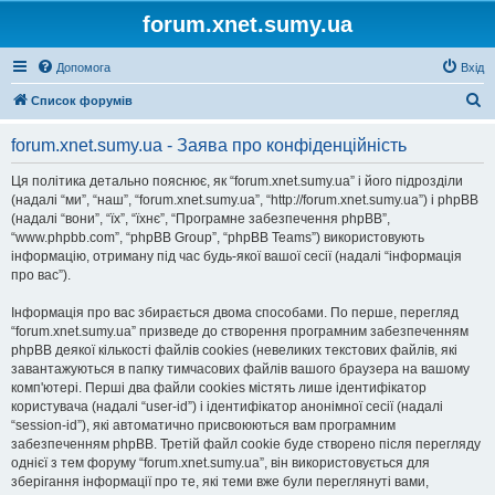
forum.xnet.sumy.ua
Допомога
Вхід
П
Список форумів
о
forum.xnet.sumy.ua - Заява про конфіденційність
ш
у
Ця політика детально пояснює, як “forum.xnet.sumy.ua” і його підрозділи
(надалі “ми”, “наш”, “forum.xnet.sumy.ua”, “http://forum.xnet.sumy.ua”) і phpBB
к
(надалі “вони”, “їх”, “їхнє”, “Програмне забезпечення phpBB”,
“www.phpbb.com”, “phpBB Group”, “phpBB Teams”) використовують
інформацію, отриману під час будь-якої вашої сесії (надалі “інформація
про вас”).
Інформація про вас збирається двома способами. По перше, перегляд
“forum.xnet.sumy.ua” призведе до створення програмним забезпеченням
phpBB деякої кількості файлів cookies (невеликих текстових файлів, які
завантажуються в папку тимчасових файлів вашого браузера на вашому
комп'ютері. Перші два файли cookies містять лише ідентифікатор
користувача (надалі “user-id”) і ідентифікатор анонімної сесії (надалі
“session-id”), які автоматично присвоюються вам програмним
забезпеченням phpBB. Третій файл cookie буде створено після перегляду
однієї з тем форуму “forum.xnet.sumy.ua”, він використовується для
зберігання інформації про те, які теми вже були переглянуті вами,