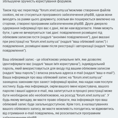
збільшуючи зручність користування форумом.
Також під час перегляду “forum.xnet.sumy.ua”можливе створення файлів
cookies, які не стосуються програмного забезпечення phpBB, однак вони
виходять за рамки цього документу, оскільки він поширюється виключно на
сторінки, створені програмним забезпеченням phpBB. Друге джерело
одержання інформації про вас є дані, які ви нам відсилаєте. Ними можуть
бути, і цим не вичерпуються такі дані: повідомлення розміщені під
обліковим записом гостя (надалі “анонімні повідомлення”), дані вказані
при реєстрації на “forum.xnet.sumy.ua” (надалі “ваш обліковий запис”) і
повідомлення, розміщені вами після реєстрації і авторизації (надалі “ваші
повідомлення”).
Ваш обліковий запис - це обов'язково унікальне ім'я, яке дозволяє
ідентифікувати вас (надалі “ваше ім'я користувача”), індивідуальний
пароль, який використовується для входу під вашим обліковим записом
(надалі “ваш пароль”) і власна реальна адреса e-mail (надалі “ваш e-mail”).
Ваша інформація про ваш обліковий запис на “forum.xnet.sumy.ua”
захищена законами про захист інформації країни, яка надає нам послуги
хостингу. Будь-яка інформація, окрім вашого імені користувача, вашого
паролю і вашої адреси e-mail, яка запитується в процесі реєстрації може
бути необхідною або необов'язковою, на розсуд “forum.xnet.sumy.ua”. У
будь-якому випадку, ви маєте право обирати, яка інформація про ваш
обліковий запис буде загальнодоступною. Крім того, в налаштуваннях
вашого облікового запису, ви маєте можливість погодитись чи відмовитись
від отримання e-mail повідомлень, які розсилаються програмним
забезпеченням phpBB.