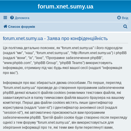
forum.xnet.sumy.ua
Допомога
Вхід
П
Список форумів
о
forum.xnet.sumy.ua - Заява про конфіденційність
ш
у
Ця політика детально пояснює, як “forum.xnet.sumy.ua” і його підрозділи
(надалі “ми”, “наш”, “forum.xnet.sumy.ua”, “http://forum.xnet.sumy.ua”) і phpBB
к
(надалі “вони”, “їх”, “їхнє”, “Програмне забезпечення phpBB”,
“www.phpbb.com”, “phpBB Group”, “phpBB Teams”) використовують
інформацію, отриману під час будь-якої вашої сесії (надалі “інформація
про вас”).
Інформація про вас збирається двома способами. По перше, перегляд
“forum.xnet.sumy.ua” призведе до створення програмним забезпеченням
phpBB деякої кількості файлів cookies (невеликих текстових файлів, які
завантажуються в папку тимчасових файлів вашого браузера на вашому
комп'ютері. Перші два файли cookies містять лише ідентифікатор
користувача (надалі “user-id”) і ідентифікатор анонімної сесії (надалі
“session-id”), які автоматично присвоюються вам програмним
забезпеченням phpBB. Третій файл cookie буде створено після перегляду
однієї з тем форуму “forum.xnet.sumy.ua”, він використовується для
зберігання інформації про те, які теми вже були переглянуті вами,