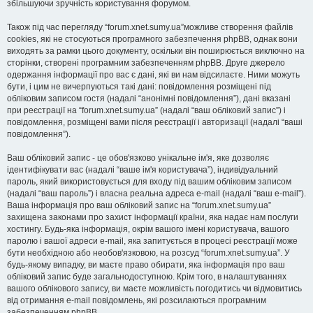
збільшуючи зручність користування форумом.
Також під час перегляду “forum.xnet.sumy.ua”можливе створення файлів
cookies, які не стосуються програмного забезпечення phpBB, однак вони
виходять за рамки цього документу, оскільки він поширюється виключно на
сторінки, створені програмним забезпеченням phpBB. Друге джерело
одержання інформації про вас є дані, які ви нам відсилаєте. Ними можуть
бути, і цим не вичерпуються такі дані: повідомлення розміщені під
обліковим записом гостя (надалі “анонімні повідомлення”), дані вказані
при реєстрації на “forum.xnet.sumy.ua” (надалі “ваш обліковий запис”) і
повідомлення, розміщені вами після реєстрації і авторизації (надалі “ваші
повідомлення”).
Ваш обліковий запис - це обов'язково унікальне ім'я, яке дозволяє
ідентифікувати вас (надалі “ваше ім'я користувача”), індивідуальний
пароль, який використовується для входу під вашим обліковим записом
(надалі “ваш пароль”) і власна реальна адреса e-mail (надалі “ваш e-mail”).
Ваша інформація про ваш обліковий запис на “forum.xnet.sumy.ua”
захищена законами про захист інформації країни, яка надає нам послуги
хостингу. Будь-яка інформація, окрім вашого імені користувача, вашого
паролю і вашої адреси e-mail, яка запитується в процесі реєстрації може
бути необхідною або необов'язковою, на розсуд “forum.xnet.sumy.ua”. У
будь-якому випадку, ви маєте право обирати, яка інформація про ваш
обліковий запис буде загальнодоступною. Крім того, в налаштуваннях
вашого облікового запису, ви маєте можливість погодитись чи відмовитись
від отримання e-mail повідомлень, які розсилаються програмним
забезпеченням phpBB.