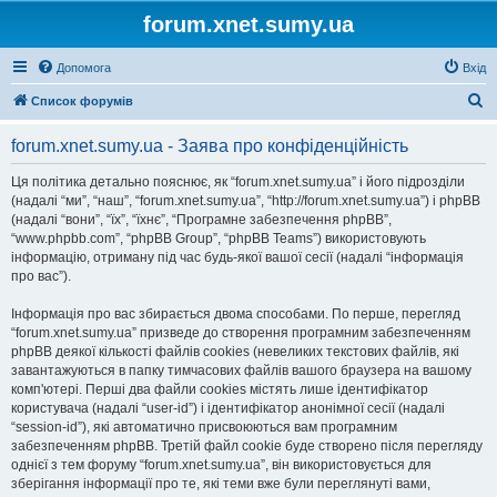
forum.xnet.sumy.ua
Допомога
Вхід
П
Список форумів
о
forum.xnet.sumy.ua - Заява про конфіденційність
ш
у
Ця політика детально пояснює, як “forum.xnet.sumy.ua” і його підрозділи
(надалі “ми”, “наш”, “forum.xnet.sumy.ua”, “http://forum.xnet.sumy.ua”) і phpBB
к
(надалі “вони”, “їх”, “їхнє”, “Програмне забезпечення phpBB”,
“www.phpbb.com”, “phpBB Group”, “phpBB Teams”) використовують
інформацію, отриману під час будь-якої вашої сесії (надалі “інформація
про вас”).
Інформація про вас збирається двома способами. По перше, перегляд
“forum.xnet.sumy.ua” призведе до створення програмним забезпеченням
phpBB деякої кількості файлів cookies (невеликих текстових файлів, які
завантажуються в папку тимчасових файлів вашого браузера на вашому
комп'ютері. Перші два файли cookies містять лише ідентифікатор
користувача (надалі “user-id”) і ідентифікатор анонімної сесії (надалі
“session-id”), які автоматично присвоюються вам програмним
забезпеченням phpBB. Третій файл cookie буде створено після перегляду
однієї з тем форуму “forum.xnet.sumy.ua”, він використовується для
зберігання інформації про те, які теми вже були переглянуті вами,