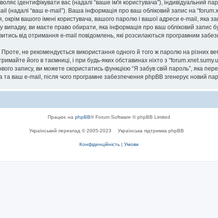
озволяє ідентифікувати вас (надалі “ваше ім'я користувача”), індивідуальний п
ail (надалі “ваш e-mail”). Ваша інформація про ваш обліковий запис на “forum
я, окрім вашого імені користувача, вашого паролю і вашої адреси e-mail, яка 
ому випадку, ви маєте право обирати, яка інформація про ваш обліковий запис
мовитись від отримання e-mail повідомлень, які розсилаються програмним заб
роте, не рекомендується використання одного й того ж паролю на різних ве
, тримайте його в таємниці, і при будь-яких обставинах ніхто з “forum.xnet.sumy
вого запису, ви можете скористатись функцією “Я забув свій пароль”, яка пе
 та ваш e-mail, після чого програмне забезпечення phpBB згенерує новий пар
Працює на
phpBB
® Forum Software © phpBB Limited
Український переклад © 2005-2023
Українська підтримка phpBB
Конфіденційність
|
Умови