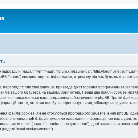
ua
сть
ідрозділи (надалі “ми”, “наш”, “forum.xnet.sumy.ua”, “http://forum.xnet.sumy.ua”) 
BB Teams”) використовують інформацію, отриману під час будь-якої вашої сесії
 перегляд “forum.xnet.sumy.ua” призведе до створення програмним забезпечен
айлів вашого браузера на вашому комп'ютері. Перші два файли cookies містять
автоматично присвоюються вам програмним забезпеченням phpBB. Третій файл co
інформації про те, які теми вже були переглянуті вами, збільшуючи зручність 
ення файлів cookies, які не стосуються програмного забезпечення phpBB, однак
безпеченням phpBB. Друге джерело одержання інформації про вас є дані, які в
м записом гостя (надалі “анонімні повідомлення”), дані вказані при реєстрації 
ї (надалі “ваші повідомлення”).