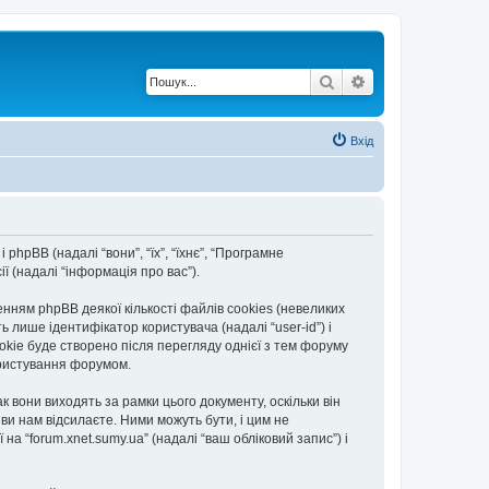
Пошук
Розширений по
Вхід
і phpBB (надалі “вони”, “їх”, “їхнє”, “Програмне
 (надалі “інформація про вас”).
ням phpBB деякої кількості файлів cookies (невеликих
 лише ідентифікатор користувача (надалі “user-id”) і
okie буде створено після перегляду однієї з тем форуму
користування форумом.
 вони виходять за рамки цього документу, оскільки він
и нам відсилаєте. Ними можуть бути, і цим не
на “forum.xnet.sumy.ua” (надалі “ваш обліковий запис”) і