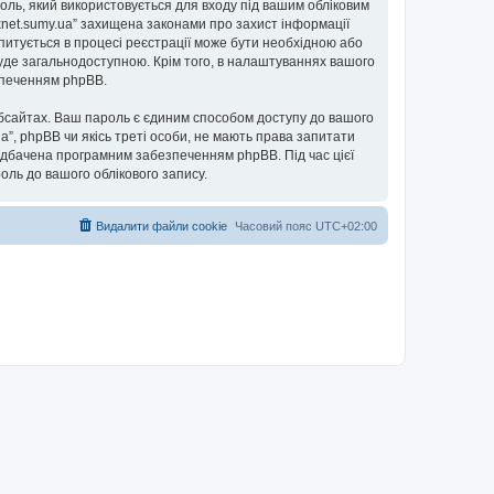
ароль, який використовується для входу під вашим обліковим
.xnet.sumy.ua” захищена законами про захист інформації
запитується в процесі реєстрації може бути необхідною або
 буде загальнодоступною. Крім того, в налаштуваннях вашого
езпеченням phpBB.
бсайтах. Ваш пароль є єдиним способом доступу до вашого
.ua”, phpBB чи якісь треті особи, не мають права запитати
редбачена програмним забезпеченням phpBB. Під час цієї
оль до вашого облікового запису.
Видалити файли cookie
Часовий пояс
UTC+02:00