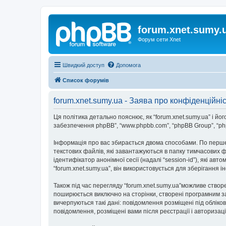
forum.xnet.sumy.
Форум сети Xnet
Швидкий доступ
Допомога
Список форумів
forum.xnet.sumy.ua - Заява про конфіденційні
Ця політика детально пояснює, як “forum.xnet.sumy.ua” і його п
забезпечення phpBB”, “www.phpbb.com”, “phpBB Group”, “php
Інформація про вас збирається двома способами. По перше,
текстових файлів, які завантажуються в папку тимчасових ф
ідентифікатор анонімної сесії (надалі “session-id”), які 
“forum.xnet.sumy.ua”, він використовується для зберігання 
Також під час перегляду “forum.xnet.sumy.ua”можливе створ
поширюється виключно на сторінки, створені програмним за
вичерпуються такі дані: повідомлення розміщені під облікови
повідомлення, розміщені вами після реєстрації і авторизаці