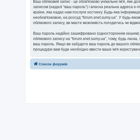
Ваш обліковий запис - це обов'язково унікальне ім'я, яке д
записом (надалі “ваш пароль”) і власна реальна адреса e-m
країни, яка надає нам послуги хостингу. Будь-яка інформаці
необов'язковою, на розсуд “forum.xnet.sumy.ua”. У будь-як
облікового запису, ви маєте можливість погодитись чи від
Ваш пароль надійно зашифровано (одностороннім хешем). П
облікового запису на “forum.xnet.sumy.ua”, тому, будь ласка
ваш пароль. Якщо ви забудете ваш пароль до вашого обліко
процедури вам буде необхідно ввести ваше ім'я користувача
Список форумів