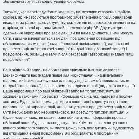
збільшуючи зручність користування форумом.
Також під час перегляду “forum.xnet.sumy.ua”можливе створення файлів
cookies, які не стосуються програмного забезпечення phpBB, однак вони
виходять за рамки цього документу, оскільки він поширюється виключно на
сторінки, створені програмним забезпеченням phpBB. Друге джерело
одержання інформації про вас є дані, які ви нам відсилаєте. Ними можуть
бути, і цим не вичерпуються такі дані: повідомлення розміщені під
обліковим записом гостя (надалі “анонімні повідомлення”), дані вказані
при реєстрації на “forum.xnet.sumy.ua” (надалі “ваш обліковий запис”) і
повідомлення, розміщені вами після реєстрації і авторизації (надалі “ваші
повідомлення”).
Ваш обліковий запис - це обов'язково унікальне ім'я, яке дозволяє
ідентифікувати вас (надалі “ваше ім'я користувача”), індивідуальний
пароль, який використовується для входу під вашим обліковим записом
(надалі “ваш пароль”) і власна реальна адреса e-mail (надалі “ваш e-mail”).
Ваша інформація про ваш обліковий запис на “forum.xnet.sumy.ua”
захищена законами про захист інформації країни, яка надає нам послуги
хостингу. Будь-яка інформація, окрім вашого імені користувача, вашого
паролю і вашої адреси e-mail, яка запитується в процесі реєстрації може
бути необхідною або необов'язковою, на розсуд “forum.xnet.sumy.ua”. У
будь-якому випадку, ви маєте право обирати, яка інформація про ваш
обліковий запис буде загальнодоступною. Крім того, в налаштуваннях
вашого облікового запису, ви маєте можливість погодитись чи відмовитись
від отримання e-mail повідомлень, які розсилаються програмним
забезпеченням phpBB.