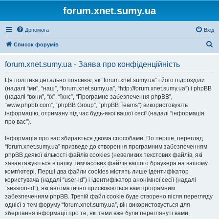
forum.xnet.sumy.ua
Допомога
Вхід
П
Список форумів
о
forum.xnet.sumy.ua - Заява про конфіденційність
ш
у
Ця політика детально пояснює, як “forum.xnet.sumy.ua” і його підрозділи
(надалі “ми”, “наш”, “forum.xnet.sumy.ua”, “http://forum.xnet.sumy.ua”) і phpBB
к
(надалі “вони”, “їх”, “їхнє”, “Програмне забезпечення phpBB”,
“www.phpbb.com”, “phpBB Group”, “phpBB Teams”) використовують
інформацію, отриману під час будь-якої вашої сесії (надалі “інформація
про вас”).
Інформація про вас збирається двома способами. По перше, перегляд
“forum.xnet.sumy.ua” призведе до створення програмним забезпеченням
phpBB деякої кількості файлів cookies (невеликих текстових файлів, які
завантажуються в папку тимчасових файлів вашого браузера на вашому
комп'ютері. Перші два файли cookies містять лише ідентифікатор
користувача (надалі “user-id”) і ідентифікатор анонімної сесії (надалі
“session-id”), які автоматично присвоюються вам програмним
забезпеченням phpBB. Третій файл cookie буде створено після перегляду
однієї з тем форуму “forum.xnet.sumy.ua”, він використовується для
зберігання інформації про те, які теми вже були переглянуті вами,