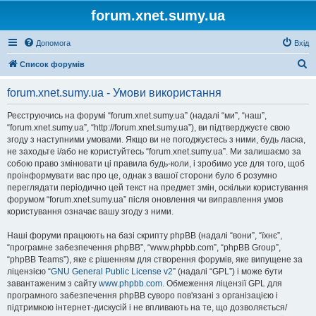
forum.xnet.sumy.ua
Допомога
Вхід
П
Список форумів
о
forum.xnet.sumy.ua - Умови використання
ш
у
Реєструючись на форумі “forum.xnet.sumy.ua” (надалі “ми”, “наш”,
“forum.xnet.sumy.ua”, “http://forum.xnet.sumy.ua”), ви підтверджуєте свою
к
згоду з наступними умовами. Якщо ви не погоджуєтесь з ними, будь ласка,
не заходьте і/або не користуйтесь “forum.xnet.sumy.ua”. Ми залишаємо за
собою право змінювати ці правила будь-коли, і зробимо усе для того, щоб
проінформувати вас про це, однак з вашої сторони було б розумно
переглядати періодично цей текст на предмет змін, оскільки користування
форумом “forum.xnet.sumy.ua” після оновлення чи виправлення умов
користування означає вашу згоду з ними.
Наші форуми працюють на базі скрипту phpBB (надалі “вони”, “їхнє”,
“програмне забезпечення phpBB”, “www.phpbb.com”, “phpBB Group”,
“phpBB Teams”), яке є рішенням для створення форумів, яке випущене за
ліцензією “
GNU General Public License v2
” (надалі “GPL”) і може бути
завантаженим з сайту
www.phpbb.com
. Обмеження ліцензії GPL для
програмного забезпечення phpBB суворо пов'язані з організацією і
підтримкою інтернет-дискусій і не впливають на те, що дозволяється/