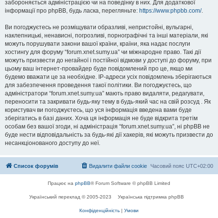
забороняється адміністрацією чи на поведінку в них. Для додаткової
інформації про phpBB, будь ласка, перегляньте:
https://www.phpbb.com/
.
Ви погоджуєтесь не розміщувати образливі, непристойні, вульгарні,
наклепницькі, ненависні, погрозливі, порнографічні та інші матеріали, які
можуть порушувати закони вашої країни, країни, яка надає послуги
хостингу для форуму “forum.xnet.sumy.ua” чи міжнародне право. Такі дії
можуть призвести до негайної і постійної відмови у доступі до форуму, при
цьому ваш інтернет-провайдер буде повідомлений про це, якщо ми
будемо вважати це за необхідне. IP-адреси усіх повідомлень зберігаються
для забезпечення проведення такої політики. Ви погоджуєтесь, що
адміністратори “forum.xnet.sumy.ua” мають право видаляти, редагувати,
переносити та закривати будь-яку тему в будь-який час на свій розсуд . Як
користувач ви погоджуєтесь, що уся інформація введена вами буде
зберігатись в базі даних. Хоча ця інформація не буде відкрита третім
особам без вашої згоди, ні адміністрація “forum.xnet.sumy.ua”, ні phpBB не
буде нести відповідальність за будь-які дії хакерів, які можуть призвести до
несанкціонованого доступу до неї.
Список форумів
Видалити файли cookie
Часовий пояс
UTC+02:00
Працює на
phpBB
® Forum Software © phpBB Limited
Український переклад © 2005-2023
Українська підтримка phpBB
Конфіденційність
|
Умови