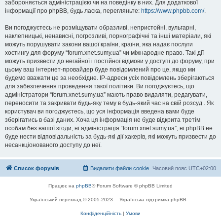
забороняється адміністрацією чи на поведінку в них. Для додаткової
інформації про phpBB, будь ласка, перегляньте:
https://www.phpbb.com/
.
Ви погоджуєтесь не розміщувати образливі, непристойні, вульгарні,
наклепницькі, ненависні, погрозливі, порнографічні та інші матеріали, які
можуть порушувати закони вашої країни, країни, яка надає послуги
хостингу для форуму “forum.xnet.sumy.ua” чи міжнародне право. Такі дії
можуть призвести до негайної і постійної відмови у доступі до форуму, при
цьому ваш інтернет-провайдер буде повідомлений про це, якщо ми
будемо вважати це за необхідне. IP-адреси усіх повідомлень зберігаються
для забезпечення проведення такої політики. Ви погоджуєтесь, що
адміністратори “forum.xnet.sumy.ua” мають право видаляти, редагувати,
переносити та закривати будь-яку тему в будь-який час на свій розсуд . Як
користувач ви погоджуєтесь, що уся інформація введена вами буде
зберігатись в базі даних. Хоча ця інформація не буде відкрита третім
особам без вашої згоди, ні адміністрація “forum.xnet.sumy.ua”, ні phpBB не
буде нести відповідальність за будь-які дії хакерів, які можуть призвести до
несанкціонованого доступу до неї.
Список форумів
Видалити файли cookie
Часовий пояс
UTC+02:00
Працює на
phpBB
® Forum Software © phpBB Limited
Український переклад © 2005-2023
Українська підтримка phpBB
Конфіденційність
|
Умови