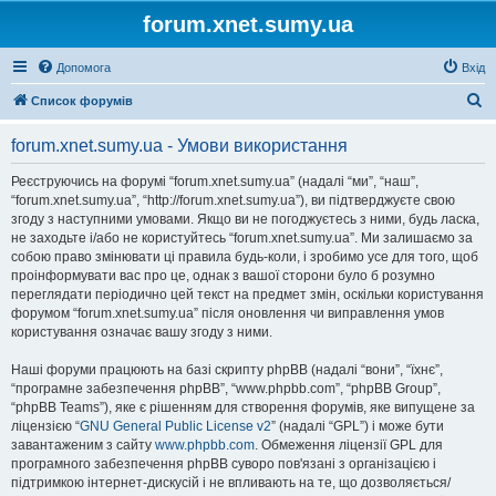
forum.xnet.sumy.ua
Допомога
Вхід
П
Список форумів
о
forum.xnet.sumy.ua - Умови використання
ш
у
Реєструючись на форумі “forum.xnet.sumy.ua” (надалі “ми”, “наш”,
“forum.xnet.sumy.ua”, “http://forum.xnet.sumy.ua”), ви підтверджуєте свою
к
згоду з наступними умовами. Якщо ви не погоджуєтесь з ними, будь ласка,
не заходьте і/або не користуйтесь “forum.xnet.sumy.ua”. Ми залишаємо за
собою право змінювати ці правила будь-коли, і зробимо усе для того, щоб
проінформувати вас про це, однак з вашої сторони було б розумно
переглядати періодично цей текст на предмет змін, оскільки користування
форумом “forum.xnet.sumy.ua” після оновлення чи виправлення умов
користування означає вашу згоду з ними.
Наші форуми працюють на базі скрипту phpBB (надалі “вони”, “їхнє”,
“програмне забезпечення phpBB”, “www.phpbb.com”, “phpBB Group”,
“phpBB Teams”), яке є рішенням для створення форумів, яке випущене за
ліцензією “
GNU General Public License v2
” (надалі “GPL”) і може бути
завантаженим з сайту
www.phpbb.com
. Обмеження ліцензії GPL для
програмного забезпечення phpBB суворо пов'язані з організацією і
підтримкою інтернет-дискусій і не впливають на те, що дозволяється/