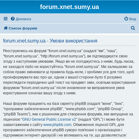
forum.xnet.sumy.ua
Допомога
Вхід
П
Список форумів
о
forum.xnet.sumy.ua - Умови використання
ш
у
Реєструючись на форумі “forum.xnet.sumy.ua” (надалі “ми”, “наш”,
“forum.xnet.sumy.ua”, “http://forum.xnet.sumy.ua”), ви підтверджуєте свою
к
згоду з наступними умовами. Якщо ви не погоджуєтесь з ними, будь ласка,
не заходьте і/або не користуйтесь “forum.xnet.sumy.ua”. Ми залишаємо за
собою право змінювати ці правила будь-коли, і зробимо усе для того, щоб
проінформувати вас про це, однак з вашої сторони було б розумно
переглядати періодично цей текст на предмет змін, оскільки користування
форумом “forum.xnet.sumy.ua” після оновлення чи виправлення умов
користування означає вашу згоду з ними.
Наші форуми працюють на базі скрипту phpBB (надалі “вони”, “їхнє”,
“програмне забезпечення phpBB”, “www.phpbb.com”, “phpBB Group”,
“phpBB Teams”), яке є рішенням для створення форумів, яке випущене за
ліцензією “
GNU General Public License v2
” (надалі “GPL”) і може бути
завантаженим з сайту
www.phpbb.com
. Обмеження ліцензії GPL для
програмного забезпечення phpBB суворо пов'язані з організацією і
підтримкою інтернет-дискусій і не впливають на те, що дозволяється/