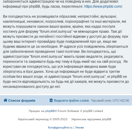
забороняється адміністрацією чи на поведінку в них. Для додаткової
інформації про phpBB, будь ласка, перегляньте:
https://www.phpbb.com/
.
Ви погоджуєтесь не розміщувати образливі, непристойні, вульгарні,
наклепницькі, ненависні, погрозливі, порнографічні та інші матеріали, які
можуть порушувати закони вашої країни, країни, яка надає послуги
хостингу для форуму “forum.xnet.sumy.ua” чи міжнародне право. Такі дії
можуть призвести до негайної і постійної відмови у доступі до форуму, при
цьому ваш інтернет-провайдер буде повідомлений про це, якщо ми
будемо вважати це за необхідне. IP-адреси усіх повідомлень зберігаються
для забезпечення проведення такої політики. Ви погоджуєтесь, що
адміністратори “forum.xnet.sumy.ua” мають право видаляти, редагувати,
переносити та закривати будь-яку тему в будь-який час на свій розсуд . Як
користувач ви погоджуєтесь, що уся інформація введена вами буде
зберігатись в базі даних. Хоча ця інформація не буде відкрита третім
особам без вашої згоди, ні адміністрація “forum.xnet.sumy.ua”, ні phpBB не
буде нести відповідальність за будь-які дії хакерів, які можуть призвести до
несанкціонованого доступу до неї.
Список форумів
Видалити файли cookie
Часовий пояс
UTC+02:00
Працює на
phpBB
® Forum Software © phpBB Limited
Український переклад © 2005-2023
Українська підтримка phpBB
Конфіденційність
|
Умови