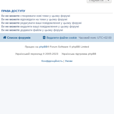
ПРАВА ДОСТУПУ
Ви
не можете
створювати нові теми у цьому форумі
Ви
не можете
відповідати на теми у цьому форумі
Ви
не можете
редагувати ваші повідомлення у цьому форумі
Ви
не можете
видаляти ваші повідомлення у цьому форумі
Ви
не можете
додавати файли у цьому форумі
Список форумів
Видалити файли cookie
Часовий пояс
UTC+02:00
Працює на
phpBB
® Forum Software © phpBB Limited
Український переклад © 2005-2023
Українська підтримка phpBB
Конфіденційність
|
Умови