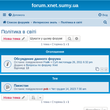
forum.xnet.sumy.ua
Допомога
Вхід
П
Список форумів
Интерессно знать
Політика в світі
о
Політика в світі
ш
Пошук
Розширений пошу
Нова тема
у
1 тема • Сторінка
1
з
1
к
Оголошення
Обсуждение данного форума
Останнє повідомлення
Ftalik
«
Суб листопада 26, 2011 6:32 pm
Додано в
Вопросы по форуму Xnet
Відповіді:
13
1
2
Тем
Пакистан
Останнє повідомлення
pvb
«
Чет грудня 14, 2023 7:30 am
Нова тема
1 тема • Сторінка
1
з
1
Перейти