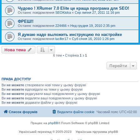
Чудово ! XRumer 7.0 Elite це краща програма для SEO!
Останнє повідомлення
SEOKiska
«
Сер липня 27, 2011 11:16 pm
ФРЕШ!!
Останнє повідомлення
224466
«
Нед грудня 19, 2010 2:35 pm
Я думаю надо выложить инструкцию по настройке
Останнє повідомлення
lucifer17
«
Суб січня 16, 2010 1:26 pm
Нова тема
6 тем • Сторінка
1
з
1
Перейти
ПРАВА ДОСТУПУ
Ви
не можете
створювати нові теми у цьому форумі
Ви
не можете
відповідати на теми у цьому форумі
Ви
не можете
редагувати ваші повідомлення у цьому форумі
Ви
не можете
видаляти ваші повідомлення у цьому форумі
Ви
не можете
додавати файли у цьому форумі
Список форумів
Видалити файли cookie
Часовий пояс
UTC+02:00
Працює на
phpBB
® Forum Software © phpBB Limited
Український переклад © 2005-2023
Українська підтримка phpBB