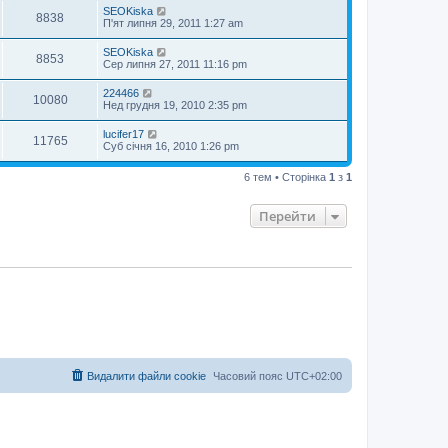
SEOKiska
8838
П'ят липня 29, 2011 1:27 am
SEOKiska
8853
Сер липня 27, 2011 11:16 pm
224466
10080
Нед грудня 19, 2010 2:35 pm
lucifer17
11765
Суб січня 16, 2010 1:26 pm
6 тем • Сторінка
1
з
1
Перейти
Видалити файли cookie
Часовий пояс
UTC+02:00