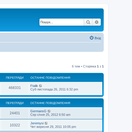
Пошук
Розширений по
Вхід
6 тем • Сторінка
1
з
1
ПЕРЕГЛЯДИ
ОСТАННЄ ПОВІДОМЛЕННЯ
Ftalik
468331
Суб листопада 26, 2011 6:32 pm
ПЕРЕГЛЯДИ
ОСТАННЄ ПОВІДОМЛЕННЯ
GermansG
24401
Сер січня 25, 2012 6:50 am
Jeremysi
10322
Чет вересня 29, 2011 10:05 pm