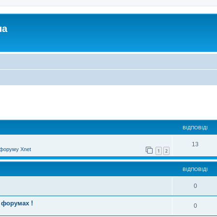
ua
ирений пошук
ВІДПОВІДІ
13
форуму Xnet
1
2
ВІДПОВІДІ
0
 форумах !
0