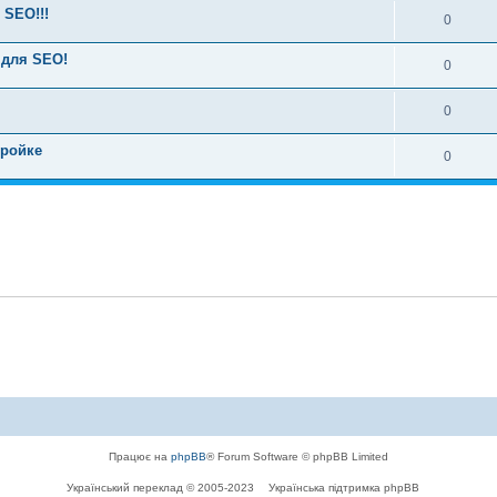
 SEO!!!
0
 для SEO!
0
0
тройке
0
Працює на
phpBB
® Forum Software © phpBB Limited
Український переклад © 2005-2023
Українська підтримка phpBB