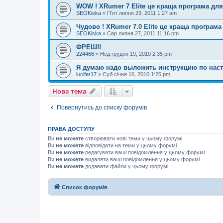
WOW ! XRumer 7 Elite це краща програма для
SEOKiska
»
П'ят липня 29, 2011 1:27 am
Чудово ! XRumer 7.0 Elite це краща програма
SEOKiska
»
Сер липня 27, 2011 11:16 pm
ФРЕШ!!
224466
»
Нед грудня 19, 2010 2:35 pm
Я думаю надо выложить инструкцию по нас
lucifer17
»
Суб січня 16, 2010 1:26 pm
Нова тема
Повернутись до списку форумів
ПРАВА ДОСТУПУ
Ви
не можете
створювати нові теми у цьому форумі
Ви
не можете
відповідати на теми у цьому форумі
Ви
не можете
редагувати ваші повідомлення у цьому форумі
Ви
не можете
видаляти ваші повідомлення у цьому форумі
Ви
не можете
додавати файли у цьому форумі
Список форумів