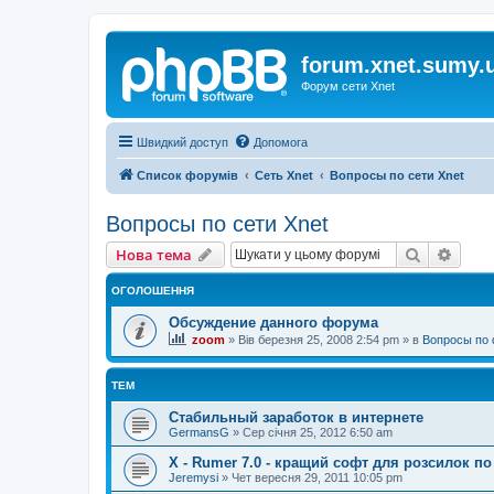
forum.xnet.sumy.
Форум сети Xnet
Швидкий доступ
Допомога
Список форумів
Сеть Xnet
Вопросы по сети Xnet
Вопросы по сети Xnet
Пошук
Розш
Нова тема
ОГОЛОШЕННЯ
Обсуждение данного форума
zoom
»
Вів березня 25, 2008 2:54 pm
» в
Вопросы по 
ТЕМ
Стабильный заработок в интернете
GermansG
»
Сер січня 25, 2012 6:50 am
X - Rumer 7.0 - кращий софт для розсилок по
Jeremysi
»
Чет вересня 29, 2011 10:05 pm