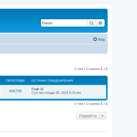
Пошук
Розширений по
Вхід
0 тем • Сторінка
1
з
1
ПЕРЕГЛЯДИ
ОСТАННЄ ПОВІДОМЛЕННЯ
Ftalik
468708
Суб листопада 26, 2011 6:32 pm
0 тем • Сторінка
1
з
1
Перейти