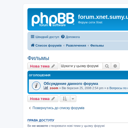
forum.xnet.sumy.
Форум сети Xnet
Швидкий доступ
Допомога
Список форумів
Развлечения
Фильмы
Фильмы
Пошук
Розш
Нова тема
ОГОЛОШЕННЯ
Обсуждение данного форума
zoom
»
Вів березня 25, 2008 2:54 pm
» в
Вопросы по 
Нова тема
Повернутись до списку форумів
ПРАВА ДОСТУПУ
Ви
не можете
створювати нові теми у цьому форумі