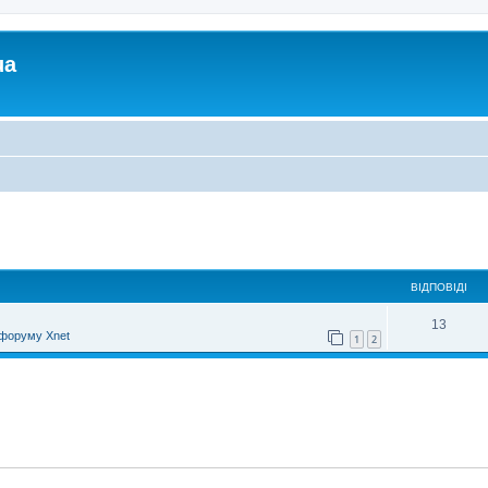
ua
ирений пошук
ВІДПОВІДІ
13
форуму Xnet
1
2