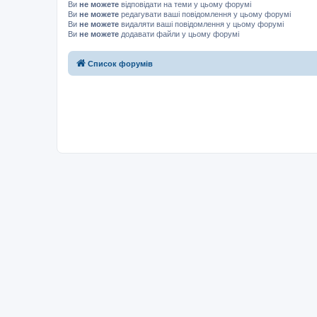
Ви
не можете
відповідати на теми у цьому форумі
Ви
не можете
редагувати ваші повідомлення у цьому форумі
Ви
не можете
видаляти ваші повідомлення у цьому форумі
Ви
не можете
додавати файли у цьому форумі
Список форумів