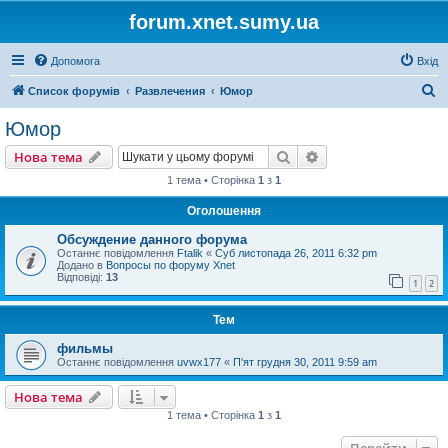
forum.xnet.sumy.ua
Допомога
Вхід
П
Список форумів
Развлечения
Юмор
о
Юмор
ш
Пошук
Розширений пошу
Нова тема
у
1 тема • Сторінка
1
з
1
к
Оголошення
Обсуждение данного форума
Останнє повідомлення
Ftalik
«
Суб листопада 26, 2011 6:32 pm
Додано в
Вопросы по форуму Xnet
Відповіді:
13
1
2
Тем
фильмы
Останнє повідомлення
uvwx177
«
П'ят грудня 30, 2011 9:59 am
Нова тема
1 тема • Сторінка
1
з
1
Перейти