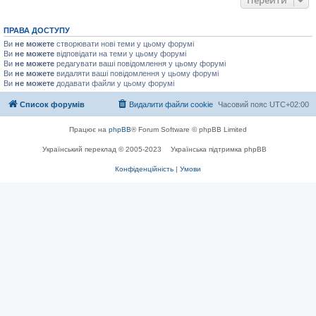
ПРАВА ДОСТУПУ
Ви
не можете
створювати нові теми у цьому форумі
Ви
не можете
відповідати на теми у цьому форумі
Ви
не можете
редагувати ваші повідомлення у цьому форумі
Ви
не можете
видаляти ваші повідомлення у цьому форумі
Ви
не можете
додавати файли у цьому форумі
Список форумів
Видалити файли cookie
Часовий пояс
UTC+02:00
Працює на
phpBB
® Forum Software © phpBB Limited
Український переклад © 2005-2023
Українська підтримка phpBB
Конфіденційність
|
Умови