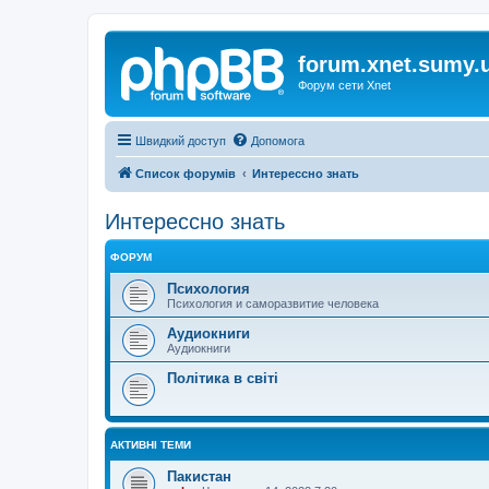
forum.xnet.sumy.
Форум сети Xnet
Швидкий доступ
Допомога
Список форумів
Интерессно знать
Интерессно знать
ФОРУМ
Психология
Психология и саморазвитие человека
Аудиокниги
Аудиокниги
Політика в світі
АКТИВНІ ТЕМИ
Пакистан