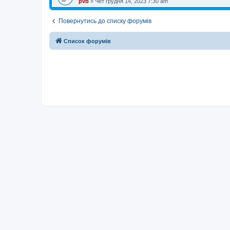
pvb
»
Чет грудня 14, 2023 7:30 am
Повернутись до списку форумів
Список форумів