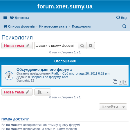
forum.xnet.sumy.ua
Допомога
Вхід
П
Список форумів
Интерессно знать
Психология
о
Психология
ш
Пошук
Розширений пошу
Нова тема
у
0 тем • Сторінка
1
з
1
к
Оголошення
Обсуждение данного форума
Останнє повідомлення
Ftalik
«
Суб листопада 26, 2011 6:32 pm
Додано в
Вопросы по форуму Xnet
Відповіді:
13
1
2
Нова тема
0 тем • Сторінка
1
з
1
Перейти
ПРАВА ДОСТУПУ
Ви
не можете
створювати нові теми у цьому форумі
Ви
не можете
відповідати на теми у цьому форумі