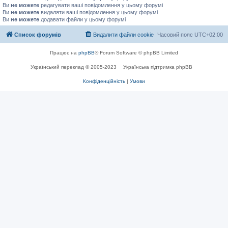
Ви
не можете
редагувати ваші повідомлення у цьому форумі
Ви
не можете
видаляти ваші повідомлення у цьому форумі
Ви
не можете
додавати файли у цьому форумі
Список форумів
Видалити файли cookie
Часовий пояс
UTC+02:00
Працює на
phpBB
® Forum Software © phpBB Limited
Український переклад © 2005-2023
Українська підтримка phpBB
Конфіденційність
|
Умови