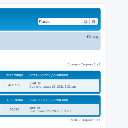
Пошук
Розширений по
Вхід
1 тема • Сторінка
1
з
1
ПЕРЕГЛЯДИ
ОСТАННЄ ПОВІДОМЛЕННЯ
Ftalik
466771
Суб листопада 26, 2011 6:32 pm
ПЕРЕГЛЯДИ
ОСТАННЄ ПОВІДОМЛЕННЯ
gorin
20975
П'ят травня 23, 2008 7:33 am
1 тема • Сторінка
1
з
1