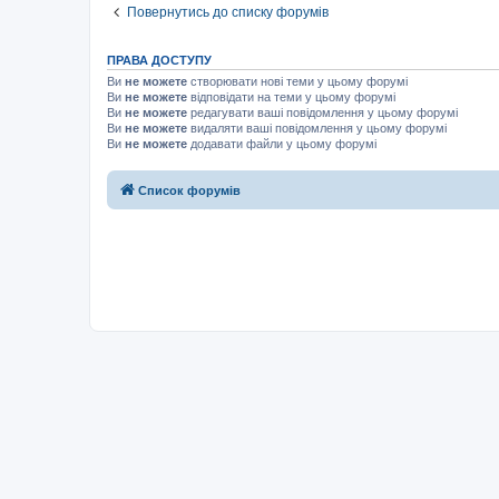
Повернутись до списку форумів
ПРАВА ДОСТУПУ
Ви
не можете
створювати нові теми у цьому форумі
Ви
не можете
відповідати на теми у цьому форумі
Ви
не можете
редагувати ваші повідомлення у цьому форумі
Ви
не можете
видаляти ваші повідомлення у цьому форумі
Ви
не можете
додавати файли у цьому форумі
Список форумів