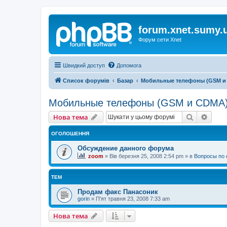
forum.xnet.sumy.
Форум сети Xnet
Швидкий доступ
Допомога
Список форумів
Базар
Мобильные телефоны (GSM и
Мобильные телефоны (GSM и CDMA
Пошук
Розш
Нова тема
ОГОЛОШЕННЯ
Обсуждение данного форума
zoom
»
Вів березня 25, 2008 2:54 pm
» в
Вопросы по 
ТЕМ
Продам факс Панасоник
gorin
»
П'ят травня 23, 2008 7:33 am
Нова тема