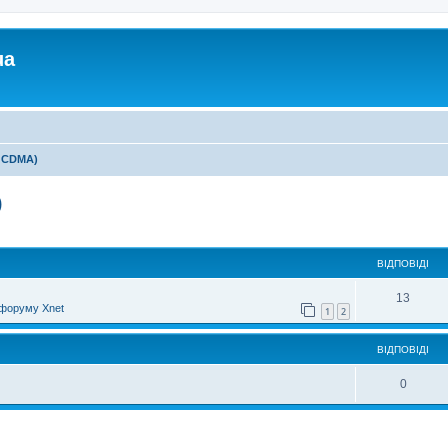
ua
 CDMA)
)
ирений пошук
ВІДПОВІДІ
13
форуму Xnet
1
2
ВІДПОВІДІ
0