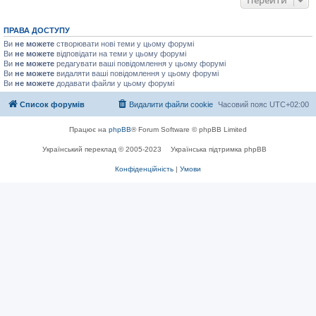
ПРАВА ДОСТУПУ
Ви
не можете
створювати нові теми у цьому форумі
Ви
не можете
відповідати на теми у цьому форумі
Ви
не можете
редагувати ваші повідомлення у цьому форумі
Ви
не можете
видаляти ваші повідомлення у цьому форумі
Ви
не можете
додавати файли у цьому форумі
Список форумів
Видалити файли cookie
Часовий пояс
UTC+02:00
Працює на
phpBB
® Forum Software © phpBB Limited
Український переклад © 2005-2023
Українська підтримка phpBB
Конфіденційність
|
Умови