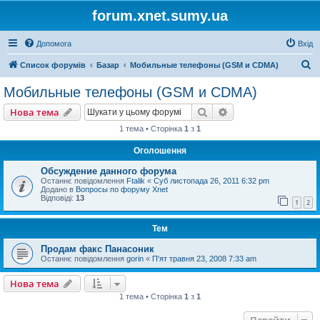
forum.xnet.sumy.ua
Допомога
Вхід
П
Список форумів
Базар
Мобильные телефоны (GSM и CDMA)
о
Мобильные телефоны (GSM и CDMA)
ш
Пошук
Розширений пошу
Нова тема
у
1 тема • Сторінка
1
з
1
к
Оголошення
Обсуждение данного форума
Останнє повідомлення
Ftalik
«
Суб листопада 26, 2011 6:32 pm
Додано в
Вопросы по форуму Xnet
Відповіді:
13
1
2
Тем
Продам факс Панасоник
Останнє повідомлення
gorin
«
П'ят травня 23, 2008 7:33 am
Нова тема
1 тема • Сторінка
1
з
1
Перейти