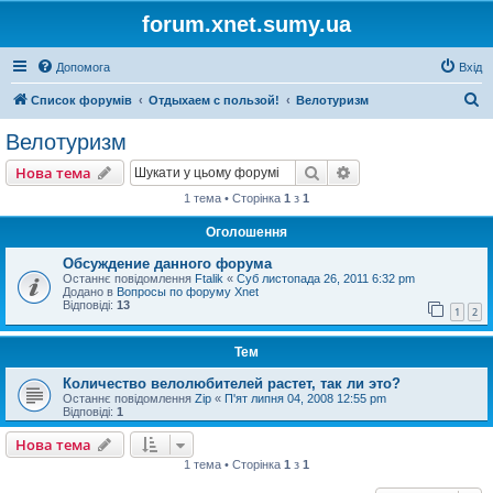
forum.xnet.sumy.ua
Допомога
Вхід
П
Список форумів
Отдыхаем с пользой!
Велотуризм
о
Велотуризм
ш
Пошук
Розширений пошу
Нова тема
у
1 тема • Сторінка
1
з
1
к
Оголошення
Обсуждение данного форума
Останнє повідомлення
Ftalik
«
Суб листопада 26, 2011 6:32 pm
Додано в
Вопросы по форуму Xnet
Відповіді:
13
1
2
Тем
Количество велолюбителей растет, так ли это?
Останнє повідомлення
Zip
«
П'ят липня 04, 2008 12:55 pm
Відповіді:
1
Нова тема
1 тема • Сторінка
1
з
1