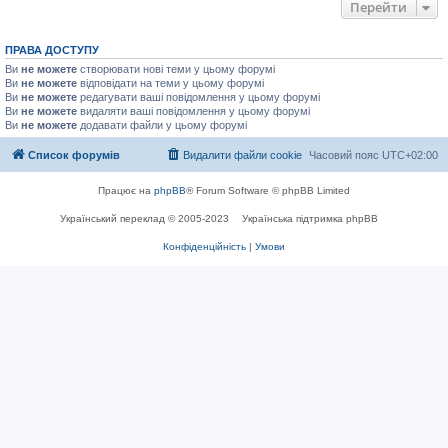
Перейти
ПРАВА ДОСТУПУ
Ви
не можете
створювати нові теми у цьому форумі
Ви
не можете
відповідати на теми у цьому форумі
Ви
не можете
редагувати ваші повідомлення у цьому форумі
Ви
не можете
видаляти ваші повідомлення у цьому форумі
Ви
не можете
додавати файли у цьому форумі
Список форумів
Видалити файли cookie
Часовий пояс
UTC+02:00
Працює на
phpBB
® Forum Software © phpBB Limited
Український переклад © 2005-2023
Українська підтримка phpBB
Конфіденційність
|
Умови