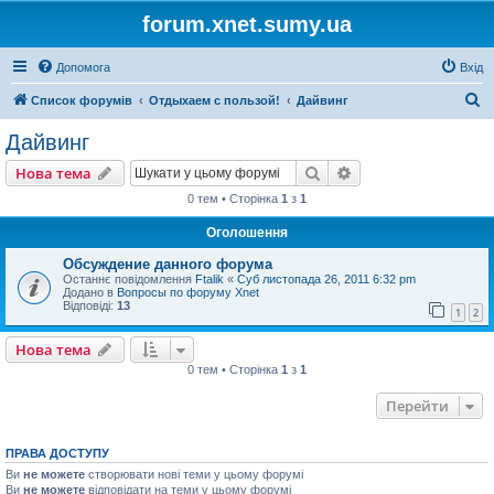
forum.xnet.sumy.ua
Допомога
Вхід
П
Список форумів
Отдыхаем с пользой!
Дайвинг
о
Дайвинг
ш
Пошук
Розширений пошу
Нова тема
у
0 тем • Сторінка
1
з
1
к
Оголошення
Обсуждение данного форума
Останнє повідомлення
Ftalik
«
Суб листопада 26, 2011 6:32 pm
Додано в
Вопросы по форуму Xnet
Відповіді:
13
1
2
Нова тема
0 тем • Сторінка
1
з
1
Перейти
ПРАВА ДОСТУПУ
Ви
не можете
створювати нові теми у цьому форумі
Ви
не можете
відповідати на теми у цьому форумі