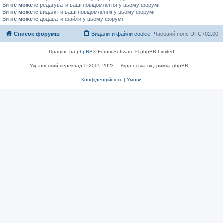
Ви
не можете
редагувати ваші повідомлення у цьому форумі
Ви
не можете
видаляти ваші повідомлення у цьому форумі
Ви
не можете
додавати файли у цьому форумі
Список форумів
Видалити файли cookie
Часовий пояс
UTC+02:00
Працює на
phpBB
® Forum Software © phpBB Limited
Український переклад © 2005-2023
Українська підтримка phpBB
Конфіденційність
|
Умови