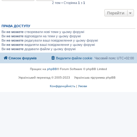
2 тем • Сторінка
1
з
1
Перейти
ПРАВА ДОСТУПУ
Ви
не можете
створювати нові теми у цьому форумі
Ви
не можете
відповідати на теми у цьому форумі
Ви
не можете
редагувати ваші повідомлення у цьому форумі
Ви
не можете
видаляти ваші повідомлення у цьому форумі
Ви
не можете
додавати файли у цьому форумі
Список форумів
Видалити файли cookie
Часовий пояс
UTC+02:00
Працює на
phpBB
® Forum Software © phpBB Limited
Український переклад © 2005-2023
Українська підтримка phpBB
Конфіденційність
|
Умови