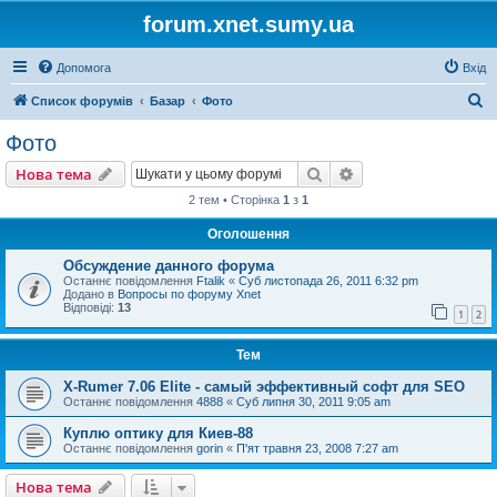
forum.xnet.sumy.ua
Допомога
Вхід
П
Список форумів
Базар
Фото
о
Фото
ш
Пошук
Розширений пошу
Нова тема
у
2 тем • Сторінка
1
з
1
к
Оголошення
Обсуждение данного форума
Останнє повідомлення
Ftalik
«
Суб листопада 26, 2011 6:32 pm
Додано в
Вопросы по форуму Xnet
Відповіді:
13
1
2
Тем
X-Rumer 7.06 Elite - самый эффективный софт для SEO
Останнє повідомлення
4888
«
Суб липня 30, 2011 9:05 am
Куплю оптику для Киев-88
Останнє повідомлення
gorin
«
П'ят травня 23, 2008 7:27 am
Нова тема